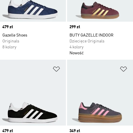
Price
479 zł
Price
299 zł
Gazelle Shoes
BUTY GAZELLE INDOOR
Originals
Dziecięce Originals
8 kolory
4 kolory
Nowość
Dodaj do listy życzeń
Do
Price
479 zł
Price
349 zł