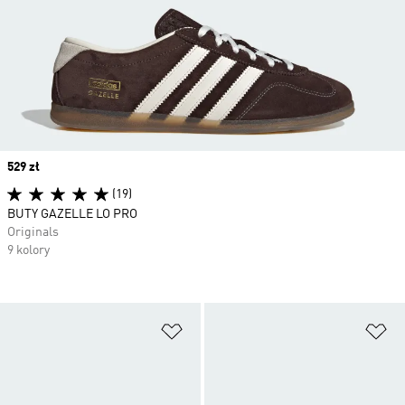
Price
529 zł
(19)
BUTY GAZELLE LO PRO
Originals
9 kolory
Dodaj do listy życzeń
Do