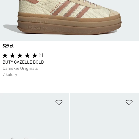
Price
529 zł
(1)
BUTY GAZELLE BOLD
Damskie Originals
7 kolory
Dodaj do listy życzeń
Do