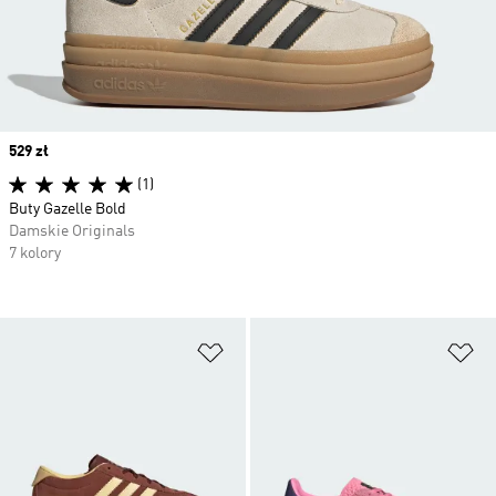
Price
529 zł
(1)
Buty Gazelle Bold
Damskie Originals
7 kolory
Dodaj do listy życzeń
Do