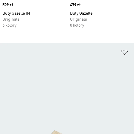
Price
529 zł
Price
479 zł
Buty Gazelle IN
Buty Gazelle
Originals
Originals
6 kolory
8 kolory
Do