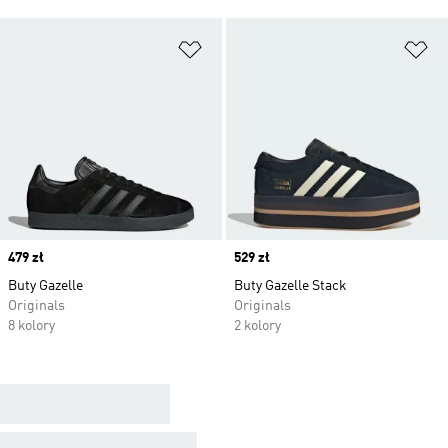
Dodaj do listy życzeń
Do
Price
479 zł
Price
529 zł
Buty Gazelle
Buty Gazelle Stack
Originals
Originals
8 kolory
2 kolory