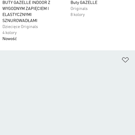
BUTY GAZELLE INDOOR Z
Buty GAZELLE
WYGODNYM ZAPIĘCIEM I
Originals
ELASTYCZNYMI
8 kolory
SZNUROWADŁAMI
Dziecięce Originals
4 kolory
Nowość
Do