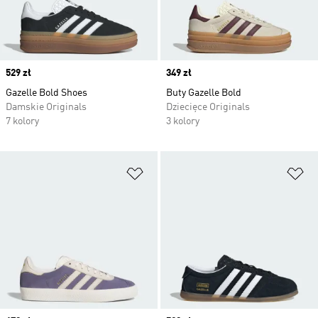
Price
529 zł
Price
349 zł
Gazelle Bold Shoes
Buty Gazelle Bold
Damskie Originals
Dziecięce Originals
7 kolory
3 kolory
Dodaj do listy życzeń
Do