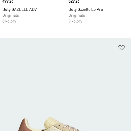
Price
479 zł
Price
529 zł
Buty GAZELLE ADV
Buty Gazelle Lo Pro
Originals
Originals
8 kolory
9 kolory
Do