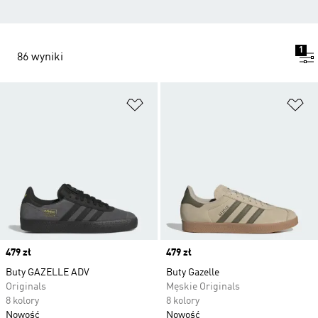
1
86 wyniki
Dodaj do listy życzeń
Do
Price
479 zł
Price
479 zł
Buty GAZELLE ADV
Buty Gazelle
Originals
Męskie Originals
8 kolory
8 kolory
Nowość
Nowość