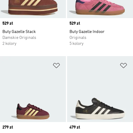
Price
529 zł
Price
529 zł
Buty Gazelle Stack
Buty Gazelle Indoor
Damskie Originals
Originals
2 kolory
5 kolory
Dodaj do listy życzeń
Do
Price
279 zł
Price
479 zł