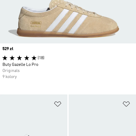
Price
529 zł
(18)
Buty Gazelle Lo Pro
Originals
9 kolory
Dodaj do listy życzeń
Do