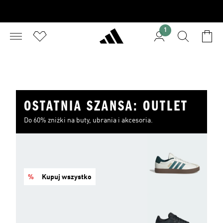
1
OSTATNIA SZANSA: OUTLET
Do 60% zniżki na buty, ubrania i akcesoria.
%
Kupuj wszystko