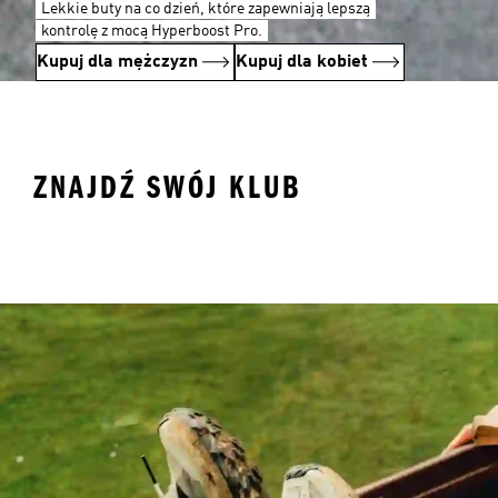
Lekkie buty na co dzień, które zapewniają lepszą
kontrolę z mocą Hyperboost Pro.
Kupuj dla mężczyzn
Kupuj dla kobiet
ZNAJDŹ SWÓJ KLUB
Real Madrid
Arsenal
Li