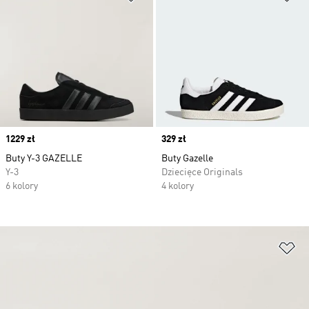
Price
1229 zł
Price
329 zł
Buty Y-3 GAZELLE
Buty Gazelle
Y-3
Dziecięce Originals
6 kolory
4 kolory
Do