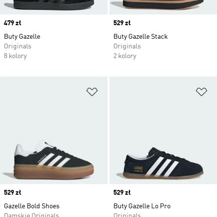
Price
479 zł
Price
529 zł
Buty Gazelle
Buty Gazelle Stack
Originals
Originals
8 kolory
2 kolory
Dodaj do listy życzeń
Do
Price
529 zł
Price
529 zł
Gazelle Bold Shoes
Buty Gazelle Lo Pro
Damskie Originals
Originals