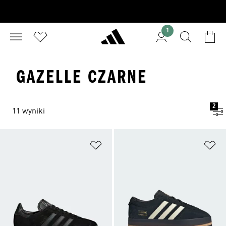
1
GAZELLE CZARNE
2
11 wyniki
Dodaj do listy życzeń
Do