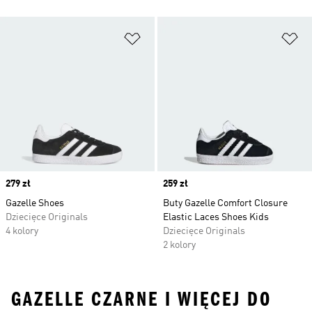
Dodaj do listy życzeń
Do
Price
279 zł
Price
259 zł
Gazelle Shoes
Buty Gazelle Comfort Closure
Dziecięce Originals
Elastic Laces Shoes Kids
4 kolory
Dziecięce Originals
2 kolory
GAZELLE CZARNE I WIĘCEJ DO