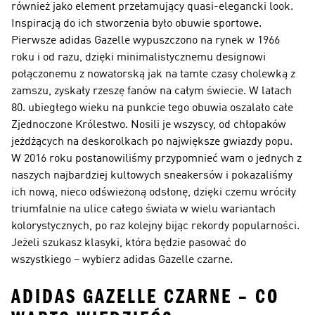
również jako element przełamujący quasi-elegancki look.
Inspiracją do ich stworzenia było obuwie sportowe.
Pierwsze adidas Gazelle wypuszczono na rynek w 1966
roku i od razu, dzięki minimalistycznemu designowi
połączonemu z nowatorską jak na tamte czasy cholewką z
zamszu, zyskały rzeszę fanów na całym świecie. W latach
80. ubiegłego wieku na punkcie tego obuwia oszalało całe
Zjednoczone Królestwo. Nosili je wszyscy, od chłopaków
jeżdżących na deskorolkach po największe gwiazdy popu.
W 2016 roku postanowiliśmy przypomnieć wam o jednych z
naszych najbardziej kultowych sneakersów i pokazaliśmy
ich nową, nieco odświeżoną odsłonę, dzięki czemu wróciły
triumfalnie na ulice całego świata w wielu wariantach
kolorystycznych, po raz kolejny bijąc rekordy popularności.
Jeżeli szukasz klasyki, która będzie pasować do
wszystkiego – wybierz adidas Gazelle czarne.
ADIDAS GAZELLE CZARNE – CO