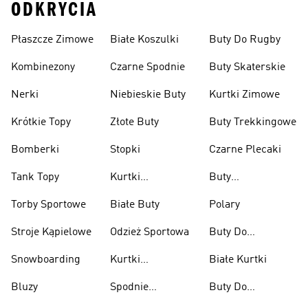
ODKRYCIA
Płaszcze Zimowe
Białe Koszulki
Buty Do Rugby
Kombinezony
Czarne Spodnie
Buty Skaterskie
Nerki
Niebieskie Buty
Kurtki Zimowe
Krótkie Topy
Złote Buty
Buty Trekkingowe
Bomberki
Stopki
Czarne Plecaki
Tank Topy
Kurtki
Buty
Przeciwdeszczowe
Wspinaczkowe
Torby Sportowe
Białe Buty
Polary
Stroje Kąpielowe
Odzież Sportowa
Buty Do
Podnoszenia
Snowboarding
Kurtki
Białe Kurtki
Ciężarów
Narciarskie
Bluzy
Spodnie
Buty Do
Narciarskie
Koszykówki