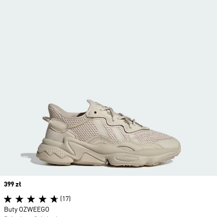
Price
399 zł
(17)
Buty OZWEEGO