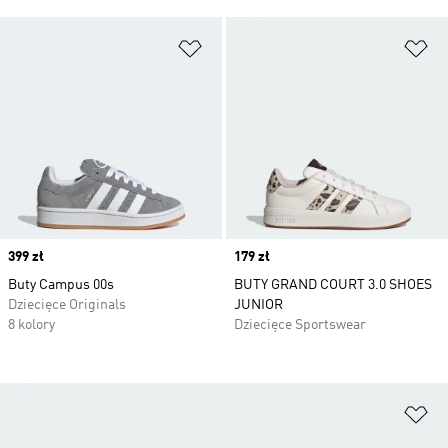
Dodaj do listy życzeń
Do
Price
399 zł
Price
179 zł
Buty Campus 00s
BUTY GRAND COURT 3.0 SHOES
Dziecięce Originals
JUNIOR
8 kolory
Dziecięce Sportswear
Do