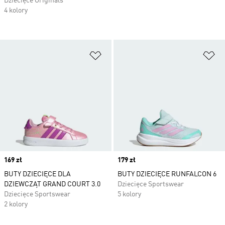
Dziecięce Originals
4 kolory
Dodaj do listy życzeń
Do
Price
169 zł
Price
179 zł
BUTY DZIECIĘCE DLA
BUTY DZIECIĘCE RUNFALCON 6
DZIEWCZĄT GRAND COURT 3.0
Dziecięce Sportswear
Dziecięce Sportswear
5 kolory
2 kolory