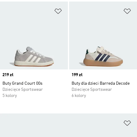
Dodaj do listy życzeń
Do
Price
219 zł
Price
199 zł
Buty Grand Court 00s
Buty dla dzieci Barreda Decode
Dziecięce Sportswear
Dziecięce Sportswear
5 kolory
6 kolory
Do