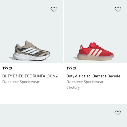
Dodaj do listy życzeń
Do
Price
179 zł
Price
199 zł
BUTY DZIECIĘCE RUNFALCON 6
Buty dla dzieci Barreda Decode
Dziecięce Sportswear
Dziecięce Sportswear
6 kolory
Do