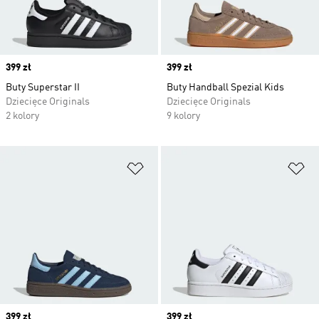
Price
399 zł
Price
399 zł
Buty Superstar II
Buty Handball Spezial Kids
Dziecięce Originals
Dziecięce Originals
2 kolory
9 kolory
Dodaj do listy życzeń
Do
Price
399 zł
Price
399 zł