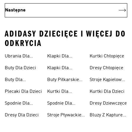
Następne
ADIDASY DZIECIĘCE I WIĘCEJ DO
ODKRYCIA
Ubrania Dla
Klapki Dla
Kurtki Chłopięce
Niemowląt
Dziewcząt
Buty Dla Dzieci
Klapki Dla
Dresy Chłopięce
Chłopców
Buty Dla
Buty Piłkarskie
Stroje Kąpielowe
Niemowląt
Dla Dzieci
Dla Dziewcząt
Plecaki Dla Dzieci
Kurtki Dla
Kurtki Dla Dzieci
Dziewcząt
Spodnie Dla
Spodnie Dla
Dresy Dziewczęce
Chłopców
Dziewcząt
Dresy Dla Dzieci
Stroje Pływackie
Bluzy Z Kapturem
Dla Dzieci
Dla Dziewcząt