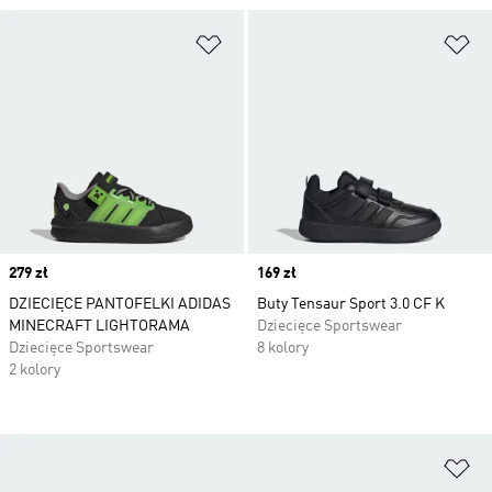
Dodaj do listy życzeń
Do
Price
279 zł
Price
169 zł
DZIECIĘCE PANTOFELKI ADIDAS
Buty Tensaur Sport 3.0 CF K
MINECRAFT LIGHTORAMA
Dziecięce Sportswear
Dziecięce Sportswear
8 kolory
2 kolory
Do