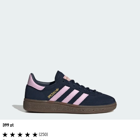
Price
399 zł
(250)