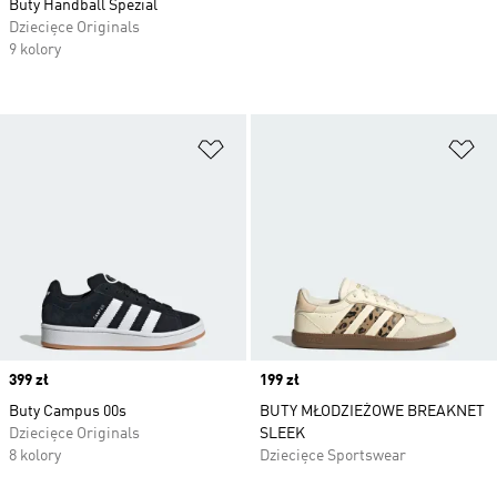
Buty Handball Spezial
Dziecięce Originals
9 kolory
Dodaj do listy życzeń
Do
Price
399 zł
Price
199 zł
Buty Campus 00s
BUTY MŁODZIEŻOWE BREAKNET
Dziecięce Originals
SLEEK
8 kolory
Dziecięce Sportswear