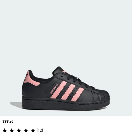
Price
399 zł
(12)