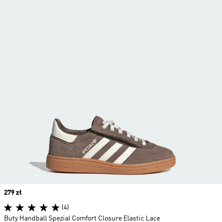
Price
279 zł
(4)
Buty Handball Spezial Comfort Closure Elastic Lace