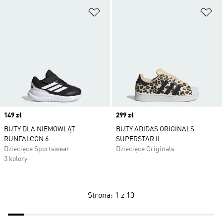
Dodaj do listy życzeń
Do
Price
149 zł
Price
299 zł
BUTY DLA NIEMOWLĄT
BUTY ADIDAS ORIGINALS
RUNFALCON 6
SUPERSTAR II
Dziecięce Sportswear
Dziecięce Originals
3 kolory
Strona: 1 z 13