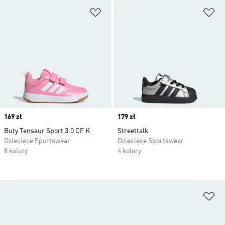
Dodaj do listy życzeń
Do
Price
169 zł
Price
179 zł
Buty Tensaur Sport 3.0 CF K
Streettalk
Dziecięce Sportswear
Dziecięce Sportswear
8 kolory
4 kolory
Do