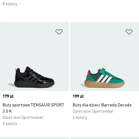
8 kolory
Dodaj do listy życzeń
Do
Price
179 zł
Price
199 zł
Buty sportowe TENSAUR SPORT
Buty dla dzieci Barreda Decode
3.0 K
Dziecięce Sportswear
Dziecięce Sportswear
6 kolory
5 kolory