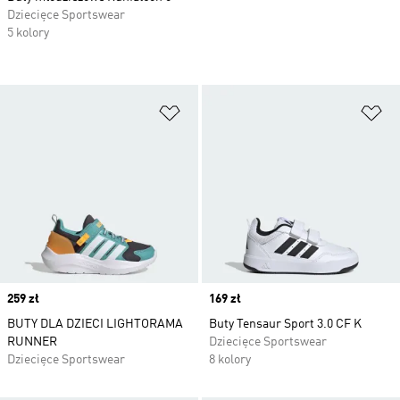
Dziecięce Sportswear
5 kolory
Dodaj do listy życzeń
Do
Price
259 zł
Price
169 zł
BUTY DLA DZIECI LIGHTORAMA
Buty Tensaur Sport 3.0 CF K
RUNNER
Dziecięce Sportswear
Dziecięce Sportswear
8 kolory