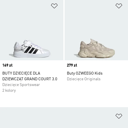
Dodaj do listy życzeń
Do
Price
169 zł
Price
279 zł
BUTY DZIECIĘCE DLA
Buty OZWEEGO Kids
DZIEWCZĄT GRAND COURT 3.0
Dziecięce Originals
Dziecięce Sportswear
2 kolory
Do