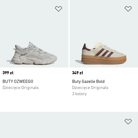
Dodaj do listy życzeń
Do
Price
399 zł
Price
349 zł
BUTY OZWEEGO
Buty Gazelle Bold
Dziecięce Originals
Dziecięce Originals
3 kolory
Do