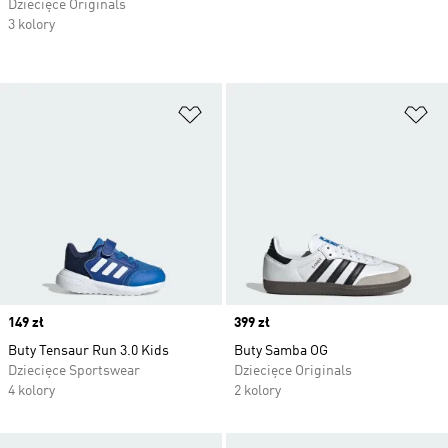
Dziecięce Originals
3 kolory
Dodaj do listy życzeń
Do
Price
149 zł
Price
399 zł
Buty Tensaur Run 3.0 Kids
Buty Samba OG
Dziecięce Sportswear
Dziecięce Originals
4 kolory
2 kolory