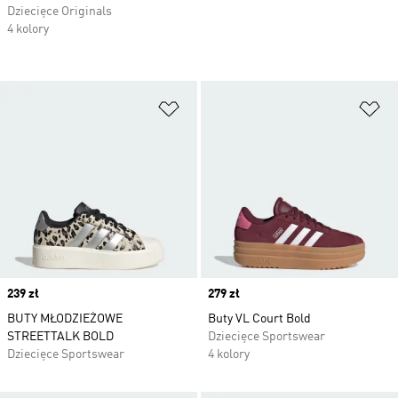
Dziecięce Originals
4 kolory
Dodaj do listy życzeń
Do
Price
239 zł
Price
279 zł
BUTY MŁODZIEŻOWE
Buty VL Court Bold
STREETTALK BOLD
Dziecięce Sportswear
Dziecięce Sportswear
4 kolory