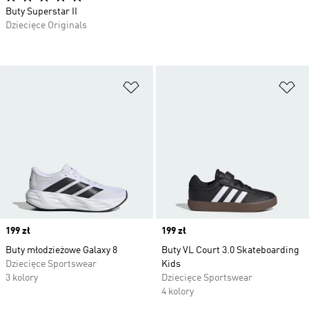
Buty Superstar II
Dziecięce Originals
Dodaj do listy życzeń
Do
Price
199 zł
Price
199 zł
Buty młodzieżowe Galaxy 8
Buty VL Court 3.0 Skateboarding
Dziecięce Sportswear
Kids
3 kolory
Dziecięce Sportswear
4 kolory