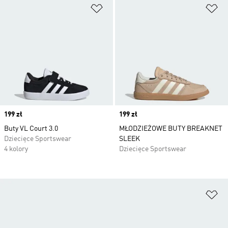
Dodaj do listy życzeń
Do
Price
199 zł
Price
199 zł
Buty VL Court 3.0
MŁODZIEŻOWE BUTY BREAKNET
Dziecięce Sportswear
SLEEK
4 kolory
Dziecięce Sportswear
Do