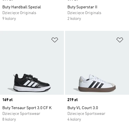
Buty Handball Spezial
Buty Superstar II
Dziecięce Originals
Dziecięce Originals
9 kolory
2 kolory
Dodaj do listy życzeń
Do
Price
169 zł
Price
219 zł
Buty Tensaur Sport 3.0 CF K
Buty VL Court 3.0
Dziecięce Sportswear
Dziecięce Sportswear
8 kolory
4 kolory