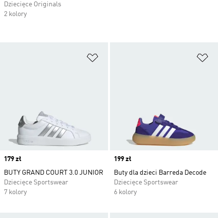
Dziecięce Originals
2 kolory
Dodaj do listy życzeń
Do
Price
179 zł
Price
199 zł
BUTY GRAND COURT 3.0 JUNIOR
Buty dla dzieci Barreda Decode
Dziecięce Sportswear
Dziecięce Sportswear
7 kolory
6 kolory