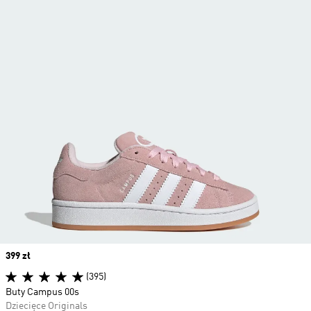
Price
399 zł
(395)
Buty Campus 00s
Dziecięce Originals