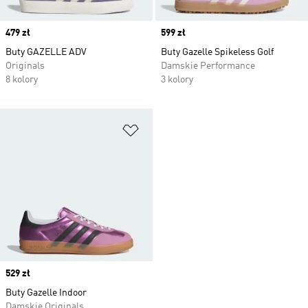
Price
479 zł
Price
599 zł
Buty GAZELLE ADV
Buty Gazelle Spikeless Golf
Originals
Damskie Performance
8 kolory
3 kolory
Dodaj do listy życzeń
Price
529 zł
Buty Gazelle Indoor
Damskie Originals