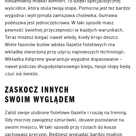
niesamowity miękki komfort. To dzięki specjalistycznej
wyściółce, która otula twoją stopę. Pomocna jest też bardzo
wygodna i wytrzymała zamszowa cholewka. Gumowa
podeszwa jest jednoczęściowa. W taki sposób masz
pewność świetnej przyczepności w każdych warunkach.
Teraz możesz biegać nawet wtedy, kiedy kropi deszcz.
Wiele fasonów butów adidas Gazelle fioletowych ma
wkładkę stworzoną przy użyciu najnowszych technologii.
Wkładka Adiprene gwarantuje wygodne dopasowanie –
nawet podczas długodystansowego biegu, twoje stopy będą
czuć się świeżo.
ZASKOCZ INNYCH
SWOIM WYGLĄDEM
Załóż swoje ulubione fioletowe Gazelle i ruszaj na trening.
Gdy mocniej zawiążesz sznurówki, obuwie pozostanie na
swoim miejscu. W taki sposób przy rzutach do kosza
zachowasz precyzję. Będziesz wyglądać bardzo modnie.