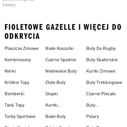
5 kolory
FIOLETOWE GAZELLE I WIĘCEJ DO
ODKRYCIA
Płaszcze Zimowe
Białe Koszulki
Buty Do Rugby
Kombinezony
Czarne Spodnie
Buty Skaterskie
Nerki
Niebieskie Buty
Kurtki Zimowe
Krótkie Topy
Złote Buty
Buty Trekkingowe
Bomberki
Stopki
Czarne Plecaki
Tank Topy
Kurtki
Buty
Przeciwdeszczowe
Wspinaczkowe
Torby Sportowe
Białe Buty
Polary