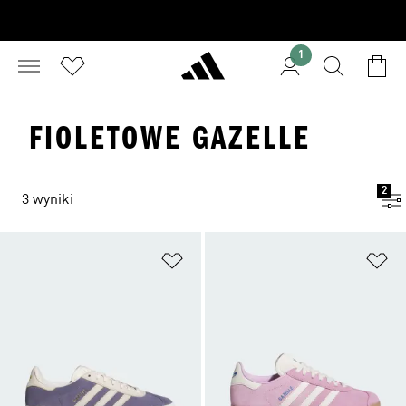
1
FIOLETOWE GAZELLE
2
3 wyniki
Dodaj do listy życzeń
Do