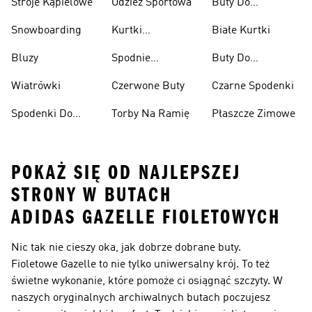
Stroje Kąpielowe
Odzież Sportowa
Buty Do
Podnoszenia
Snowboarding
Kurtki
Białe Kurtki
Ciężarów
Narciarskie
Bluzy
Spodnie
Buty Do
Narciarskie
Koszykówki
Wiatrówki
Czerwone Buty
Czarne Spodenki
Spodenki Do
Torby Na Ramię
Płaszcze Zimowe
Kolan
POKAŻ SIĘ OD NAJLEPSZEJ
STRONY W BUTACH
ADIDAS GAZELLE FIOLETOWYCH
Nic tak nie cieszy oka, jak dobrze dobrane buty.
Fioletowe Gazelle to nie tylko uniwersalny krój. To też
świetne wykonanie, które pomoże ci osiągnąć szczyty. W
naszych oryginalnych archiwalnych butach poczujesz