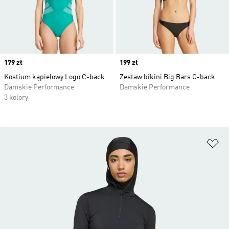
Price
179 zł
Price
199 zł
Kostium kąpielowy Logo C-back
Zestaw bikini Big Bars C-back
Damskie Performance
Damskie Performance
3 kolory
Do