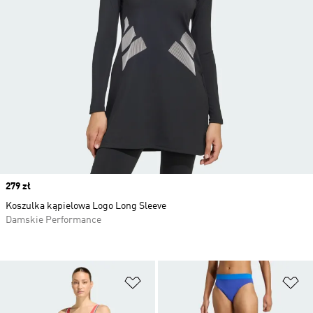
Price
279 zł
Koszulka kąpielowa Logo Long Sleeve
Damskie Performance
Dodaj do listy życzeń
Do