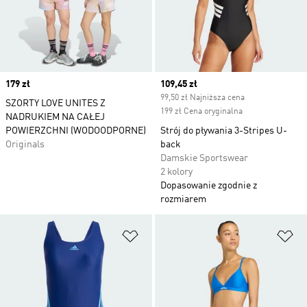
Price
179 zł
Current price
109,45 zł
99,50 zł Najniższa cena
SZORTY LOVE UNITES Z
199 zł Cena oryginalna
NADRUKIEM NA CAŁEJ
POWIERZCHNI (WODOODPORNE)
Strój do pływania 3-Stripes U-
Originals
back
Damskie Sportswear
2 kolory
Dopasowanie zgodnie z
rozmiarem
Dodaj do listy życzeń
Do