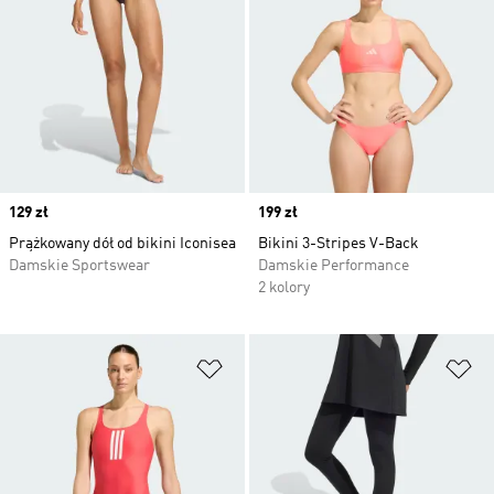
Price
129 zł
Price
199 zł
Prążkowany dół od bikini Iconisea
Bikini 3-Stripes V-Back
Damskie Sportswear
Damskie Performance
2 kolory
Dodaj do listy życzeń
Do