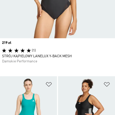
Price
219 zł
(1)
STRÓJ KĄPIELOWY LANELUX Y-BACK MESH
Damskie Performance
Dodaj do listy życzeń
Do