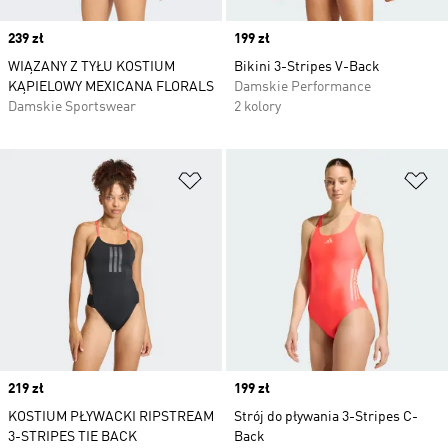
Price
239 zł
Price
199 zł
WIĄZANY Z TYŁU KOSTIUM
Bikini 3-Stripes V-Back
KĄPIELOWY MEXICANA FLORALS
Damskie Performance
Damskie Sportswear
2 kolory
Dodaj do listy życzeń
Do
Price
219 zł
Price
199 zł
KOSTIUM PŁYWACKI RIPSTREAM
Strój do pływania 3-Stripes C-
3-STRIPES TIE BACK
Back