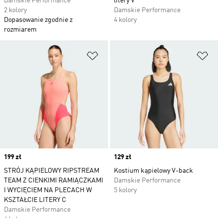
Damskie Performance
litery V
2 kolory
Damskie Performance
Dopasowanie zgodnie z
4 kolory
rozmiarem
Dodaj do listy życzeń
Do
Price
199 zł
Price
129 zł
STRÓJ KĄPIELOWY RIPSTREAM
Kostium kąpielowy V-back
TEAM Z CIENKIMI RAMIĄCZKAMI
Damskie Performance
I WYCIĘCIEM NA PLECACH W
5 kolory
KSZTAŁCIE LITERY C
Damskie Performance