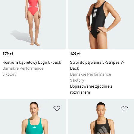
Price
179 zł
Price
149 zł
Kostium kąpielowy Logo C-back
Strój do pływania 3-Stripes V-
Damskie Performance
Back
3 kolory
Damskie Performance
5 kolory
Dopasowanie zgodnie z
rozmiarem
Dodaj do listy życzeń
Do