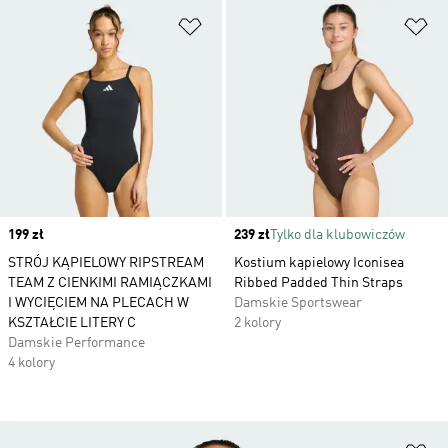
Dodaj do listy życzeń
Do
Price
199 zł
Price
239 zł
Tylko dla klubowiczów
STRÓJ KĄPIELOWY RIPSTREAM
Kostium kąpielowy Iconisea
TEAM Z CIENKIMI RAMIĄCZKAMI
Ribbed Padded Thin Straps
I WYCIĘCIEM NA PLECACH W
Damskie Sportswear
KSZTAŁCIE LITERY C
2 kolory
Damskie Performance
4 kolory
Do