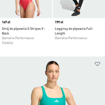
Price
149 zł
Price
199 zł
Strój do pływania 3-Stripes V-
Legginsy do pływania Full-
Back
Length
Damskie Performance
Damskie Performance
5 kolory
Do