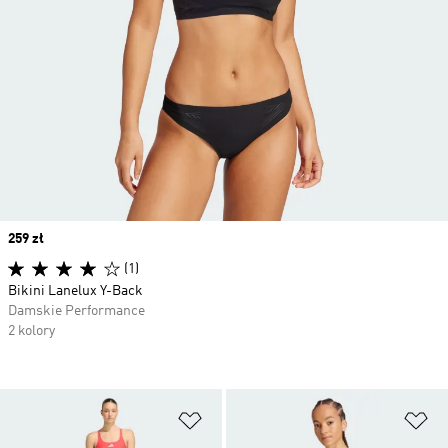
Price
259 zł
(1)
Bikini Lanelux Y-Back
Damskie Performance
2 kolory
Dodaj do listy życzeń
Do