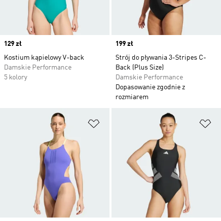
Price
129 zł
Price
199 zł
Kostium kąpielowy V-back
Strój do pływania 3-Stripes C-
Damskie Performance
Back (Plus Size)
5 kolory
Damskie Performance
Dopasowanie zgodnie z
rozmiarem
Dodaj do listy życzeń
Do