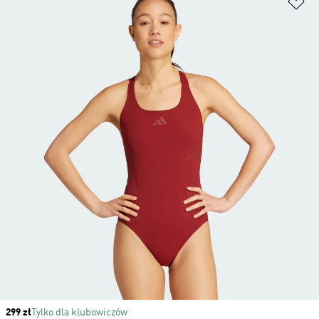
Price
299 zł
Tylko dla klubowiczów