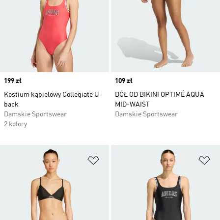
Price
199 zł
Price
109 zł
Kostium kąpielowy Collegiate U-
DÓŁ OD BIKINI OPTIMÉ AQUA
back
MID-WAIST
Damskie Sportswear
Damskie Sportswear
2 kolory
Dodaj do listy życzeń
Do