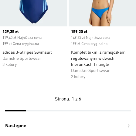
Current price
129,35 zł
Current price
159,20 zł
119,40 zł Najniższa cena
149,25 zł Najniższa cena
199 zł Cena oryginalna
199 zł Cena oryginalna
adidas 3-Stripes Swimsuit
Komplet bikini z ramiączkami
Damskie Sportswear
regulowanymi w dwóch
3 kolory
kierunkach Triangle
Damskie Sportswear
2 kolory
Strona: 1 z 6
Następne