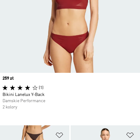
Price
259 zł
(1)
Bikini Lanelux Y-Back
Damskie Performance
2 kolory
Dodaj do listy życzeń
Do