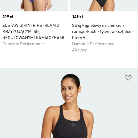
Price
219 zł
Price
149 zł
ZESTAW BIKINI RIPSTREAM Z
Strój kąpielowy na cienkich
KRZYŻUJĄCYMI SIĘ
ramiączkach z tyłem w kształcie
REGULOWANYMI RAMIĄCZKAMI
litery V
Damskie Performance
Damskie Performance
4 kolory
Do