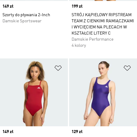
Price
149 zł
Price
199 zł
Szorty do pływania 2-Inch
STRÓJ KĄPIELOWY RIPSTREAM
Damskie Sportswear
TEAM Z CIENKIMI RAMIĄCZKAMI
I WYCIĘCIEM NA PLECACH W
KSZTAŁCIE LITERY C
Damskie Performance
4 kolory
Dodaj do listy życzeń
Do
Price
149 zł
Price
129 zł