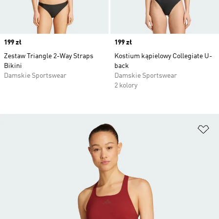
Price
199 zł
Price
199 zł
Zestaw Triangle 2-Way Straps
Kostium kąpielowy Collegiate U-
Bikini
back
Damskie Sportswear
Damskie Sportswear
2 kolory
Do