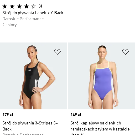
(3)
Strój do pływania Lanelux Y-Back
Damskie Performance
2 kolory
Dodaj do listy życzeń
Do
Price
179 zł
Price
149 zł
Strój do pływania 3-Stripes C-
Strój kąpielowy na cienkich
Back
ramiączkach z tyłem w kształcie