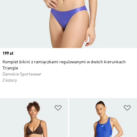
Price
199 zł
Komplet bikini z ramiączkami regulowanymi w dwóch kierunkach
Triangle
Damskie Sportswear
2 kolory
Dodaj do listy życzeń
Do