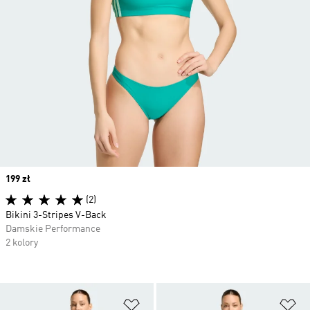
Price
199 zł
(2)
Bikini 3-Stripes V-Back
Damskie Performance
2 kolory
Dodaj do listy życzeń
Do