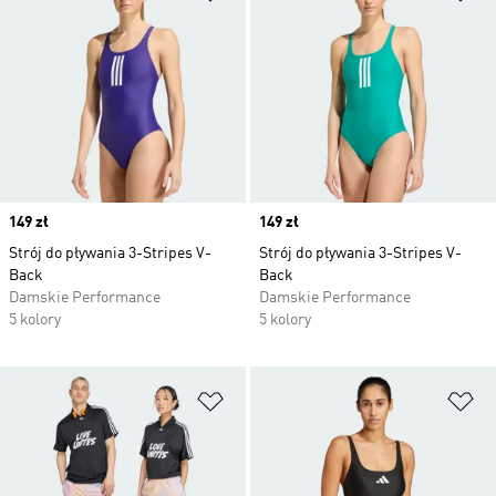
Price
149 zł
Price
149 zł
Strój do pływania 3-Stripes V-
Strój do pływania 3-Stripes V-
Back
Back
Damskie Performance
Damskie Performance
5 kolory
5 kolory
Dodaj do listy życzeń
Do