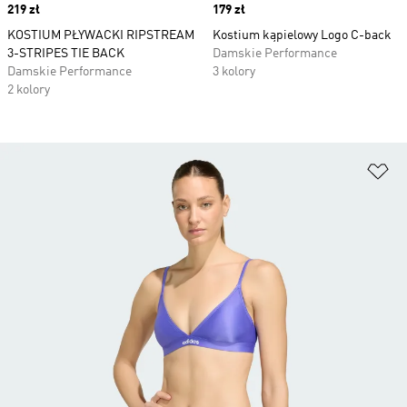
Price
219 zł
Price
179 zł
KOSTIUM PŁYWACKI RIPSTREAM
Kostium kąpielowy Logo C-back
3-STRIPES TIE BACK
Damskie Performance
Damskie Performance
3 kolory
2 kolory
Do