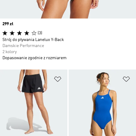
Price
299 zł
(3)
Strój do pływania Lanelux Y-Back
Damskie Performance
2 kolory
Dopasowanie zgodnie z rozmiarem
Dodaj do listy życzeń
Do