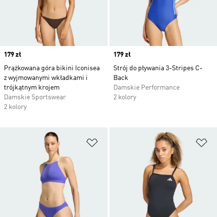
Price
179 zł
Price
179 zł
Prążkowana góra bikini Iconisea
Strój do pływania 3-Stripes C-
z wyjmowanymi wkładkami i
Back
trójkątnym krojem
Damskie Performance
Damskie Sportswear
2 kolory
2 kolory
Dodaj do listy życzeń
Do