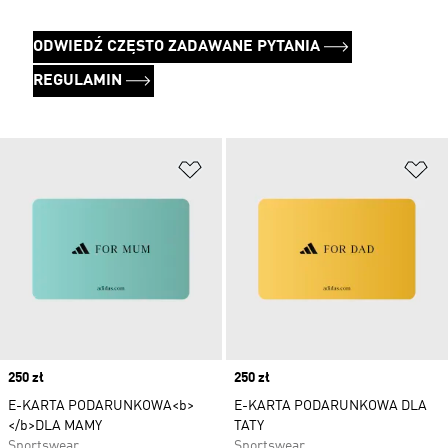
ODWIEDŹ CZĘSTO ZADAWANE PYTANIA
REGULAMIN
Dodaj do listy życzeń
Do
Price
250 zł
Price
250 zł
E-KARTA PODARUNKOWA<b>
E-KARTA PODARUNKOWA DLA
</b>DLA MAMY
TATY
Sportswear
Sportswear