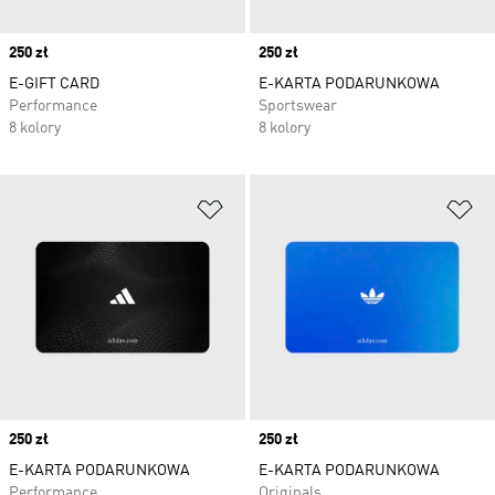
Price
250 zł
Price
250 zł
E-GIFT CARD
E-KARTA PODARUNKOWA
Performance
Sportswear
8 kolory
8 kolory
Dodaj do listy życzeń
Do
Price
250 zł
Price
250 zł
E-KARTA PODARUNKOWA
E-KARTA PODARUNKOWA
Performance
Originals