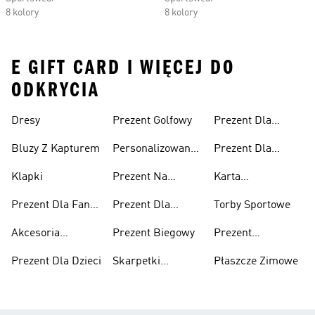
8 kolory
8 kolory
E GIFT CARD I WIĘCEJ DO
ODKRYCIA
Dresy
Prezent Golfowy
Prezent Dla
Mężczyzny
Bluzy Z Kapturem
Personalizowane
Prezent Dla
Prezenty
Kobiety
Klapki
Prezent Na
Karta
Walentynki
Podarunkowa
Prezent Dla Fana
Prezent Dla
Torby Sportowe
adidas
Piłki Nożnej
Nastolatka
Akcesoria
Prezent Biegowy
Prezent
Sportowe
Urodzinowy
Prezent Dla Dzieci
Skarpetki
Płaszcze Zimowe
Sportowe