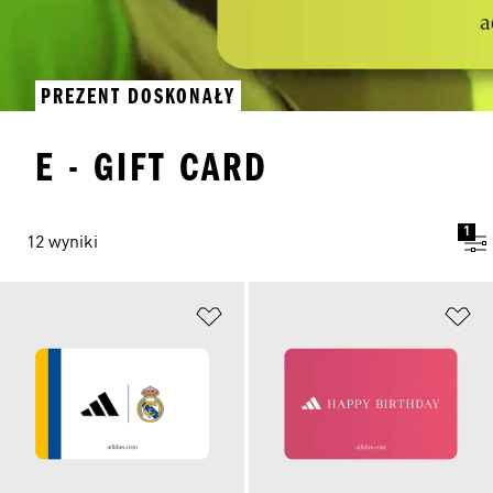
PREZENT DOSKONAŁY
E - GIFT CARD
1
12 wyniki
Dodaj do listy życzeń
Do