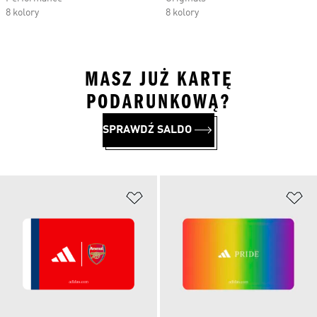
8 kolory
8 kolory
MASZ JUŻ KARTĘ
PODARUNKOWĄ?
SPRAWDŹ SALDO
Dodaj do listy życzeń
Do