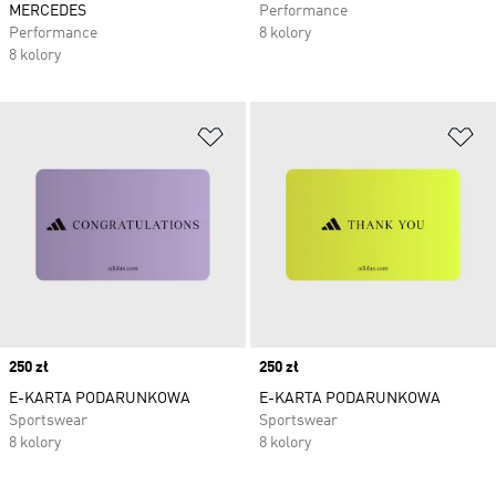
MERCEDES
Performance
Performance
8 kolory
8 kolory
Dodaj do listy życzeń
Do
Price
250 zł
Price
250 zł
E-KARTA PODARUNKOWA
E-KARTA PODARUNKOWA
Sportswear
Sportswear
8 kolory
8 kolory