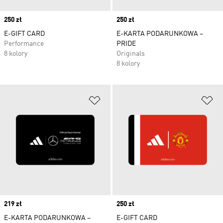
Price
250 zł
Price
250 zł
E-GIFT CARD
E-KARTA PODARUNKOWA –
Performance
PRIDE
8 kolory
Originals
8 kolory
Dodaj do listy życzeń
Do
Price
219 zł
Price
250 zł
E-KARTA PODARUNKOWA –
E-GIFT CARD