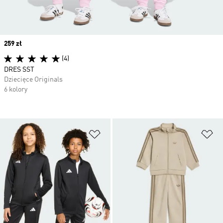
Price
259 zł
(4)
DRES SST
Dziecięce Originals
6 kolory
Dodaj do listy życzeń
Do