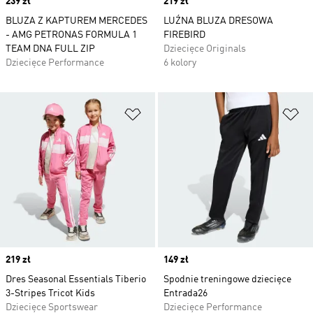
Price
239 zł
Price
219 zł
BLUZA Z KAPTUREM MERCEDES
LUŹNA BLUZA DRESOWA
- AMG PETRONAS FORMULA 1
FIREBIRD
TEAM DNA FULL ZIP
Dziecięce Originals
Dziecięce Performance
6 kolory
Dodaj do listy życzeń
Do
Price
219 zł
Price
149 zł
Dres Seasonal Essentials Tiberio
Spodnie treningowe dziecięce
3-Stripes Tricot Kids
Entrada26
Dziecięce Sportswear
Dziecięce Performance