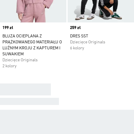
Price
199 zł
Price
259 zł
BLUZA OCIEPLANA Z
DRES SST
PRĄŻKOWANEGO MATERIAŁU O
Dziecięce Originals
LUŹNYM KROJU Z KAPTUREM I
6 kolory
SUWAKIEM
Dziecięce Originals
2 kolory