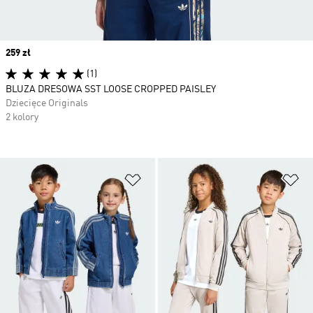
Price
259 zł
(1)
BLUZA DRESOWA SST LOOSE CROPPED PAISLEY
Dziecięce Originals
2 kolory
Dodaj do listy życzeń
Do