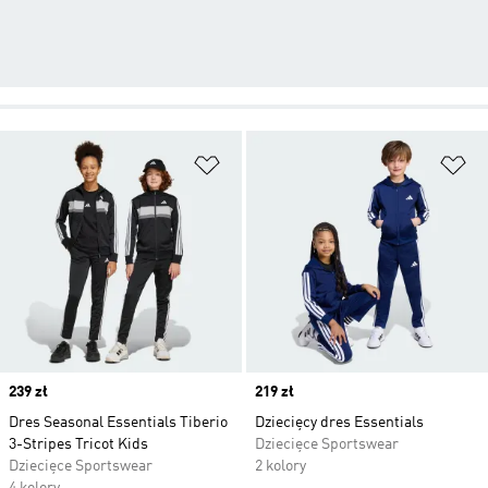
Dodaj do listy życzeń
Do
Price
239 zł
Price
219 zł
Dres Seasonal Essentials Tiberio
Dziecięcy dres Essentials
3-Stripes Tricot Kids
Dziecięce Sportswear
Dziecięce Sportswear
2 kolory
4 kolory