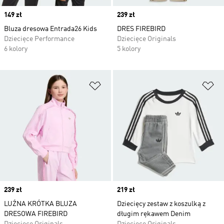
Price
149 zł
Price
239 zł
Bluza dresowa Entrada26 Kids
DRES FIREBIRD
Dziecięce Performance
Dziecięce Originals
6 kolory
5 kolory
Dodaj do listy życzeń
Do
Price
239 zł
Price
219 zł
LUŹNA KRÓTKA BLUZA
Dziecięcy zestaw z koszulką z
DRESOWA FIREBIRD
długim rękawem Denim
Dziecięce Originals
Dziecięce Originals