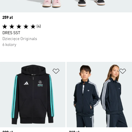
Price
259 zł
(4)
DRES SST
Dziecięce Originals
6 kolory
Dodaj do listy życzeń
Do