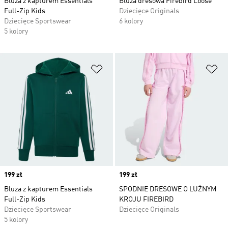
Bluza z kapturem Essentials
Bluza dresowa Firebird Loose
Full-Zip Kids
Dziecięce Originals
Dziecięce Sportswear
6 kolory
5 kolory
Dodaj do listy życzeń
Do
Price
199 zł
Price
199 zł
Bluza z kapturem Essentials
SPODNIE DRESOWE O LUŹNYM
Full-Zip Kids
KROJU FIREBIRD
Dziecięce Sportswear
Dziecięce Originals
5 kolory