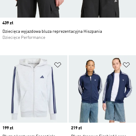
Price
439 zł
Dziecięca wyjazdowa bluza reprezentacyjna Hiszpania
Dziecięce Performance
Dodaj do listy życzeń
Do
Price
199 zł
Price
219 zł