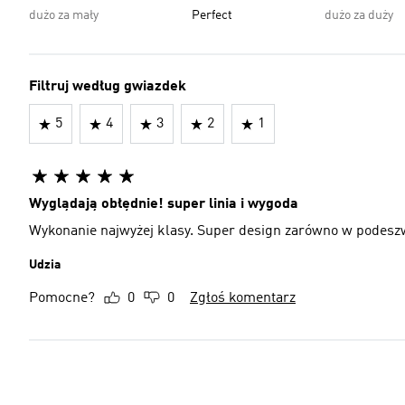
dużo za mały
Perfect
dużo za duży
Filtruj według gwiazdek
5
4
3
2
1
Wyglądają obłędnie! super linia i wygoda
Wykonanie najwyżej klasy. Super design zarówno w podeszwie 
Udzia
Pomocne?
0
0
Zgłoś komentarz