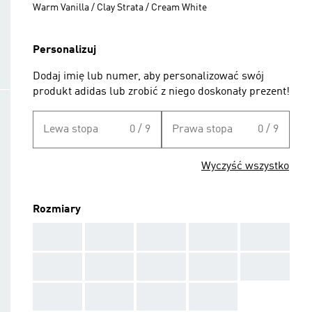
Warm Vanilla / Clay Strata / Cream White
Personalizuj
Dodaj imię lub numer, aby personalizować swój
produkt adidas lub zrobić z niego doskonały prezent!
Lewa stopa
0 / 9
Prawa stopa
0 / 9
Wyczyść wszystko
Rozmiary
AAA
AAA
AAA
AAA
AAA
AAA
AAA
AAA
AAA
AAA
AAA
AAA
AAA
AAA