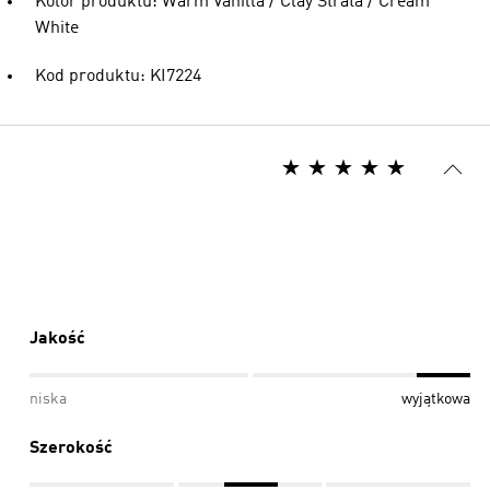
Kolor produktu: Warm Vanilla / Clay Strata / Cream
White
Kod produktu: KI7224
Jakość
niska
wyjątkowa
Szerokość