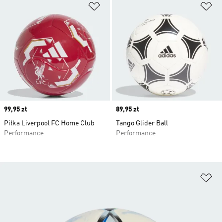
Dodaj do listy życzeń
Do
Price
99,95 zł
Price
89,95 zł
Piłka Liverpool FC Home Club
Tango Glider Ball
Performance
Performance
Do