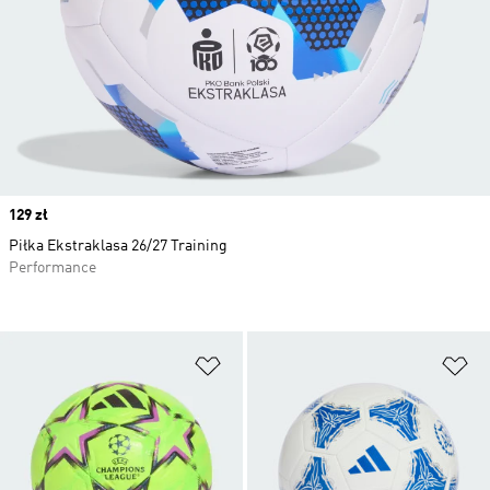
Price
129 zł
Piłka Ekstraklasa 26/27 Training
Performance
Dodaj do listy życzeń
Do