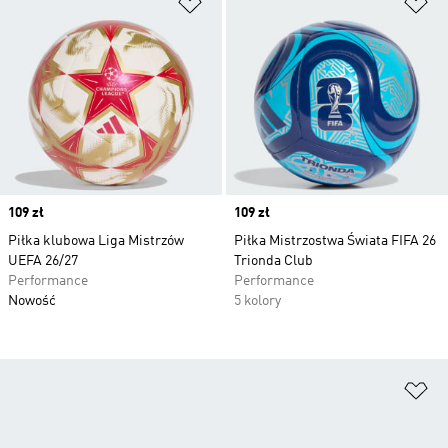
Dodaj do listy życzeń
Do
Price
109 zł
Price
109 zł
Piłka klubowa Liga Mistrzów
Piłka Mistrzostwa Świata FIFA 26
UEFA 26/27
Trionda Club
Performance
Performance
Nowość
5 kolory
Do