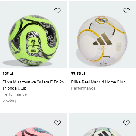
Dodaj do listy życzeń
Do
Price
109 zł
Price
99,95 zł
Piłka Mistrzostwa Świata FIFA 26
Piłka Real Madrid Home Club
Trionda Club
Performance
Performance
5 kolory
Dodaj do listy życzeń
Do