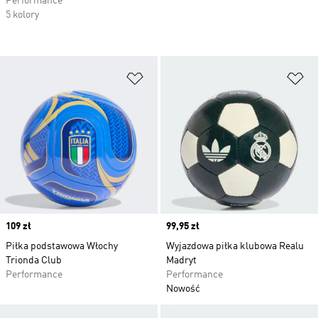
Performance
5 kolory
Dodaj do listy życzeń
Do
Price
109 zł
Price
99,95 zł
Piłka podstawowa Włochy
Wyjazdowa piłka klubowa Realu
Trionda Club
Madryt
Performance
Performance
Nowość