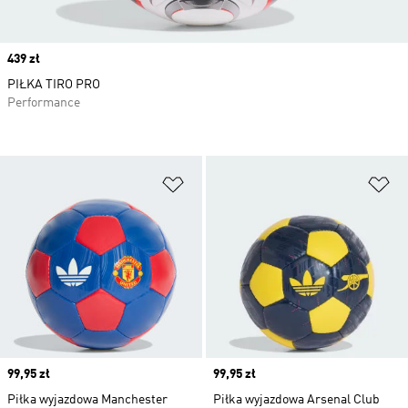
Price
439 zł
PIŁKA TIRO PRO
Performance
Dodaj do listy życzeń
Do
Price
99,95 zł
Price
99,95 zł
Piłka wyjazdowa Manchester
Piłka wyjazdowa Arsenal Club