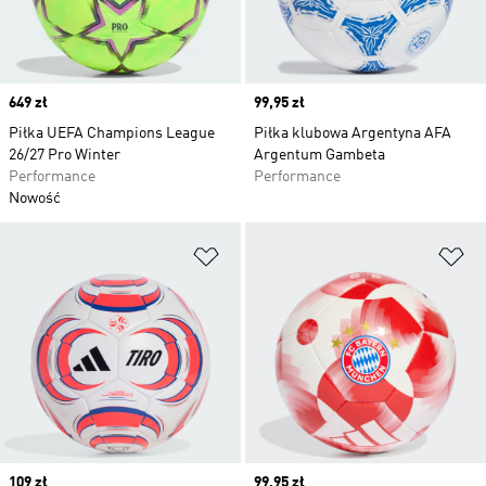
Price
649 zł
Price
99,95 zł
Piłka UEFA Champions League
Piłka klubowa Argentyna AFA
26/27 Pro Winter
Argentum Gambeta
Performance
Performance
Nowość
Dodaj do listy życzeń
Do
Price
109 zł
Price
99,95 zł