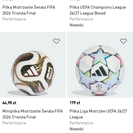
Piłka Mistrzostw Świata FIFA
Piłka UEFA Champions League
2026 Trionda Finał
26/27 League Boxed
Performance
Performance
Nowość
Dodaj do listy życzeń
Do
Price
64,95 zł
Price
179 zł
Minipiłka Mistrzostw Świata FIFA
Piłka Liga Mistrzów UEFA 26/27
2026 Trionda Finał
League
Performance
Performance
Nowość