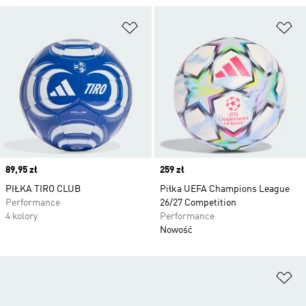
Dodaj do listy życzeń
Do
Price
89,95 zł
Price
259 zł
PIŁKA TIRO CLUB
Piłka UEFA Champions League
Performance
26/27 Competition
4 kolory
Performance
Nowość
Do