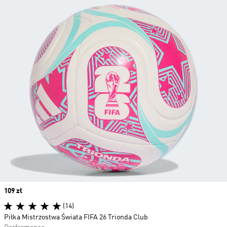
Price
109 zł
(14)
Piłka Mistrzostwa Świata FIFA 26 Trionda Club