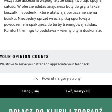
wszystkie akcesoria współgrały ze sobą, tworząc spójną
całość. W ofercie adidas znajdziesz buty do gry, a także
koszulki i spodenki, które ułatwiają poruszanie się na
boisku. Niezbędny sprzęt wraz z piłką sportową z
powodzeniem spakujesz do torby treningowej adidas.
Komfort treningu to podstawa – wiemy o tym doskonale.
YOUR OPINION COUNTS
We strive to serve you better and appreciate your feedback
Powrót na górę strony
Zaloguj się
Twój koszyk (0)
DOŁĄCZ DO KLUBU I ZDOBĄDŹ