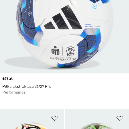
Price
649 zł
Piłka Ekstraklasa 26/27 Pro
Performance
Dodaj do listy życzeń
Do