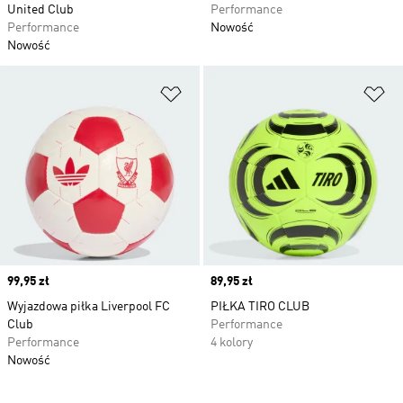
United Club
Performance
Performance
Nowość
Nowość
Dodaj do listy życzeń
Do
Price
99,95 zł
Price
89,95 zł
Wyjazdowa piłka Liverpool FC
PIŁKA TIRO CLUB
Club
Performance
Performance
4 kolory
Nowość