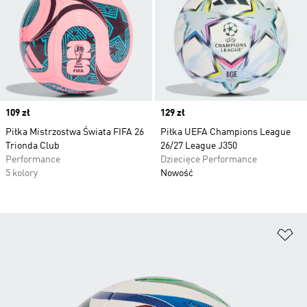
Price
109 zł
Price
129 zł
Piłka Mistrzostwa Świata FIFA 26
Piłka UEFA Champions League
Trionda Club
26/27 League J350
Performance
Dziecięce Performance
5 kolory
Nowość
Do