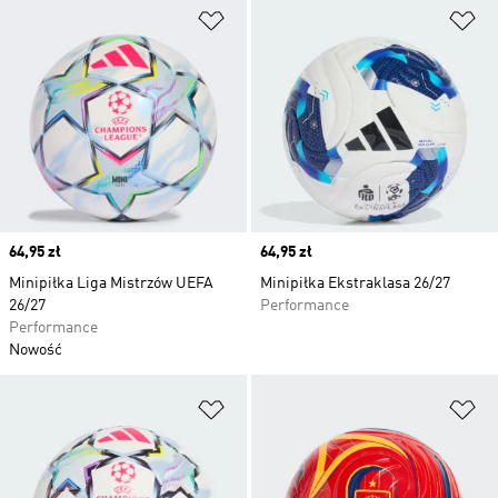
Dodaj do listy życzeń
Do
Price
64,95 zł
Price
64,95 zł
Minipiłka Liga Mistrzów UEFA
Minipiłka Ekstraklasa 26/27
26/27
Performance
Performance
Nowość
Dodaj do listy życzeń
Do