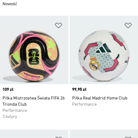
Nowość
Dodaj do listy życzeń
Do
Price
109 zł
Price
99,95 zł
Piłka Mistrzostwa Świata FIFA 26
Piłka Real Madrid Home Club
Trionda Club
Performance
Performance
5 kolory