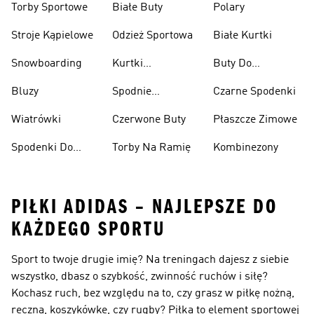
Torby Sportowe
Białe Buty
Polary
Stroje Kąpielowe
Odzież Sportowa
Białe Kurtki
Snowboarding
Kurtki
Buty Do
Narciarskie
Koszykówki
Bluzy
Spodnie
Czarne Spodenki
Narciarskie
Wiatrówki
Czerwone Buty
Płaszcze Zimowe
Spodenki Do
Torby Na Ramię
Kombinezony
Kolan
PIŁKI ADIDAS – NAJLEPSZE DO
KAŻDEGO SPORTU
Sport to twoje drugie imię? Na treningach dajesz z siebie
wszystko, dbasz o szybkość, zwinność ruchów i siłę?
Kochasz ruch, bez względu na to, czy grasz w piłkę nożną,
ręczną, koszykówkę, czy rugby? Piłka to element sportowej