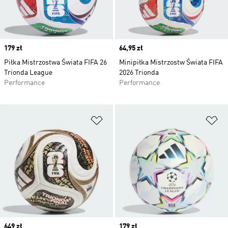
Price
179 zł
Price
64,95 zł
Piłka Mistrzostwa Świata FIFA 26
Minipiłka Mistrzostw Świata FIFA
Trionda League
2026 Trionda
Performance
Performance
Dodaj do listy życzeń
Do
Price
649 zł
Price
179 zł