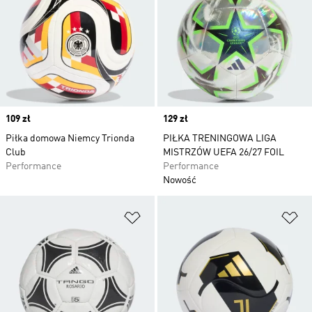
Price
109 zł
Price
129 zł
Piłka domowa Niemcy Trionda
PIŁKA TRENINGOWA LIGA
Club
MISTRZÓW UEFA 26/27 FOIL
Performance
Performance
Nowość
Dodaj do listy życzeń
Do