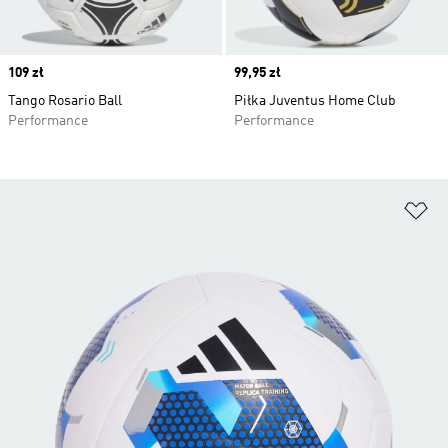
Price
109 zł
Price
99,95 zł
Tango Rosario Ball
Piłka Juventus Home Club
Performance
Performance
Do