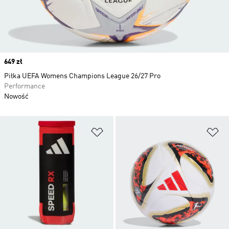
Price
649 zł
Piłka UEFA Womens Champions League 26/27 Pro
Performance
Nowość
Dodaj do listy życzeń
Do