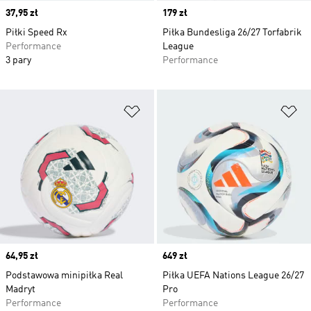
Price
37,95 zł
Price
179 zł
Piłki Speed Rx
Piłka Bundesliga 26/27 Torfabrik
Performance
League
3 pary
Performance
Dodaj do listy życzeń
Do
Price
64,95 zł
Price
649 zł
Podstawowa minipiłka Real
Piłka UEFA Nations League 26/27
Madryt
Pro
Performance
Performance