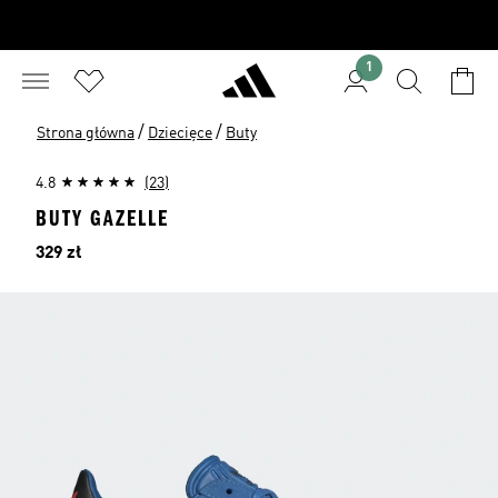
1
/
/
Strona główna
Dziecięce
Buty
4.8
(23)
BUTY GAZELLE
Cena
329 zł