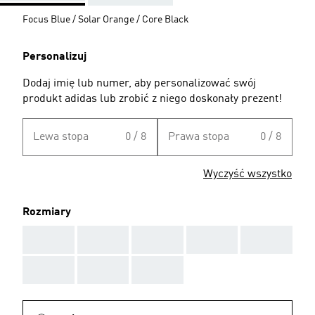
Focus Blue / Solar Orange / Core Black
Personalizuj
Dodaj imię lub numer, aby personalizować swój
produkt adidas lub zrobić z niego doskonały prezent!
Lewa stopa
0 / 8
Prawa stopa
0 / 8
Wyczyść wszystko
Rozmiary
AAA
AAA
AAA
AAA
AAA
AAA
AAA
AAA