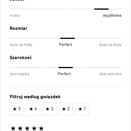
niska
wyjątkowa
Rozmiar
dużo za mały
Perfect
dużo za duży
Szerokość
zbyt wąska
Perfect
zbyt szeroka
Filtruj według gwiazdek
5
4
3
2
1