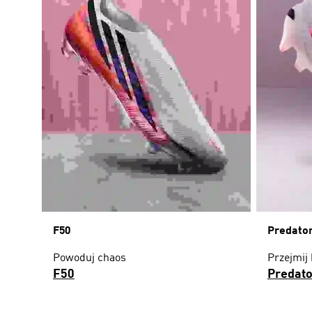
F50
Predato
Powoduj chaos
Przejmij 
F50
Predato