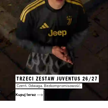
TRZECI ZESTAW JUVENTUS 26/27
Czerń. Odwaga. Bezkompromisowość.
Kupuj teraz