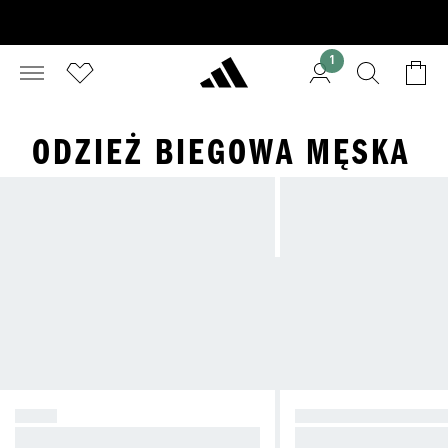
1
ODZIEŻ BIEGOWA MĘSKA
BUTY
BIEGANIE PO ZMR
Doskonal swój bieg, wybierz właśc
Daj się zobaczyć dzię