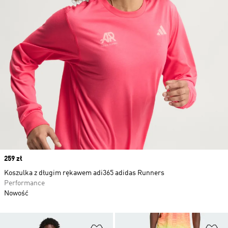
Price
259 zł
Koszulka z długim rękawem adi365 adidas Runners
Performance
Nowość
Dodaj do listy życzeń
Do