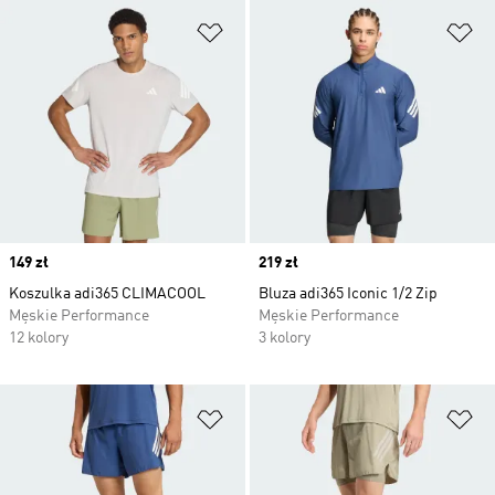
Dodaj do listy życzeń
Do
Price
149 zł
Price
219 zł
Koszulka adi365 CLIMACOOL
Bluza adi365 Iconic 1/2 Zip
Męskie Performance
Męskie Performance
12 kolory
3 kolory
Dodaj do listy życzeń
Do