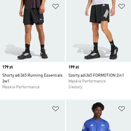
Dodaj do listy życzeń
Do
Price
179 zł
Price
199 zł
Shorty adi365 Running Essentials
Szorty adi365 FORMOTION 2in1
2w1
Męskie Performance
Męskie Performance
3 kolory
Dodaj do listy życzeń
Do