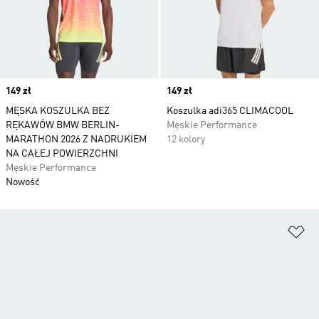
Price
149 zł
Price
149 zł
MĘSKA KOSZULKA BEZ
Koszulka adi365 CLIMACOOL
RĘKAWÓW BMW BERLIN-
Męskie Performance
MARATHON 2026 Z NADRUKIEM
12 kolory
NA CAŁEJ POWIERZCHNI
Męskie Performance
Nowość
Do