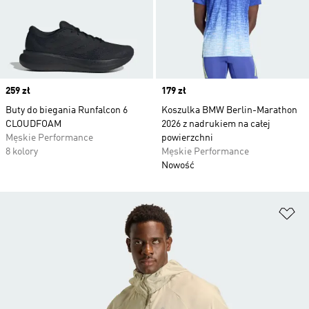
Price
259 zł
Price
179 zł
Buty do biegania Runfalcon 6
Koszulka BMW Berlin-Marathon
CLOUDFOAM
2026 z nadrukiem na całej
Męskie Performance
powierzchni
8 kolory
Męskie Performance
Nowość
Do