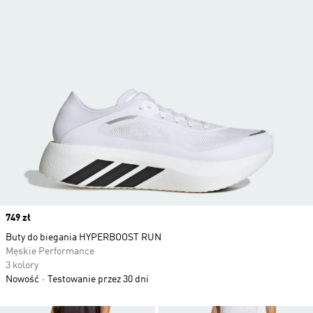
Price
749 zł
Buty do biegania HYPERBOOST RUN
Męskie Performance
3 kolory
Nowość
Testowanie przez 30 dni