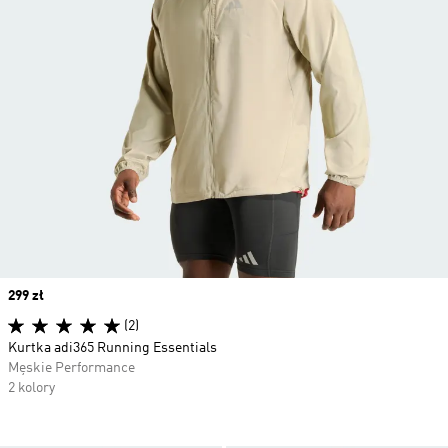
Price
299 zł
(2)
Kurtka adi365 Running Essentials
Męskie Performance
2 kolory