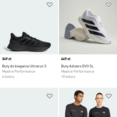
Dodaj do listy życzeń
Do
Price
349 zł
Price
649 zł
Buty do biegania Ultrarun 5
Buty Adizero EVO SL
Męskie Performance
Męskie Performance
4 kolory
10 kolory
Dodaj do listy życzeń
Do