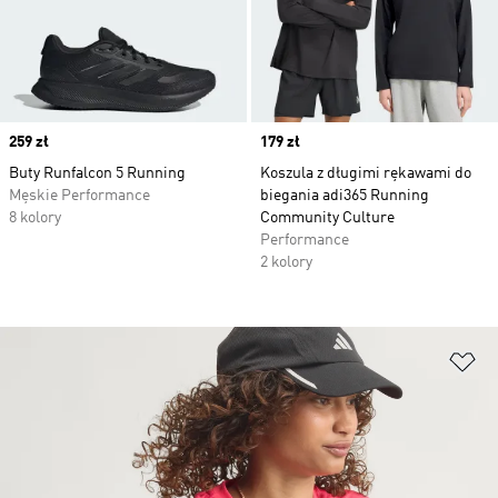
Price
259 zł
Price
179 zł
Buty Runfalcon 5 Running
Koszula z długimi rękawami do
Męskie Performance
biegania adi365 Running
8 kolory
Community Culture
Performance
2 kolory
Do