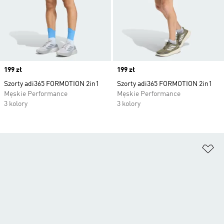
Price
199 zł
Price
199 zł
Szorty adi365 FORMOTION 2in1
Szorty adi365 FORMOTION 2in1
Męskie Performance
Męskie Performance
3 kolory
3 kolory
Do