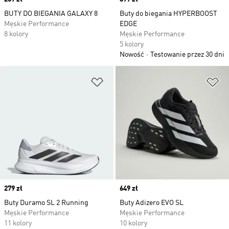
BUTY DO BIEGANIA GALAXY 8
Buty do biegania HYPERBOOST
Męskie Performance
EDGE
8 kolory
Męskie Performance
5 kolory
Nowość
Testowanie przez 30 dni
Dodaj do listy życzeń
Do
Price
279 zł
Price
649 zł
Buty Duramo SL 2 Running
Buty Adizero EVO SL
Męskie Performance
Męskie Performance
11 kolory
10 kolory