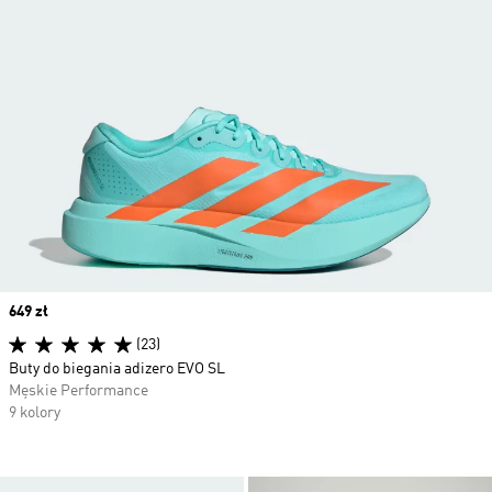
Price
649 zł
(23)
Buty do biegania adizero EVO SL
Męskie Performance
9 kolory