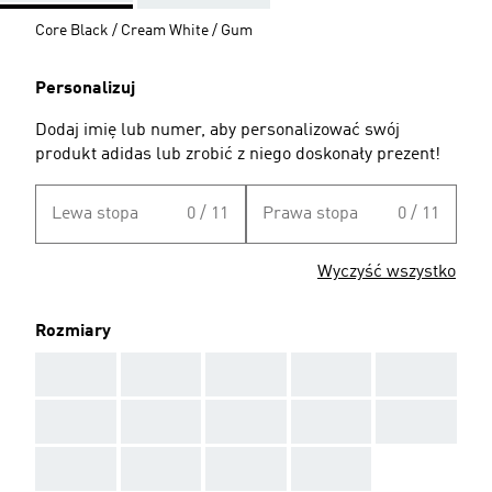
Core Black / Cream White / Gum
Personalizuj
Dodaj imię lub numer, aby personalizować swój
produkt adidas lub zrobić z niego doskonały prezent!
Lewa stopa
0 / 11
Prawa stopa
0 / 11
Wyczyść wszystko
Rozmiary
AAA
AAA
AAA
AAA
AAA
AAA
AAA
AAA
AAA
AAA
AAA
AAA
AAA
AAA