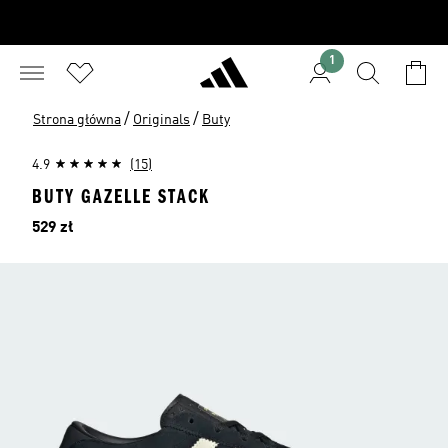
1
/
/
Strona główna
Originals
Buty
4.9
(15)
BUTY GAZELLE STACK
Cena
529 zł