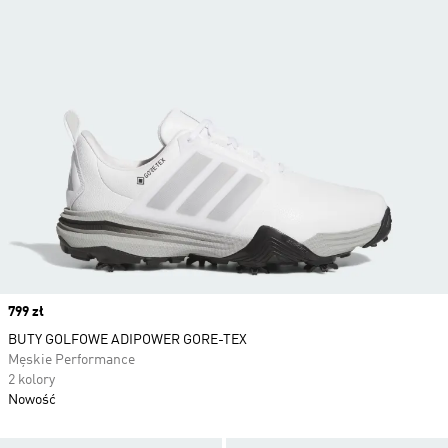
Price
799 zł
BUTY GOLFOWE ADIPOWER GORE-TEX
Męskie Performance
2 kolory
Nowość