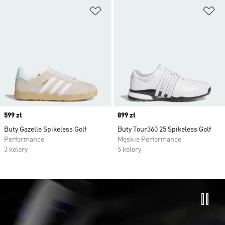
Dodaj do listy życzeń
Do
Price
599 zł
Price
899 zł
Buty Gazelle Spikeless Golf
Buty Tour360 25 Spikeless Golf
Performance
Męskie Performance
3 kolory
5 kolory