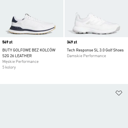
Price
569 zł
Price
349 zł
BUTY GOLFOWE BEZ KOLCÓW
Tech Response SL 3.0 Golf Shoes
S2G 26 LEATHER
Damskie Performance
Męskie Performance
5 kolory
Do