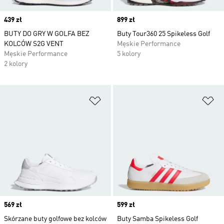
Price
439 zł
Price
899 zł
BUTY DO GRY W GOLFA BEZ
Buty Tour360 25 Spikeless Golf
KOLCÓW S2G VENT
Męskie Performance
Męskie Performance
5 kolory
2 kolory
Dodaj do listy życzeń
Do
Price
569 zł
Price
599 zł
Skórzane buty golfowe bez kolców
Buty Samba Spikeless Golf