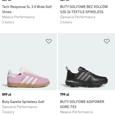
Tech Response SL 3.0 Wide Golf
BUTY GOLFOWE BEZ KOLCÓW
Shoes
S2G 26 TEXTILE SPIKELESS
Męskie Performance
Damskie Performance
2 kolory
2 kolory
Dodaj do listy życzeń
Do
Price
599 zł
Price
799 zł
Buty Gazelle Spikeless Golf
BUTY GOLFOWE ADIPOWER
Damskie Performance
GORE-TEX
3 kolory
Męskie Performance