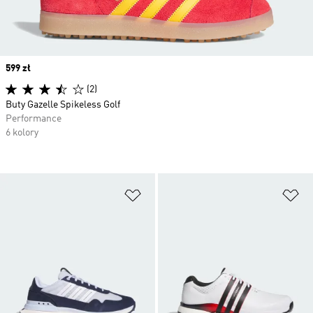
Price
599 zł
(2)
Buty Gazelle Spikeless Golf
Performance
6 kolory
Dodaj do listy życzeń
Do