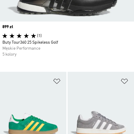
Price
899 zł
(1)
Buty Tour360 25 Spikeless Golf
Męskie Performance
5 kolory
Dodaj do listy życzeń
Do