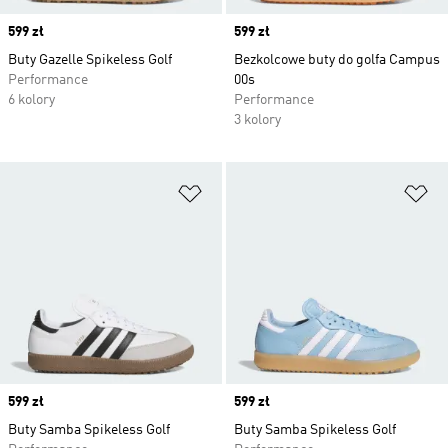
Price
599 zł
Price
599 zł
Buty Gazelle Spikeless Golf
Bezkolcowe buty do golfa Campus
Performance
00s
6 kolory
Performance
3 kolory
Dodaj do listy życzeń
Do
Price
599 zł
Price
599 zł
Buty Samba Spikeless Golf
Buty Samba Spikeless Golf