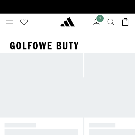
1
GOLFOWE BUTY
BEZ KOLCÓW
Z KOLCAMI
Uniwersalny komfort na polu golfo
Maksymalna przyczepn