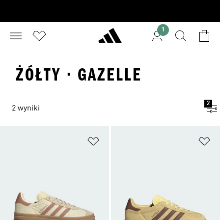
1
ŻÓŁTY · GAZELLE
2
2 wyniki
Dodaj do listy życzeń
Do