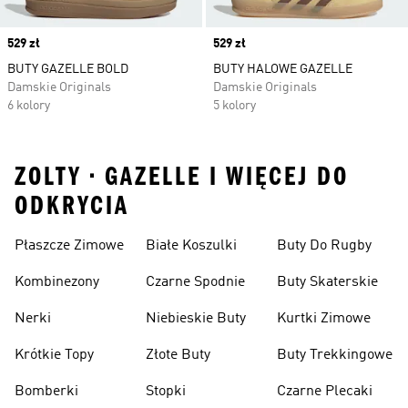
Price
529 zł
Price
529 zł
BUTY GAZELLE BOLD
BUTY HALOWE GAZELLE
Damskie Originals
Damskie Originals
6 kolory
5 kolory
ZOLTY • GAZELLE I WIĘCEJ DO
ODKRYCIA
Płaszcze Zimowe
Białe Koszulki
Buty Do Rugby
Kombinezony
Czarne Spodnie
Buty Skaterskie
Nerki
Niebieskie Buty
Kurtki Zimowe
Krótkie Topy
Złote Buty
Buty Trekkingowe
Bomberki
Stopki
Czarne Plecaki