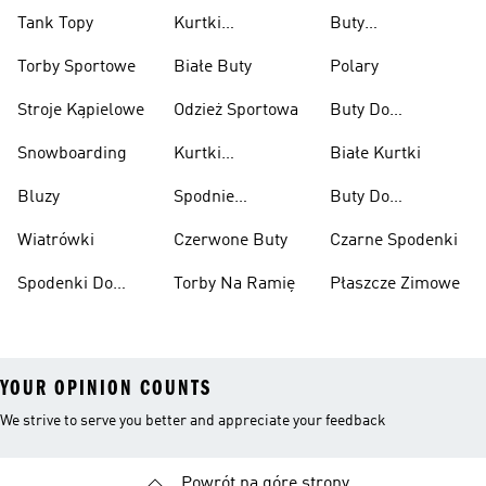
Tank Topy
Kurtki
Buty
Przeciwdeszczowe
Wspinaczkowe
Torby Sportowe
Białe Buty
Polary
Stroje Kąpielowe
Odzież Sportowa
Buty Do
Podnoszenia
Snowboarding
Kurtki
Białe Kurtki
Ciężarów
Narciarskie
Bluzy
Spodnie
Buty Do
Narciarskie
Koszykówki
Wiatrówki
Czerwone Buty
Czarne Spodenki
Spodenki Do
Torby Na Ramię
Płaszcze Zimowe
Kolan
YOUR OPINION COUNTS
We strive to serve you better and appreciate your feedback
Powrót na górę strony