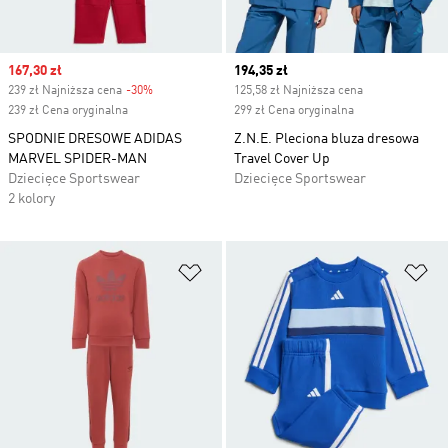
Sale price
167,30 zł
Current price
194,35 zł
239 zł Najniższa cena
-30%
Discount
125,58 zł Najniższa cena
239 zł Cena oryginalna
299 zł Cena oryginalna
SPODNIE DRESOWE ADIDAS
Z.N.E. Pleciona bluza dresowa
MARVEL SPIDER-MAN
Travel Cover Up
Dziecięce Sportswear
Dziecięce Sportswear
2 kolory
Dodaj do listy życzeń
Do