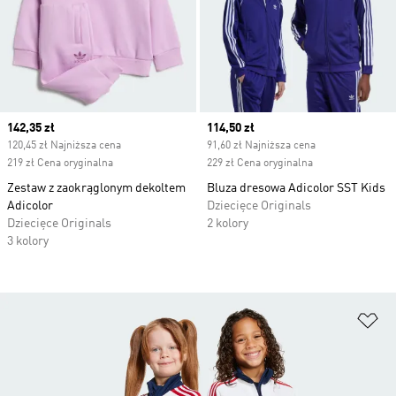
Current price
142,35 zł
Current price
114,50 zł
120,45 zł Najniższa cena
91,60 zł Najniższa cena
219 zł Cena oryginalna
229 zł Cena oryginalna
Zestaw z zaokrąglonym dekoltem
Bluza dresowa Adicolor SST Kids
Adicolor
Dziecięce Originals
Dziecięce Originals
2 kolory
3 kolory
Do