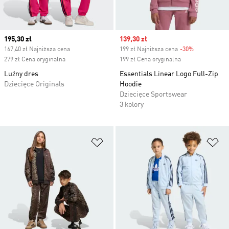
Current price
195,30 zł
Sale price
139,30 zł
167,40 zł Najniższa cena
199 zł Najniższa cena
-30%
Discount
279 zł Cena oryginalna
199 zł Cena oryginalna
Luźny dres
Essentials Linear Logo Full-Zip
Dziecięce Originals
Hoodie
Dziecięce Sportswear
3 kolory
Dodaj do listy życzeń
Do