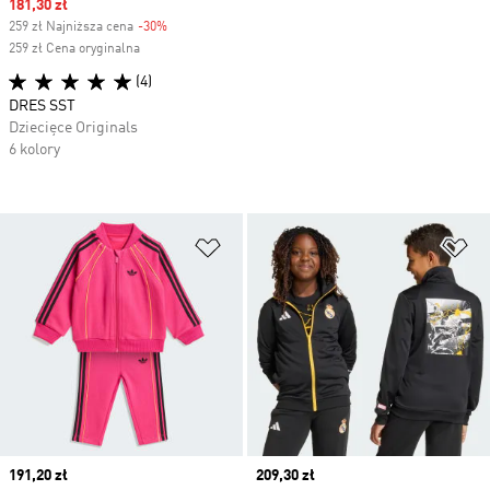
Sale price
181,30 zł
259 zł Najniższa cena
-30%
Discount
259 zł Cena oryginalna
(4)
DRES SST
Dziecięce Originals
6 kolory
Dodaj do listy życzeń
Do
Current price
191,20 zł
Current price
209,30 zł