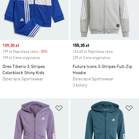
Sale price
139,30 zł
Current price
155,35 zł
199 zł Najniższa cena
-30%
Discount
143,40 zł Najniższa cena
199 zł Cena oryginalna
239 zł Cena oryginalna
Dres Tiberio 3-Stripes
Future Icons 3-Stripes Full-Zip
Colorblock Shiny Kids
Hoodie
Dziecięce Sportswear
Dziecięce Sportswear
3 kolory
Dodaj do listy życzeń
Do