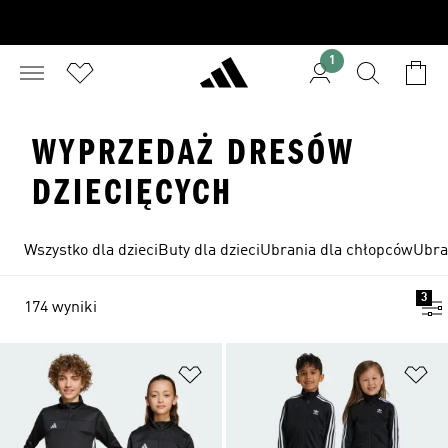
1
WYPRZEDAŻ DRESÓW
DZIECIĘCYCH
Wszystko dla dzieci
Buty dla dzieci
Ubrania dla chłopców
Ubra
3
174 wyniki
Dodaj do listy życzeń
Do