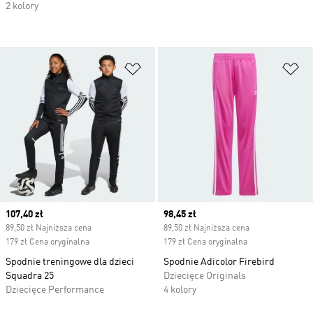
2 kolory
Dodaj do listy życzeń
Do
Current price
107,40 zł
Current price
98,45 zł
89,50 zł Najniższa cena
89,50 zł Najniższa cena
179 zł Cena oryginalna
179 zł Cena oryginalna
Spodnie treningowe dla dzieci
Spodnie Adicolor Firebird
Squadra 25
Dziecięce Originals
Dziecięce Performance
4 kolory