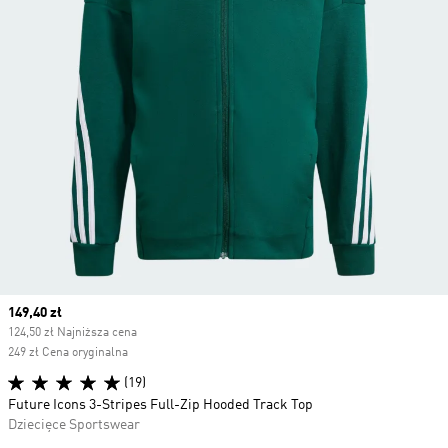
Current price
149,40 zł
124,50 zł Najniższa cena
249 zł Cena oryginalna
(19)
Future Icons 3-Stripes Full-Zip Hooded Track Top
Dziecięce Sportswear