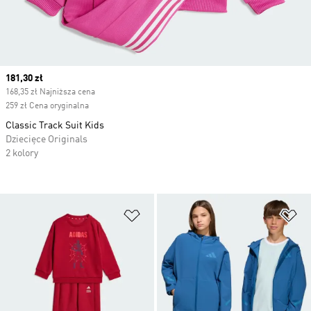
Current price
181,30 zł
168,35 zł Najniższa cena
259 zł Cena oryginalna
Classic Track Suit Kids
Dziecięce Originals
2 kolory
Dodaj do listy życzeń
Do