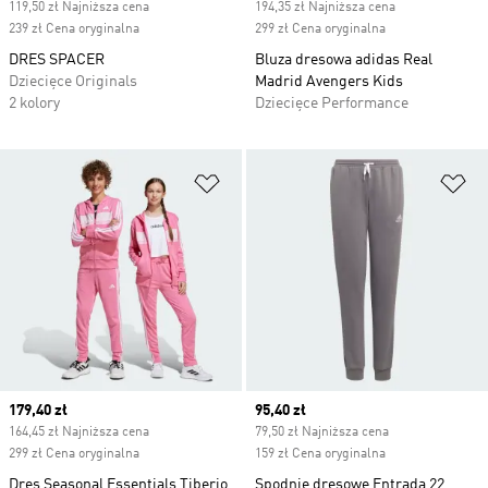
119,50 zł Najniższa cena
194,35 zł Najniższa cena
239 zł Cena oryginalna
299 zł Cena oryginalna
DRES SPACER
Bluza dresowa adidas Real
Dziecięce Originals
Madrid Avengers Kids
2 kolory
Dziecięce Performance
Dodaj do listy życzeń
Do
Current price
179,40 zł
Current price
95,40 zł
164,45 zł Najniższa cena
79,50 zł Najniższa cena
299 zł Cena oryginalna
159 zł Cena oryginalna
Dres Seasonal Essentials Tiberio
Spodnie dresowe Entrada 22