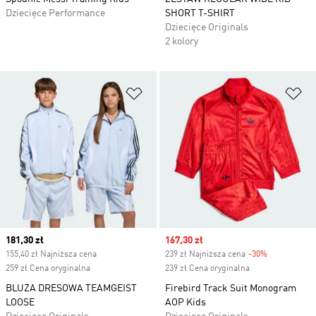
Dziecięce Performance
SHORT T-SHIRT
Dziecięce Originals
2 kolory
Dodaj do listy życzeń
Do
Current price
181,30 zł
Sale price
167,30 zł
155,40 zł Najniższa cena
239 zł Najniższa cena
-30%
Discount
259 zł Cena oryginalna
239 zł Cena oryginalna
BLUZA DRESOWA TEAMGEIST
Firebird Track Suit Monogram
LOOSE
AOP Kids