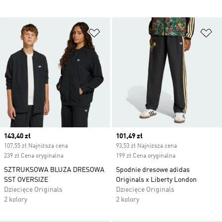
Dodaj do listy życzeń
Do
Current price
143,40 zł
Current price
101,49 zł
107,55 zł Najniższa cena
93,53 zł Najniższa cena
239 zł Cena oryginalna
199 zł Cena oryginalna
SZTRUKSOWA BLUZA DRESOWA
Spodnie dresowe adidas
SST OVERSIZE
Originals x Liberty London
Dziecięce Originals
Dziecięce Originals
2 kolory
2 kolory