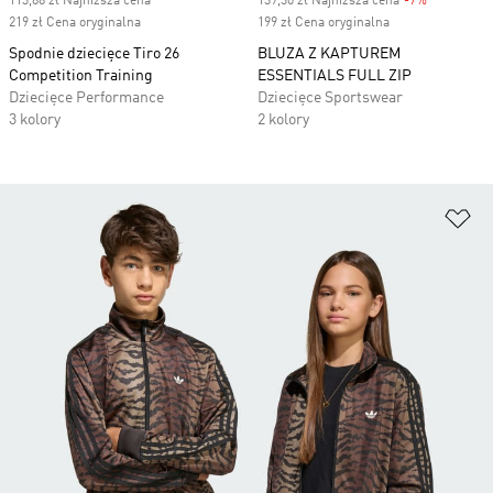
113,88 zł Najniższa cena
139,30 zł Najniższa cena
-7%
Discount
219 zł Cena oryginalna
199 zł Cena oryginalna
Spodnie dziecięce Tiro 26
BLUZA Z KAPTUREM
Competition Training
ESSENTIALS FULL ZIP
Dziecięce Performance
Dziecięce Sportswear
3 kolory
2 kolory
Do