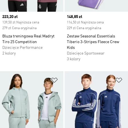
Current price
223,20 zł
Current price
148,85 zł
139,50 zł Najniższa cena
114,50 zł Najniższa cena
279 zł Cena oryginalna
229 zł Cena oryginalna
Bluza treningowa Real Madryt
Zestaw Seasonal Essentials
Tiro 25 Competition
Tiberio 3-Stripes Fleece Crew
Dziecięce Performance
Kids
2 kolory
Dziecięce Sportswear
3 kolory
Dodaj do listy życzeń
Do