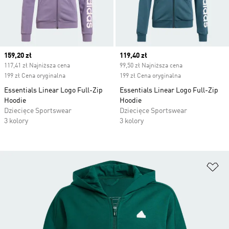
Current price
159,20 zł
Current price
119,40 zł
117,41 zł Najniższa cena
99,50 zł Najniższa cena
199 zł Cena oryginalna
199 zł Cena oryginalna
Essentials Linear Logo Full-Zip
Essentials Linear Logo Full-Zip
Hoodie
Hoodie
Dziecięce Sportswear
Dziecięce Sportswear
3 kolory
3 kolory
Do