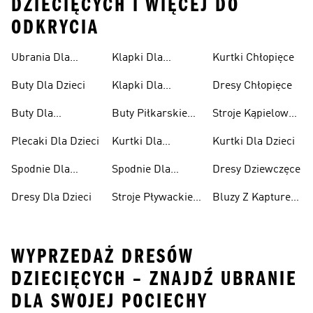
DZIECIĘCYCH I WIĘCEJ DO
ODKRYCIA
Ubrania Dla
Klapki Dla
Kurtki Chłopięce
Niemowląt
Dziewcząt
Buty Dla Dzieci
Klapki Dla
Dresy Chłopięce
Chłopców
Buty Dla
Buty Piłkarskie
Stroje Kąpielowe
Niemowląt
Dla Dzieci
Dla Dziewcząt
Plecaki Dla Dzieci
Kurtki Dla
Kurtki Dla Dzieci
Dziewcząt
Spodnie Dla
Spodnie Dla
Dresy Dziewczęce
Chłopców
Dziewcząt
Dresy Dla Dzieci
Stroje Pływackie
Bluzy Z Kapturem
Dla Dzieci
Dla Dziewcząt
WYPRZEDAŻ DRESÓW
DZIECIĘCYCH – ZNAJDŹ UBRANIE
DLA SWOJEJ POCIECHY