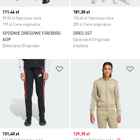
Current price
111,44 zł
Current price
181,30 zł
99,50 zł Najniższa cena
155,40 zł Najniższa cena
199 zł Cena oryginalna
259 zł Cena oryginalna
SPODNIE DRESOWE FIREBIRD
DRES SST
AOP
Dziecięce Originals
Dziecięce Originals
6 kolory
Dodaj do listy życzeń
Do
Current price
131,40 zł
Sale price
129,35 zł