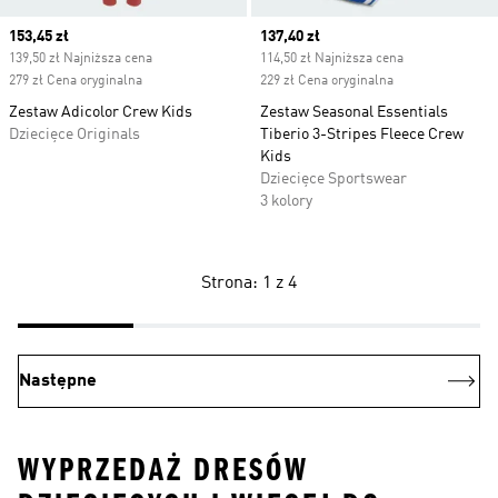
Current price
153,45 zł
Current price
137,40 zł
139,50 zł Najniższa cena
114,50 zł Najniższa cena
279 zł Cena oryginalna
229 zł Cena oryginalna
Zestaw Adicolor Crew Kids
Zestaw Seasonal Essentials
Dziecięce Originals
Tiberio 3-Stripes Fleece Crew
Kids
Dziecięce Sportswear
3 kolory
Strona: 1 z 4
Następne
WYPRZEDAŻ DRESÓW