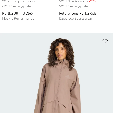
241,45 zł Najniższa cena
569 zł Najniższa cena
-20%
Discount
439 zł Cena oryginalna
569 zł Cena oryginalna
Kurtka Ultimate365
Future Icons Parka Kids
Męskie Performance
Dziecięce Sportswear
Do