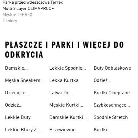
Parka przeciwdeszczowa Terrex
Multi 2 Layer CLIMAPROOF
Męskie TERREX
2 kolory
PŁASZCZE I PARKI I WIĘCEJ DO
ODKRYCIA
Damskie
Lekkie Spodnie
Buty Odblaskowe
Sneakersy
Sportowe
Męska Sneakersy
Lekka Kurtka
Odzież
Przewiewne
Przewiewne
Odblaskowa
Dziecięce
Latwa Do
Kurtki Ocieplane
Sneakersy
Spakowania
Odzież
Męskie Kurtki
Szybkoschnące
Przewiewne
Kurtki
Przeciwdeszczowa
Wodoodporne
Koszulki
Lekkie Buty
Damskie Kurtki
Spodnie Stretch
Wodoodporne
Lekkie Bluzy Z
Przewiewne
Kurtki
Kapturem
Skarpetki
Nieprzemakalny