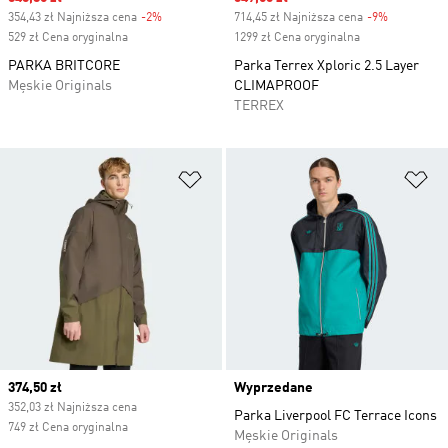
354,43 zł Najniższa cena
-2%
Discount
714,45 zł Najniższa cena
-9%
Discount
529 zł Cena oryginalna
1299 zł Cena oryginalna
PARKA BRITCORE
Parka Terrex Xploric 2.5 Layer
Męskie Originals
CLIMAPROOF
TERREX
Dodaj do listy życzeń
Do
Current price
374,50 zł
Wyprzedane
352,03 zł Najniższa cena
Parka Liverpool FC Terrace Icons
749 zł Cena oryginalna
Męskie Originals