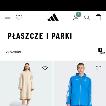
1
PŁASZCZE I PARKI
1
29 wyniki
Dodaj do listy życzeń
Do