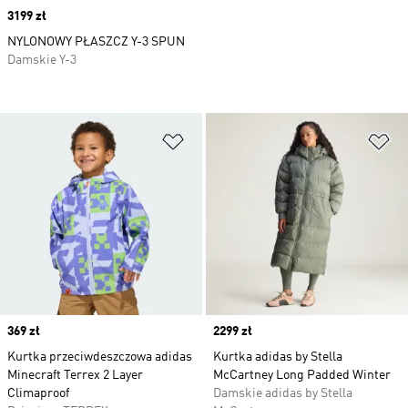
Price
3199 zł
NYLONOWY PŁASZCZ Y-3 SPUN
Damskie Y-3
Dodaj do listy życzeń
Do
Price
369 zł
Price
2299 zł
Kurtka przeciwdeszczowa adidas
Kurtka adidas by Stella
Minecraft Terrex 2 Layer
McCartney Long Padded Winter
Climaproof
Damskie adidas by Stella