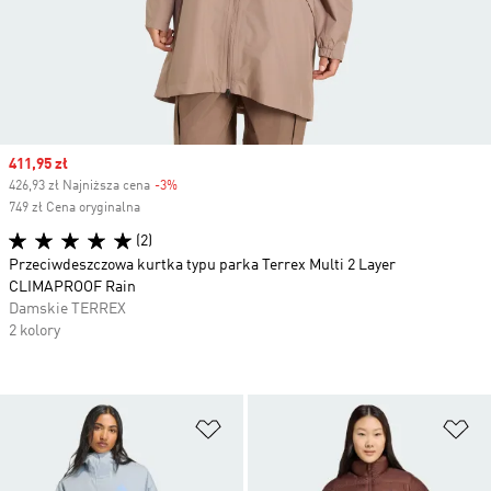
Sale price
411,95 zł
426,93 zł Najniższa cena
-3%
Discount
749 zł Cena oryginalna
(2)
Przeciwdeszczowa kurtka typu parka Terrex Multi 2 Layer
CLIMAPROOF Rain
Damskie TERREX
2 kolory
Dodaj do listy życzeń
Do