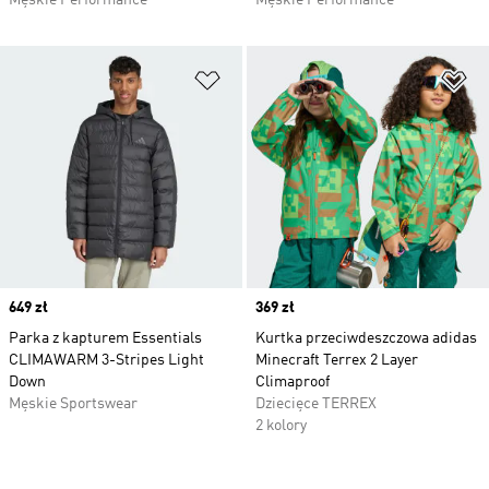
Męskie Performance
Męskie Performance
Dodaj do listy życzeń
Do
Price
649 zł
Price
369 zł
Parka z kapturem Essentials
Kurtka przeciwdeszczowa adidas
CLIMAWARM 3-Stripes Light
Minecraft Terrex 2 Layer
Down
Climaproof
Męskie Sportswear
Dziecięce TERREX
2 kolory