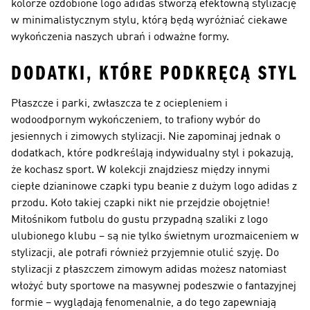
kolorze ozdobione logo adidas stworzą efektowną stylizację
w minimalistycznym stylu, którą będą wyróżniać ciekawe
wykończenia naszych ubrań i odważne formy.
DODATKI, KTÓRE PODKRĘCĄ STYL
Płaszcze i parki, zwłaszcza te z ociepleniem i
wodoodpornym wykończeniem, to trafiony wybór do
jesiennych i zimowych stylizacji. Nie zapominaj jednak o
dodatkach, które podkreślają indywidualny styl i pokazują,
że kochasz sport. W kolekcji znajdziesz między innymi
ciepłe dzianinowe czapki typu beanie z dużym logo adidas z
przodu. Koło takiej czapki nikt nie przejdzie obojętnie!
Miłośnikom futbolu do gustu przypadną szaliki z logo
ulubionego klubu – są nie tylko świetnym urozmaiceniem w
stylizacji, ale potrafi również przyjemnie otulić szyję. Do
stylizacji z płaszczem zimowym adidas możesz natomiast
włożyć buty sportowe na masywnej podeszwie o fantazyjnej
formie – wyglądają fenomenalnie, a do tego zapewniają