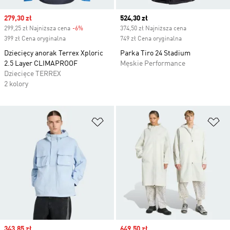
Sale price
279,30 zł
Current price
524,30 zł
299,25 zł Najniższa cena
-6%
Discount
374,50 zł Najniższa cena
399 zł Cena oryginalna
749 zł Cena oryginalna
Dziecięcy anorak Terrex Xploric
Parka Tiro 24 Stadium
2.5 Layer CLIMAPROOF
Męskie Performance
Dziecięce TERREX
2 kolory
Dodaj do listy życzeń
Do
Sale price
343,85 zł
Sale price
649,50 zł