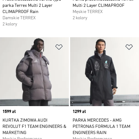
parka Terrex Multi 2 Layer
Multi 2 Layer CLIMAPROOF
CLIMAPROOF Rain
Męskie TERREX
Damskie TERREX
2 kolory
2 kolory
Dodaj do listy życzeń
Do
Price
1599 zł
Price
1299 zł
KURTKA ZIMOWA AUDI
PARKA MERCEDES - AMG
REVOLUT F1 TEAM ENGINEERS &
PETRONAS FORMULA 1 TEAM
MARKETING
ENGINEERS RAIN