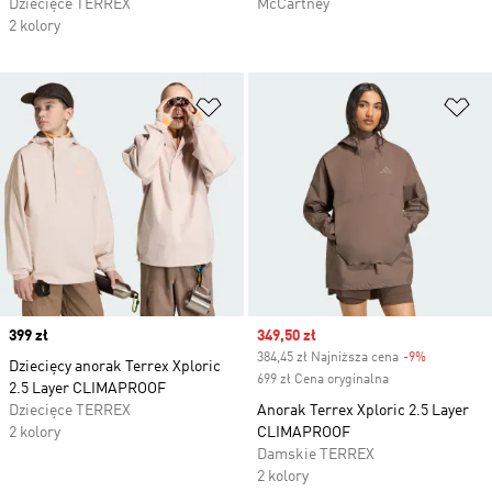
Dziecięce TERREX
McCartney
2 kolory
Dodaj do listy życzeń
Do
Price
399 zł
Sale price
349,50 zł
384,45 zł Najniższa cena
-9%
Discount
Dziecięcy anorak Terrex Xploric
699 zł Cena oryginalna
2.5 Layer CLIMAPROOF
Dziecięce TERREX
Anorak Terrex Xploric 2.5 Layer
2 kolory
CLIMAPROOF
Damskie TERREX
2 kolory