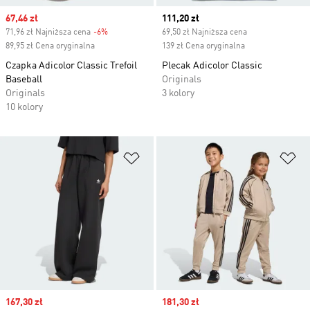
Sale price
67,46 zł
Current price
111,20 zł
71,96 zł Najniższa cena
-6%
Discount
69,50 zł Najniższa cena
89,95 zł Cena oryginalna
139 zł Cena oryginalna
Czapka Adicolor Classic Trefoil
Plecak Adicolor Classic
Baseball
Originals
Originals
3 kolory
10 kolory
Dodaj do listy życzeń
Do
Sale price
167,30 zł
Sale price
181,30 zł