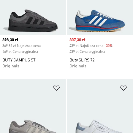
Current price
398,30 zł
Sale price
307,30 zł
369,85 zł Najniższa cena
439 zł Najniższa cena
-30%
Discount
569 zł Cena oryginalna
439 zł Cena oryginalna
BUTY CAMPUS ST
Buty SL RS 72
Originals
Originals
Dodaj do listy życzeń
Do