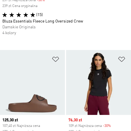
239 zł Najniższa cena
-30%
Discount
239 zł Cena oryginalna
(15)
Bluza Essentials Fleece Long Oversized Crew
Damskie Originals
4 kolory
Dodaj do listy życzeń
Do
Current price
125,30 zł
Sale price
76,30 zł
107,40 zł Najniższa cena
109 zł Najniższa cena
-30%
Discount