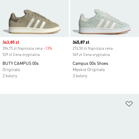
Sale price
343,85 zł
Current price
345,87 zł
396,75 zł Najniższa cena
-13%
Discount
274,50 zł Najniższa cena
529 zł Cena oryginalna
549 zł Cena oryginalna
BUTY CAMPUS 00s
Campus 00s Shoes
Originals
Męskie Originals
2 kolory
3 kolory
Do