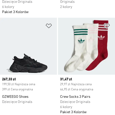
Dziecięce Originals
Originals
6 kolory
2 kolory
Pakiet 3 Kolorów
Dodaj do listy życzeń
Do
Current price
267,33 zł
Current price
31,47 zł
199,50 zł Najniższa cena
29,97 zł Najniższa cena
399 zł Cena oryginalna
44,95 zł Cena oryginalna
OZWEEGO Shoes
Crew Socks 3 Pairs
Dziecięce Originals
Dziecięce Originals
6 kolory
Pakiet 3 Kolorów