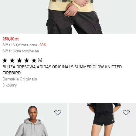
Sale price
258,30 zł
369 zł Najniższa cena
-30%
Discount
369 zł Cena oryginalna
(4)
BLUZA DRESOWA ADIDAS ORIGINALS SUMMER GLOW KNITTED
FIREBIRD
Damskie Originals
3 kolory
Dodaj do listy życzeń
Do