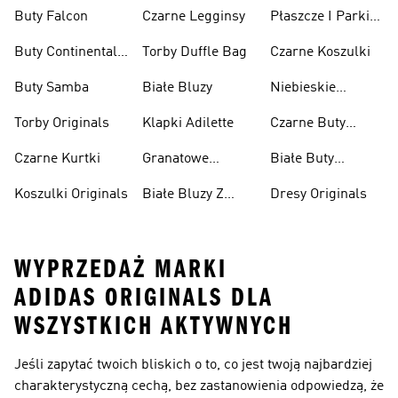
Buty Falcon
Czarne Legginsy
Płaszcze I Parki
Originals
Buty Continental
Torby Duffle Bag
Czarne Koszulki
80
Buty Samba
Białe Bluzy
Niebieskie
Koszulki Polo
Torby Originals
Klapki Adilette
Czarne Buty
Superstar
Czarne Kurtki
Granatowe
Białe Buty
Płaszcze
Superstar
Koszulki Originals
Białe Bluzy Z
Dresy Originals
Kapturem
WYPRZEDAŻ MARKI
ADIDAS ORIGINALS DLA
WSZYSTKICH AKTYWNYCH
Jeśli zapytać twoich bliskich o to, co jest twoją najbardziej
charakterystyczną cechą, bez zastanowienia odpowiedzą, że