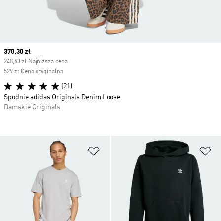
Current price
370,30 zł
248,63 zł Najniższa cena
529 zł Cena oryginalna
(21)
Spodnie adidas Originals Denim Loose
Damskie Originals
Dodaj do listy życzeń
Do