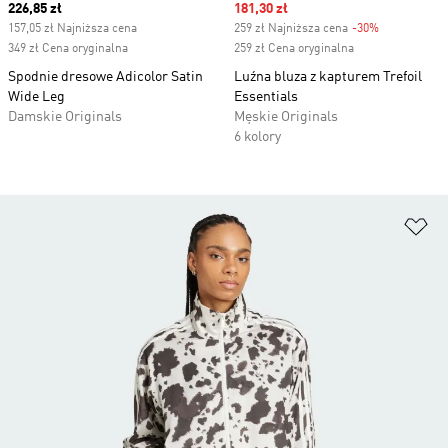
Current price
226,85 zł
Sale price
181,30 zł
157,05 zł Najniższa cena
259 zł Najniższa cena
-30%
Discount
349 zł Cena oryginalna
259 zł Cena oryginalna
Spodnie dresowe Adicolor Satin
Luźna bluza z kapturem Trefoil
Wide Leg
Essentials
Damskie Originals
Męskie Originals
6 kolory
Do