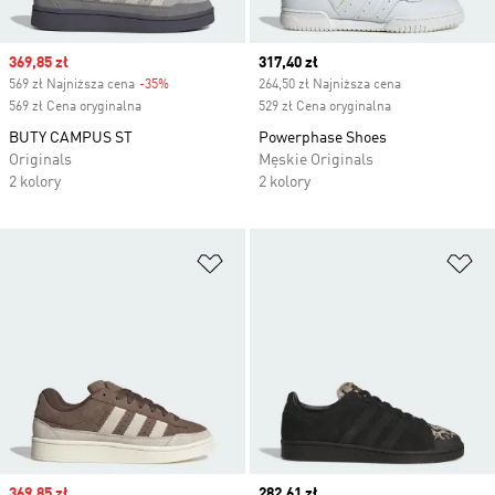
Sale price
369,85 zł
Current price
317,40 zł
569 zł Najniższa cena
-35%
Discount
264,50 zł Najniższa cena
569 zł Cena oryginalna
529 zł Cena oryginalna
BUTY CAMPUS ST
Powerphase Shoes
Originals
Męskie Originals
2 kolory
2 kolory
Dodaj do listy życzeń
Do
Sale price
369,85 zł
Current price
282,61 zł