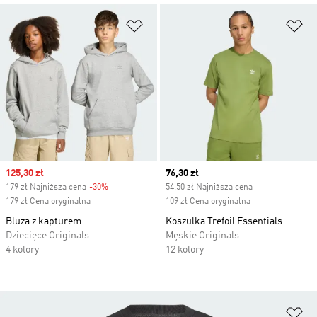
Dodaj do listy życzeń
Do
Sale price
125,30 zł
Current price
76,30 zł
179 zł Najniższa cena
-30%
Discount
54,50 zł Najniższa cena
179 zł Cena oryginalna
109 zł Cena oryginalna
Bluza z kapturem
Koszulka Trefoil Essentials
Dziecięce Originals
Męskie Originals
4 kolory
12 kolory
Do