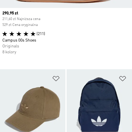
Current price
290,95 zł
211,60 zł Najniższa cena
529 zł Cena oryginalna
(211)
Campus 00s Shoes
Originals
8 kolory
Dodaj do listy życzeń
Do