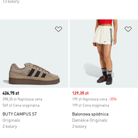
13 kolory
Dodaj do listy życzeń
Do
Current price
426,75 zł
Sale price
129,35 zł
398,30 zł Najniższa cena
199 zł Najniższa cena
-35%
Discount
569 zł Cena oryginalna
199 zł Cena oryginalna
BUTY CAMPUS ST
Balonowa spódnica
Originals
Damskie Originals
2 kolory
3 kolory