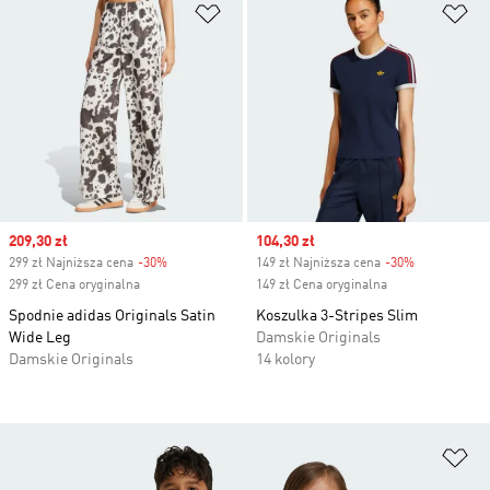
Dodaj do listy życzeń
Do
Sale price
209,30 zł
Sale price
104,30 zł
299 zł Najniższa cena
-30%
Discount
149 zł Najniższa cena
-30%
Discount
299 zł Cena oryginalna
149 zł Cena oryginalna
Spodnie adidas Originals Satin
Koszulka 3-Stripes Slim
Wide Leg
Damskie Originals
Damskie Originals
14 kolory
Do