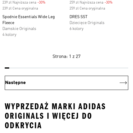
239 zł Najniższa cena
-30%
Discount
259 zł Najniższa cena
-30%
Discount
239 zł Cena oryginalna
259 zł Cena oryginalna
Spodnie Essentials Wide Leg
DRES SST
Fleece
Dziecięce Originals
Damskie Originals
6 kolory
4 kolory
Strona: 1 z 27
Następne
WYPRZEDAŻ MARKI ADIDAS
ORIGINALS I WIĘCEJ DO
ODKRYCIA