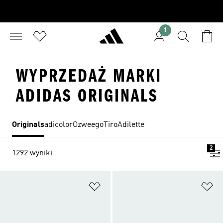
1
WYPRZEDAŻ MARKI
ADIDAS ORIGINALS
Originals
adicolor
Ozweego
Tiro
Adilette
2
1292 wyniki
Dodaj do listy życzeń
Do