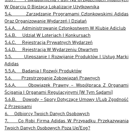
5.3.F.
Powiadomienia Push Na Urządzeniach Mobilnych
W Oparciu O Bieżącą Lokalizację Użytkownika
5.4.
Zarządzanie Programami Członkowskimi Adidas
Oraz Organizowanie Wydarzeń I Działań
5.4.A.
Administrowanie Członkostwem W Klubie Adiclub
5.4.B.
Udział W Loteriach I Konkursach
5.4.C.
Rejestracja Prywatnych Wydarzeń
5.4.D.
Rejestracja W Wydarzeniu Otwartym
5.5.
Ulepszanie I Rozwijanie Produktów I Usług Marki
Adidas
5.5.A.
Badania I Rozwój Produktów
5.6.
Przestrzeganie Zobowiązań Prawnych
5.6.A.
Obowiązek Prawny – Współpraca Z Organami
Ścigania I Organami Regulacyjnymi (W Tym Sądami)
5.6.B.
Dowody – Spory Dotyczące Umowy I/Lub Zgodność
Z Przepisami
6.
Odbiorcy Twoich Danych Osobowych
7.
Co Robi Firma Adidas W Przypadku Przekazywania
Twoich Danych Osobowych Poza Ue/Eog?