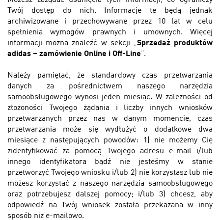
Możesz zażądać usunięcia tych informacji, co ograniczy
Twój dostęp do nich. Informacje te będą jednak
archiwizowane i przechowywane przez 10 lat w celu
spełnienia wymogów prawnych i umownych. Więcej
informacji można znaleźć w sekcji „
Sprzedaż produktów
adidas – zamówienie Online i Off-Line
”.
Należy pamiętać, że standardowy czas przetwarzania
danych za pośrednictwem naszego narzędzia
samoobsługowego wynosi jeden miesiąc. W zależności od
złożoności Twojego żądania i liczby innych wniosków
przetwarzanych przez nas w danym momencie, czas
przetwarzania może się wydłużyć o dodatkowe dwa
miesiące z następujących powodów: 1) nie możemy Cię
zidentyfikować za pomocą Twojego adresu e-mail i/lub
innego identyfikatora bądź nie jesteśmy w stanie
przetworzyć Twojego wniosku i/lub 2) nie korzystasz lub nie
możesz korzystać z naszego narzędzia samoobsługowego
oraz potrzebujesz dalszej pomocy; i/lub 3) chcesz, aby
odpowiedź na Twój wniosek została przekazana w inny
sposób niż e-mailowo.