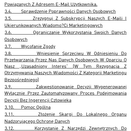
Powiązanych Z Adresem E-Mail Użytkownika.
3.4.
Sprawdzenie Poprawności Danych Osobowych
3.5.
Zrezygnuj Z Subskrypcji Naszych E-Maili I
Ukierunkowanych Wiadomo?Ci Marketingowych
3.6.
Ograniczanie Wykorzystania Swoich Danych
Osobowych
3.7.
Wycofanie Zgody
3.8.
Wniesienie Sprzeciwu W Odniesieniu Do
Przetwarzania Przez Nas Danych Osobowych W Oparciu O
Nasz „Uzasadniony Interes” (W Tym Rezygnacja Z
Otrzymywania Naszych Wiadomości Z Kategorii Marketingu
Bezpośredniego)
3.9.
Zakwestionowanie Decyzji Wygenerowanej
Wyłącznie Przez Zautomatyzowany Proces Podejmowania
Decyzji Bez Ingerencji Człowieka
3.10.
Pomoc Ogólna
3.11.
Złożenie Skargi Do Lokalnego Organu
Nadzorującego Ochronę Danych
3.12.
Korzystanie Z Narzędzi Zewnętrznych Do