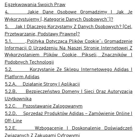
Egzekwowania Swoich Praw
4.
Jakie Dane Osobowe Gromadzimy I Jak Je
Wykorzystujemy („Kategorie Danych Osobowych”)?
5.
Jak I Dlaczego Korzystamy Z Danych Osobowych? (Cel,
Przetwarzanie, Podstawy Prawne)?
5.1.
„Polityka Dotycząca Plików Cookie”: Gromadzenie
Informacji O Urządzeniu Na Naszej Stronie Internetowej Z
Wykorzystaniem Plików Cookie, Pikseli, Znaczników I
Podobnych Technologii
5.2.
Korzystanie Ze Sklepu Internetowego Adidas I
Platform Adidas
5.2.A.
Działanie Strony I Aplikacji
5.2.B.
Bezpieczeństwo Domeny I Sieci Oraz Autoryzacja
Użytkownika
5.2.C.
Pozostawanie Zalogowanym
5.2.D.
Sprzedaż Produktów Adidas – Zamówienie Online I
Off-Line
5.2.E.
Wzbogacenie I Doskonalenie Doświadczeń
Związanych Z Zakupami Cyfrowymi