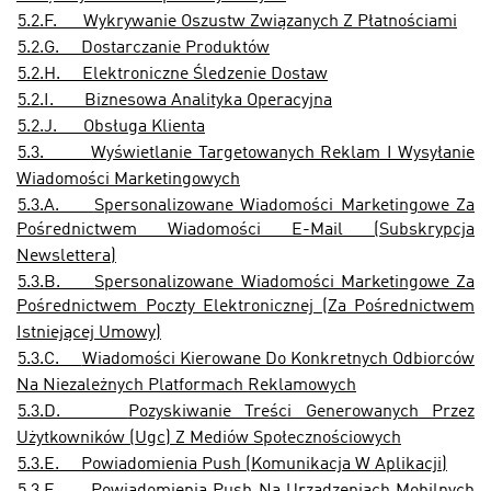
5.2.F.
Wykrywanie Oszustw Związanych Z Płatnościami
5.2.G.
Dostarczanie Produktów
5.2.H.
Elektroniczne Śledzenie Dostaw
5.2.I.
Biznesowa Analityka Operacyjna
5.2.J.
Obsługa Klienta
5.3.
Wyświetlanie Targetowanych Reklam I Wysyłanie
Wiadomości Marketingowych
5.3.A.
Spersonalizowane Wiadomości Marketingowe Za
Pośrednictwem Wiadomości E-Mail (Subskrypcja
Newslettera)
5.3.B.
Spersonalizowane Wiadomości Marketingowe Za
Pośrednictwem Poczty Elektronicznej (Za Pośrednictwem
Istniejącej Umowy)
5.3.C.
Wiadomości Kierowane Do Konkretnych Odbiorców
Na Niezależnych Platformach Reklamowych
5.3.D.
Pozyskiwanie Treści Generowanych Przez
Użytkowników (Ugc) Z Mediów Społecznościowych
5.3.E.
Powiadomienia Push (Komunikacja W Aplikacji)