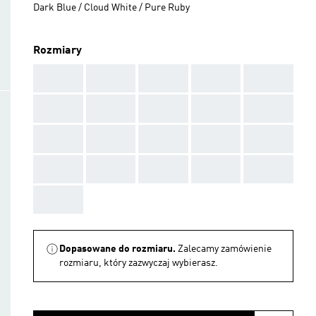
Dark Blue / Cloud White / Pure Ruby
Rozmiary
AAA
AAA
AAA
AAA
AAA
AAA
AAA
AAA
AAA
AAA
AAA
AAA
AAA
AAA
AAA
AAA
AAA
AAA
AAA
AAA
AAA
Dopasowane do rozmiaru.
Zalecamy zamówienie
rozmiaru, który zazwyczaj wybierasz.