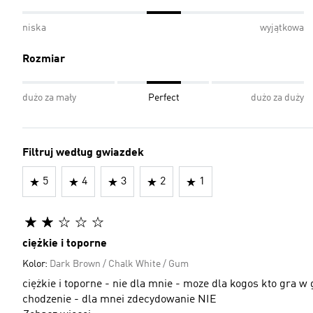
niska
wyjątkowa
Rozmiar
dużo za mały
Perfect
dużo za duży
Filtruj według gwiazdek
5
4
3
2
1
ciężkie i toporne
Kolor:
Dark Brown / Chalk White / Gum
ciężkie i toporne - nie dla mnie - moze dla kogos kto gra w 
chodzenie - dla mnei zdecydowanie NIE