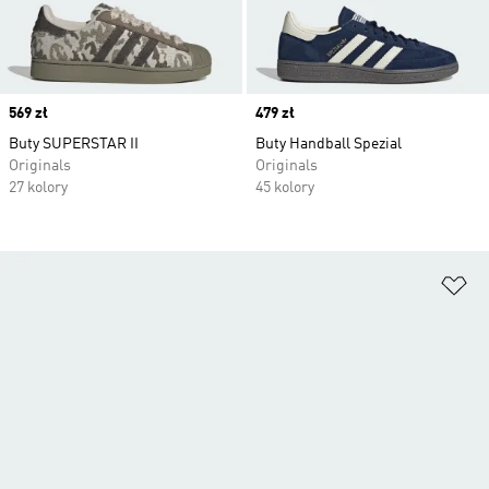
Price
569 zł
Price
479 zł
Buty SUPERSTAR II
Buty Handball Spezial
Originals
Originals
27 kolory
45 kolory
Do