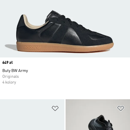
Price
649 zł
Buty BW Army
Originals
4 kolory
Dodaj do listy życzeń
Do