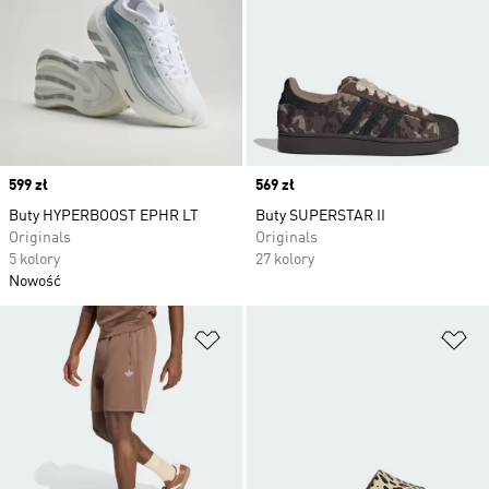
Price
599 zł
Price
569 zł
Buty HYPERBOOST EPHR LT
Buty SUPERSTAR II
Originals
Originals
5 kolory
27 kolory
Nowość
Dodaj do listy życzeń
Do