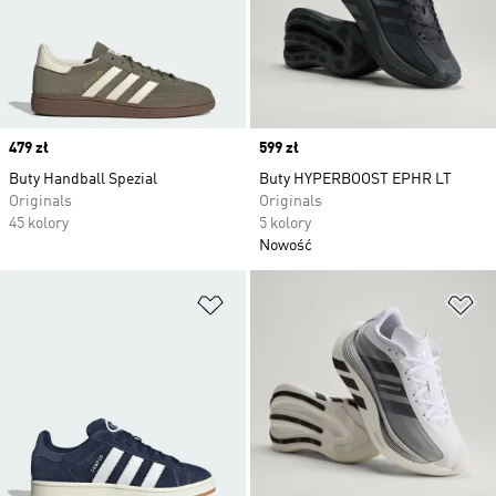
Price
479 zł
Price
599 zł
Buty Handball Spezial
Buty HYPERBOOST EPHR LT
Originals
Originals
45 kolory
5 kolory
Nowość
Dodaj do listy życzeń
Do