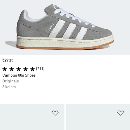
Price
529 zł
(211)
Campus 00s Shoes
Originals
8 kolory
Dodaj do listy życzeń
Do