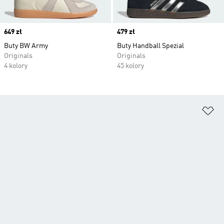
Price
649 zł
Price
479 zł
Buty BW Army
Buty Handball Spezial
Originals
Originals
4 kolory
45 kolory
Do