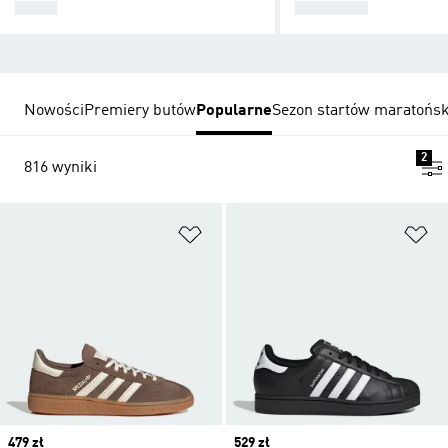
BUTY
UBRANIA
Nowości
Premiery butów
Popularne
Sezon startów maratońs
2
816 wyniki
Dodaj do listy życzeń
Do
Price
479 zł
Price
529 zł