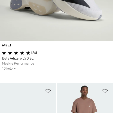
Price
649 zł
(24)
Buty Adizero EVO SL
Męskie Performance
10 kolory
Dodaj do listy życzeń
Do