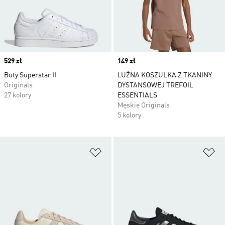
Price
529 zł
Price
149 zł
Buty Superstar II
LUŹNA KOSZULKA Z TKANINY
Originals
DYSTANSOWEJ TREFOIL
27 kolory
ESSENTIALS
Męskie Originals
5 kolory
Dodaj do listy życzeń
Do