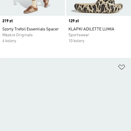
Price
219 zł
Price
129 zł
Szorty Trefoil Essentials Spacer
KLAPKI ADILETTE LUMIA
Męskie Originals
Sportswear
4 kolory
10 kolory
Do