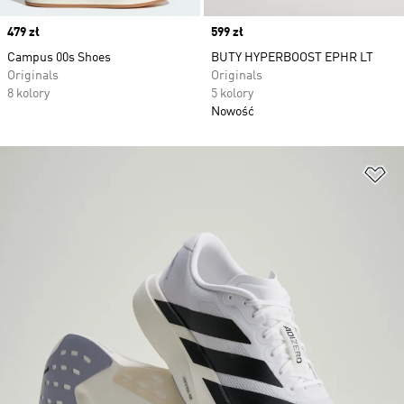
Price
479 zł
Price
599 zł
Campus 00s Shoes
BUTY HYPERBOOST EPHR LT
Originals
Originals
8 kolory
5 kolory
Nowość
Do