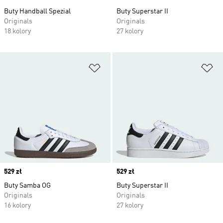
Buty Handball Spezial
Buty Superstar II
Originals
Originals
18 kolory
27 kolory
Dodaj do listy życzeń
Do
Price
529 zł
Price
529 zł
Buty Samba OG
Buty Superstar II
Originals
Originals
16 kolory
27 kolory