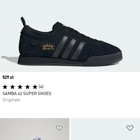
Price
529 zł
(4)
SAMBA 62 SUPER SHOES
Originals
Dodaj do listy życzeń
Do