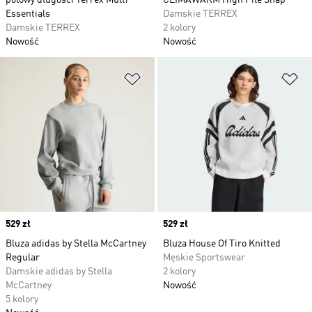
połowy długości Terrex Multi
CLIMAWARM High Pile Snap
Essentials
Damskie TERREX
Damskie TERREX
2 kolory
Nowość
Nowość
Dodaj do listy życzeń
Do
Price
529 zł
Price
529 zł
Bluza adidas by Stella McCartney
Bluza House Of Tiro Knitted
Regular
Męskie Sportswear
Damskie adidas by Stella
2 kolory
McCartney
Nowość
5 kolory