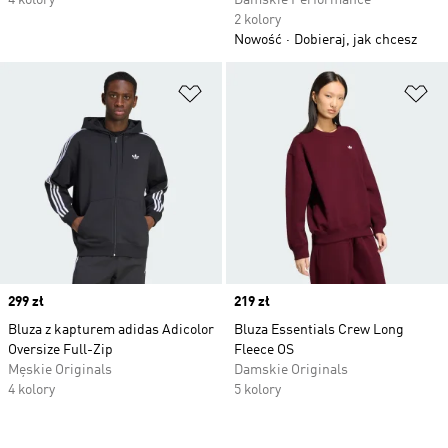
4 kolory
Damskie Performance
2 kolory
Nowość
Dobieraj, jak chcesz
Dodaj do listy życzeń
Do
Price
299 zł
Price
219 zł
Bluza z kapturem adidas Adicolor
Bluza Essentials Crew Long
Oversize Full-Zip
Fleece OS
Męskie Originals
Damskie Originals
4 kolory
5 kolory