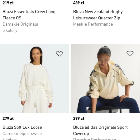
Price
219 zł
Price
439 zł
Bluza Essentials Crew Long
Bluza New Zealand Rugby
Fleece OS
Leisurewear Quarter Zip
Damskie Originals
Męskie Performance
5 kolory
Dodaj do listy życzeń
Do
Price
279 zł
Price
299 zł
Bluza Soft Lux Loose
Bluza adidas Originals Sport
Damskie Sportswear
Coverup