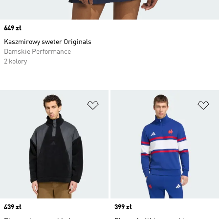
Price
649 zł
Kaszmirowy sweter Originals
Damskie Performance
2 kolory
Dodaj do listy życzeń
Do
Price
439 zł
Price
399 zł