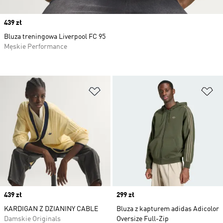
Price
439 zł
Bluza treningowa Liverpool FC 95
Męskie Performance
Dodaj do listy życzeń
Do
Price
439 zł
Price
299 zł
KARDIGAN Z DZIANINY CABLE
Bluza z kapturem adidas Adicolor
Damskie Originals
Oversize Full-Zip