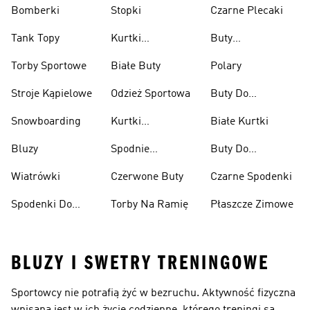
Bomberki
Stopki
Czarne Plecaki
Tank Topy
Kurtki
Buty
Przeciwdeszczowe
Wspinaczkowe
Torby Sportowe
Białe Buty
Polary
Stroje Kąpielowe
Odzież Sportowa
Buty Do
Podnoszenia
Snowboarding
Kurtki
Białe Kurtki
Ciężarów
Narciarskie
Bluzy
Spodnie
Buty Do
Narciarskie
Koszykówki
Wiatrówki
Czerwone Buty
Czarne Spodenki
Spodenki Do
Torby Na Ramię
Płaszcze Zimowe
Kolan
BLUZY I SWETRY TRENINGOWE
Sportowcy nie potrafią żyć w bezruchu. Aktywność fizyczna