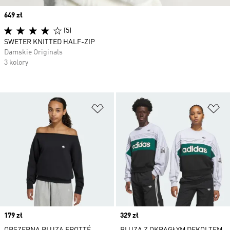
Price
649 zł
(5)
SWETER KNITTED HALF-ZIP
Damskie Originals
3 kolory
Dodaj do listy życzeń
Do
Price
179 zł
Price
329 zł