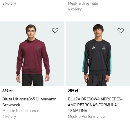
2 kolory
Męskie Originals
4 kolory
Dodaj do listy życzeń
Do
Price
369 zł
Price
259 zł
Bluza Ultimate365 Climawarm
BLUZA DRESOWA MERCEDES-
Crewneck
AMG PETRONAS FORMULA 1
Męskie Performance
TEAM DNA
4 kolory
Męskie Performance