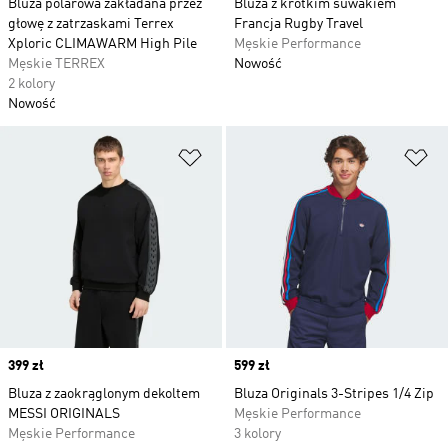
Bluza polarowa zakładana przez
Bluza z krótkim suwakiem
głowę z zatrzaskami Terrex
Francja Rugby Travel
Xploric CLIMAWARM High Pile
Męskie Performance
Męskie TERREX
Nowość
2 kolory
Nowość
Dodaj do listy życzeń
Do
Price
399 zł
Price
599 zł
Bluza z zaokrąglonym dekoltem
Bluza Originals 3-Stripes 1/4 Zip
MESSI ORIGINALS
Męskie Performance
Męskie Performance
3 kolory