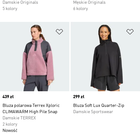
Damskie Originals
Męskie Originals
5 kolory
6 kolory
Dodaj do listy życzeń
Do
Price
439 zł
Price
299 zł
Bluza polarowa Terrex Xploric
Bluza Soft Lux Quarter-Zip
CLIMAWARM High Pile Snap
Damskie Sportswear
Damskie TERREX
2 kolory
Nowość