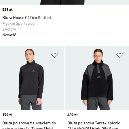
Price
529 zł
Bluza House Of Tiro Knitted
Męskie Sportswear
2 kolory
Nowość
Dodaj do listy życzeń
Do
Price
179 zł
Price
439 zł
Bluza polarowa z suwakiem do
Bluza polarowa Terrex Xploric