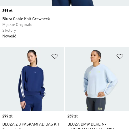
Price
399 zł
Bluza Cable Knit Crewneck
Męskie Originals
2 kolory
Nowość
Dodaj do listy życzeń
Do
Price
279 zł
Price
259 zł
BLUZA Z 3 PASKAMI ADIDAS KIT
BLUZA BMW BERLIN-