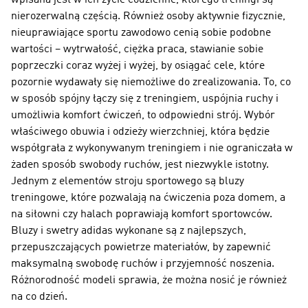
wpisana jest w ich życie codzienne, którego treningi są
nierozerwalną częścią. Również osoby aktywnie fizycznie,
nieuprawiające sportu zawodowo cenią sobie podobne
wartości – wytrwałość, ciężka praca, stawianie sobie
poprzeczki coraz wyżej i wyżej, by osiągać cele, które
pozornie wydawały się niemożliwe do zrealizowania. To, co
w sposób spójny łączy się z treningiem, uspójnia ruchy i
umożliwia komfort ćwiczeń, to odpowiedni strój. Wybór
właściwego obuwia i odzieży wierzchniej, która będzie
współgrała z wykonywanym treningiem i nie ograniczała w
żaden sposób swobody ruchów, jest niezwykle istotny.
Jednym z elementów stroju sportowego są bluzy
treningowe, które pozwalają na ćwiczenia poza domem, a
na siłowni czy halach poprawiają komfort sportowców.
Bluzy i swetry adidas wykonane są z najlepszych,
przepuszczających powietrze materiałów, by zapewnić
maksymalną swobodę ruchów i przyjemność noszenia.
Różnorodność modeli sprawia, że można nosić je również
na co dzień.