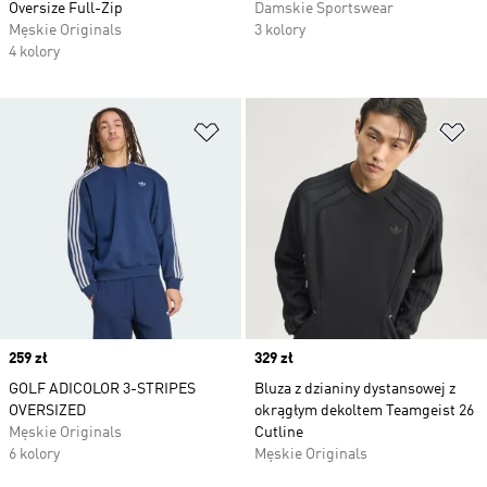
Oversize Full-Zip
Damskie Sportswear
Męskie Originals
3 kolory
4 kolory
Dodaj do listy życzeń
Do
Price
259 zł
Price
329 zł
GOLF ADICOLOR 3-STRIPES
Bluza z dzianiny dystansowej z
OVERSIZED
okrągłym dekoltem Teamgeist 26
Męskie Originals
Cutline
6 kolory
Męskie Originals