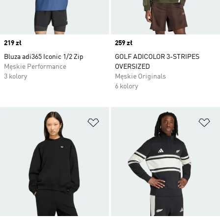
Price
219 zł
Price
259 zł
Bluza adi365 Iconic 1/2 Zip
GOLF ADICOLOR 3-STRIPES
Męskie Performance
OVERSIZED
3 kolory
Męskie Originals
6 kolory
Dodaj do listy życzeń
Do