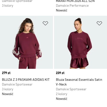
Damskie Sportswear
MARATHON 2026 ALL SZN
3 kolory
Damskie Performance
Nowość
Dodaj do listy życzeń
Do
Price
279 zł
Price
239 zł
BLUZA Z 3 PASKAMI ADIDAS KIT
Bluza Seasonal Essentials Satin
Damskie Sportswear
V-Neck
3 kolory
Damskie Sportswear
Nowość
2 kolory
Nowość