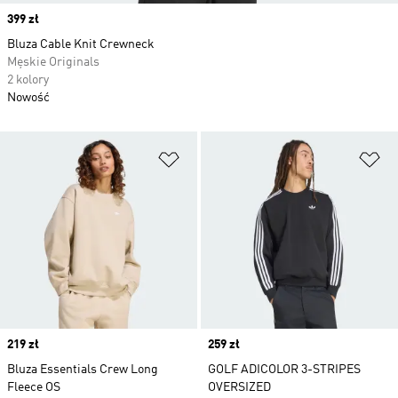
Price
399 zł
Bluza Cable Knit Crewneck
Męskie Originals
2 kolory
Nowość
Dodaj do listy życzeń
Do
Price
219 zł
Price
259 zł
Bluza Essentials Crew Long
GOLF ADICOLOR 3-STRIPES
Fleece OS
OVERSIZED