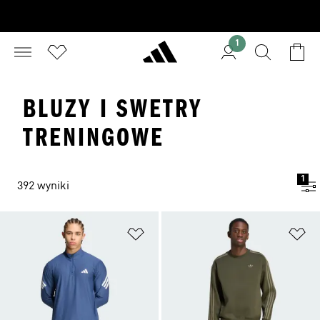
1
BLUZY I SWETRY
TRENINGOWE
1
392 wyniki
Dodaj do listy życzeń
Do