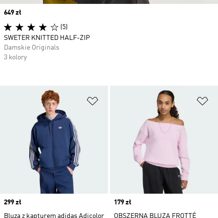
Price
649 zł
(5)
SWETER KNITTED HALF-ZIP
Damskie Originals
3 kolory
Dodaj do listy życzeń
Do
Price
299 zł
Price
179 zł
Bluza z kapturem adidas Adicolor
OBSZERNA BLUZA FROTTÉ