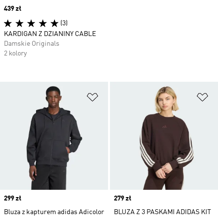
Price
439 zł
(3)
KARDIGAN Z DZIANINY CABLE
Damskie Originals
2 kolory
Dodaj do listy życzeń
Do
Price
299 zł
Price
279 zł
Bluza z kapturem adidas Adicolor
BLUZA Z 3 PASKAMI ADIDAS KIT