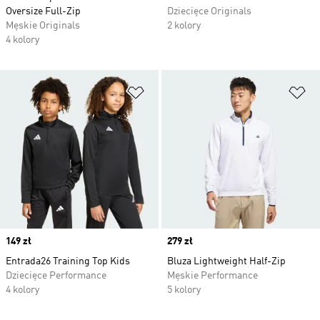
Oversize Full-Zip
Dziecięce Originals
Męskie Originals
2 kolory
4 kolory
Dodaj do listy życzeń
Do
Price
149 zł
Price
279 zł
Entrada26 Training Top Kids
Bluza Lightweight Half-Zip
Dziecięce Performance
Męskie Performance
4 kolory
5 kolory