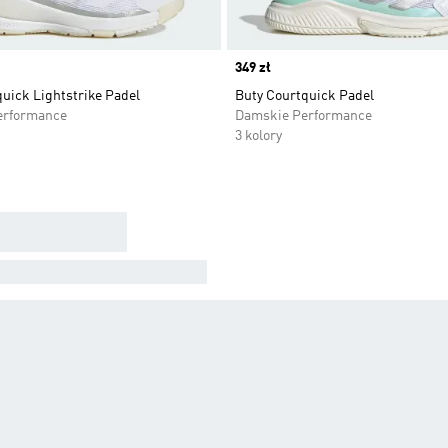
Price
349 zł
uick Lightstrike Padel
Buty Courtquick Padel
erformance
Damskie Performance
3 kolory