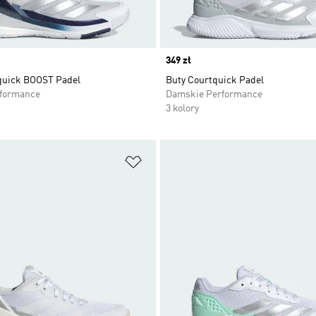
Price
349 zł
quick BOOST Padel
Buty Courtquick Padel
rformance
Damskie Performance
3 kolory
 życzeń
Dodaj do listy życzeń