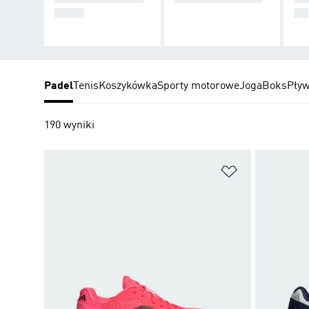
ADLA
LA
Padel
Tenis
Koszykówka
Sporty motorowe
Joga
Boks
Pływ
190 wyniki
Dodaj do listy