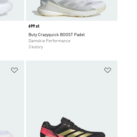
Price
699 zł
Buty Crazyquick BOOST Padel
Damskie Performance
3 kolory
Dodaj do listy życzeń
Dodaj do li