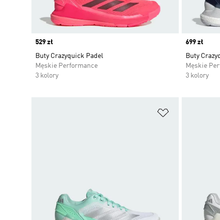
Price
529 zł
Price
699 zł
Buty Crazyquick Padel
Buty Crazy
Męskie Performance
Męskie Pe
3 kolory
3 kolory
Dodaj do listy