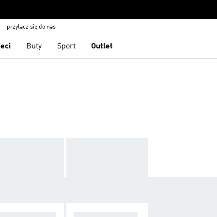
przyłącz się do nas
ieci
Buty
Sport
Outlet
RANIA DO PAD
RAKIETY, TORBY