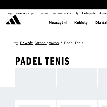
wyszukiwarka sklepów
pomoc
zamówienia i zwroty
karta podarunkowa
Mężczyźni
Kobiety
Dla dz
Powrót
Strona główna
Padel Tenis
PADEL TENIS
WSZYSTKO DO P
BUTY DO PADLA
UB