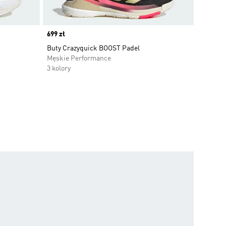
Price
699 zł
Buty Crazyquick BOOST Padel
Męskie Performance
3 kolory