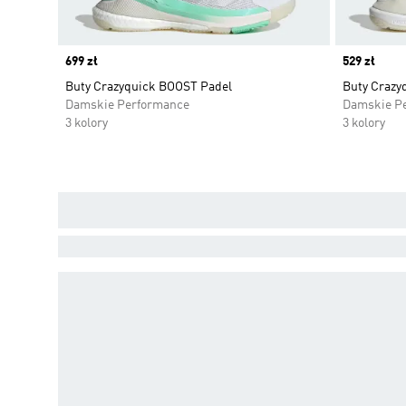
Price
699 zł
Price
529 zł
Buty Crazyquick BOOST Padel
Buty Crazyq
Damskie Performance
Damskie P
3 kolory
3 kolory