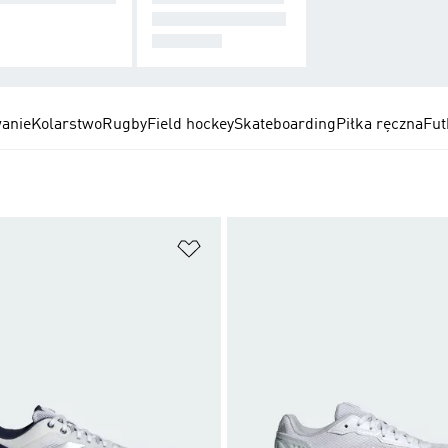
I INNE RZECZY D
O PADLA
anie
Kolarstwo
Rugby
Field hockey
Skateboarding
Piłka ręczna
Fut
 życzeń
Dodaj do listy życzeń