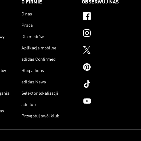
O FIRMIE
OBSERWUJ NAS
O nas
Praca
owy
Dla mediów
Aplikacje mobilne
adidas Confirmed
pów
Blog adidas
adidas News
gania
Selektor lokalizacji
adiclub
as
Przygotuj swój klub