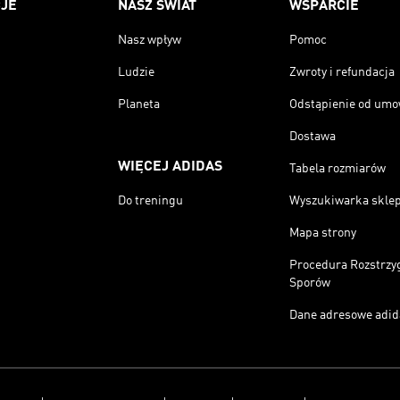
JE
NASZ ŚWIAT
WSPARCIE
Nasz wpływ
Pomoc
Ludzie
Zwroty i refundacja
Planeta
Odstąpienie od um
Dostawa
WIĘCEJ ADIDAS
Tabela rozmiarów
Do treningu
Wyszukiwarka skle
Mapa strony
Procedura Rozstrzy
Sporów
Dane adresowe adid