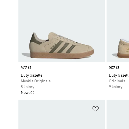
Price
479 zł
Price
529 zł
Buty Gazelle
Buty Gazell
Męskie Originals
Originals
8 kolory
9 kolory
Nowość
Dodaj do listy