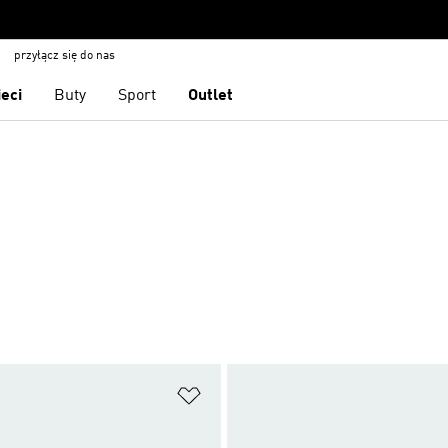
przyłącz się do nas
ieci
Buty
Sport
Outlet
 życzeń
Dodaj do listy życzeń