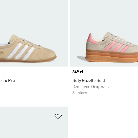
Price
349 zł
e Lo Pro
Buty Gazelle Bold
Dziecięce Originals
3 kolory
 życzeń
Dodaj do listy życzeń