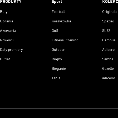
PRODUKTY
Sport
KOLEKC
Buty
Football
Originals
Ubrania
Koszykówka
Spezial
Akcesoria
Golf
SL72
Nowości
Fitness i trening
Campus
Daty premiery
Outdoor
Adizero
Outlet
Rugby
Samba
Bieganie
Gazelle
Tenis
adicolor