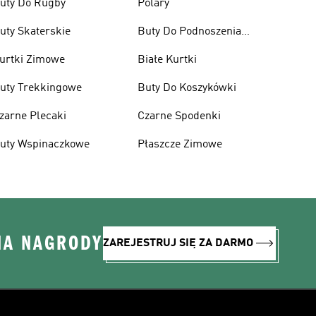
uty Do Rugby
Polary
uty Skaterskie
Buty Do Podnoszenia
Ciężarów
urtki Zimowe
Białe Kurtki
uty Trekkingowe
Buty Do Koszykówki
zarne Plecaki
Czarne Spodenki
uty Wspinaczkowe
Płaszcze Zimowe
NA NAGRODY
ZAREJESTRUJ SIĘ ZA DARMO