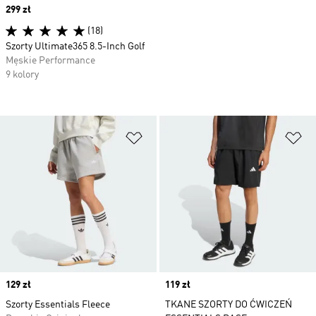
Price
299 zł
(18)
Szorty Ultimate365 8.5-Inch Golf
Męskie Performance
9 kolory
Dodaj do listy życzeń
Do
Price
129 zł
Price
119 zł
Szorty Essentials Fleece
TKANE SZORTY DO ĆWICZEŃ