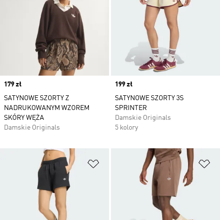
Price
179 zł
Price
199 zł
SATYNOWE SZORTY Z
SATYNOWE SZORTY 3S
NADRUKOWANYM WZOREM
SPRINTER
SKÓRY WĘŻA
Damskie Originals
Damskie Originals
5 kolory
Dodaj do listy życzeń
Do