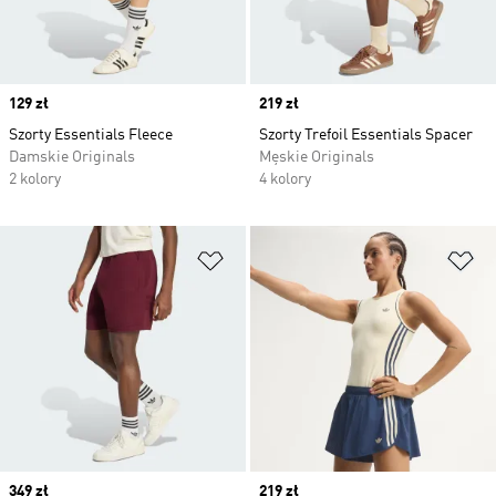
Price
129 zł
Price
219 zł
Szorty Essentials Fleece
Szorty Trefoil Essentials Spacer
Damskie Originals
Męskie Originals
2 kolory
4 kolory
Dodaj do listy życzeń
Do
Price
349 zł
Price
219 zł