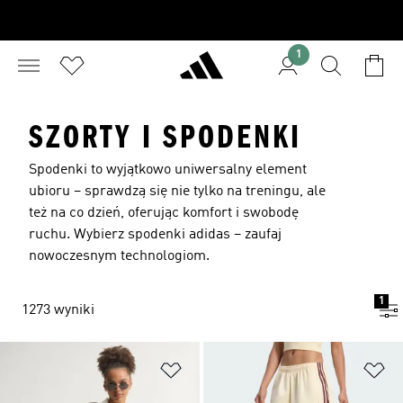
1
SZORTY I SPODENKI
Spodenki to wyjątkowo uniwersalny element
ubioru – sprawdzą się nie tylko na treningu, ale
też na co dzień, oferując komfort i swobodę
ruchu. Wybierz spodenki adidas – zaufaj
nowoczesnym technologiom.
1
1273 wyniki
Dodaj do listy życzeń
Do