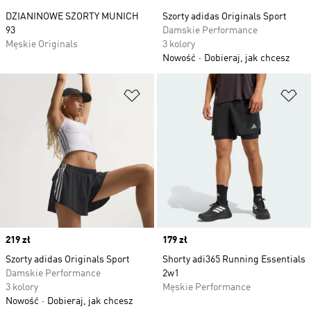
DZIANINOWE SZORTY MUNICH
Szorty adidas Originals Sport
93
Damskie Performance
Męskie Originals
3 kolory
Nowość
Dobieraj, jak chcesz
Dodaj do listy życzeń
Do
Price
219 zł
Price
179 zł
Szorty adidas Originals Sport
Shorty adi365 Running Essentials
Damskie Performance
2w1
3 kolory
Męskie Performance
Nowość
Dobieraj, jak chcesz