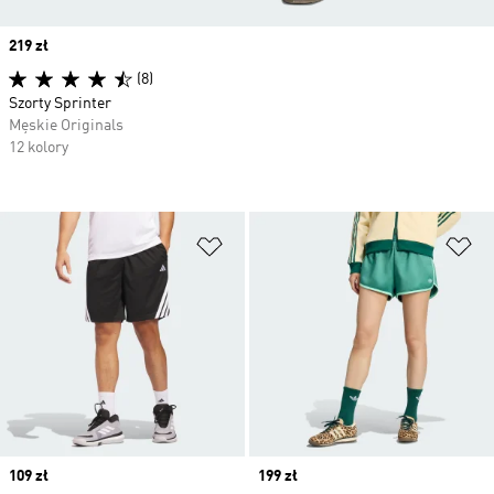
Price
219 zł
(8)
Szorty Sprinter
Męskie Originals
12 kolory
Dodaj do listy życzeń
Do
Price
109 zł
Price
199 zł