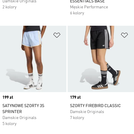
Damskie Originals
ESSENTIALS BASE
2 kolory
Męskie Performance
6 kolory
Dodaj do listy życzeń
Do
Price
199 zł
Price
179 zł
SATYNOWE SZORTY 3S
SZORTY FIREBIRD CLASSIC
SPRINTER
Damskie Originals
Damskie Originals
7 kolory
5 kolory