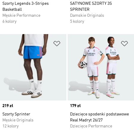
Szorty Legends 3-Stripes
SATYNOWE SZORTY 3S
Basketball
SPRINTER
Męskie Performance
Damskie Originals
6 kolory
5 kolory
Dodaj do listy życzeń
Do
Price
219 zł
Price
179 zł
Szorty Sprinter
Dziecięce spodenki podstawowe
Męskie Originals
Real Madryt 26/27
12 kolory
Dziecięce Performance