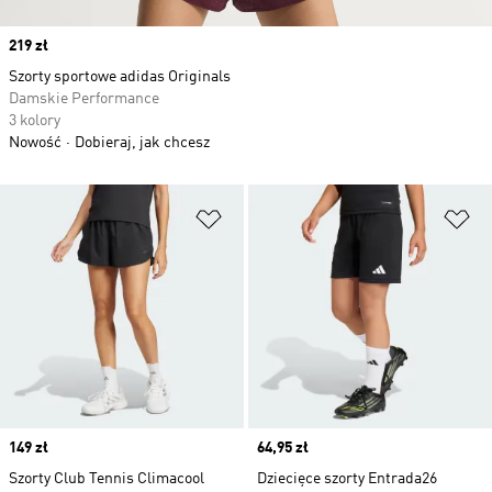
Price
219 zł
Szorty sportowe adidas Originals
Damskie Performance
3 kolory
Nowość
Dobieraj, jak chcesz
Dodaj do listy życzeń
Do
Price
149 zł
Price
64,95 zł
Szorty Club Tennis Climacool
Dziecięce szorty Entrada26