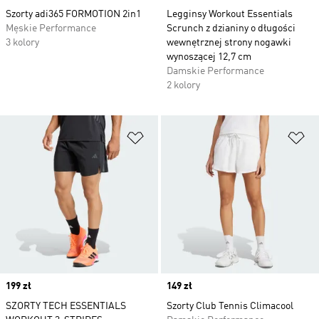
Szorty adi365 FORMOTION 2in1
Legginsy Workout Essentials
Męskie Performance
Scrunch z dzianiny o długości
3 kolory
wewnętrznej strony nogawki
wynoszącej 12,7 cm
Damskie Performance
2 kolory
Dodaj do listy życzeń
Do
Price
199 zł
Price
149 zł
SZORTY TECH ESSENTIALS
Szorty Club Tennis Climacool