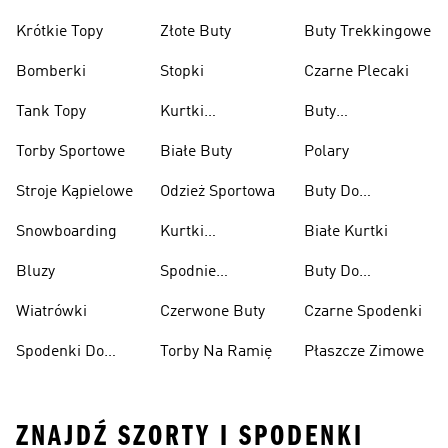
Krótkie Topy
Złote Buty
Buty Trekkingowe
Bomberki
Stopki
Czarne Plecaki
Tank Topy
Kurtki
Buty
Przeciwdeszczowe
Wspinaczkowe
Torby Sportowe
Białe Buty
Polary
Stroje Kąpielowe
Odzież Sportowa
Buty Do
Podnoszenia
Snowboarding
Kurtki
Białe Kurtki
Ciężarów
Narciarskie
Bluzy
Spodnie
Buty Do
Narciarskie
Koszykówki
Wiatrówki
Czerwone Buty
Czarne Spodenki
Spodenki Do
Torby Na Ramię
Płaszcze Zimowe
Kolan
ZNAJDŹ SZORTY I SPODENKI