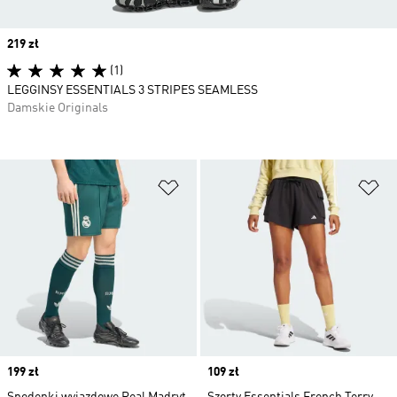
Price
219 zł
(1)
LEGGINSY ESSENTIALS 3 STRIPES SEAMLESS
Damskie Originals
Dodaj do listy życzeń
Do
Price
199 zł
Price
109 zł