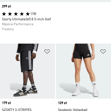
Price
299 zł
(18)
Szorty Ultimate365 8.5-Inch Golf
Męskie Performance
9 kolory
Dodaj do listy życzeń
Do
Price
179 zł
Price
129 zł
SZORTY 3-STRIPES
Spodenki Volleyball