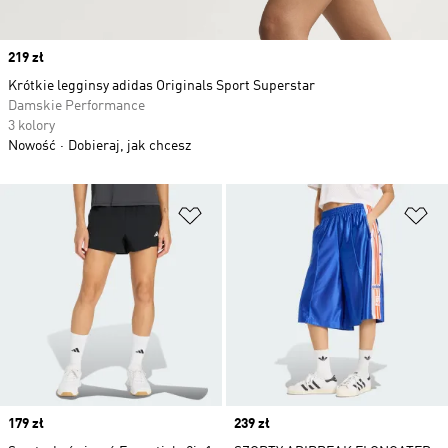
Price
219 zł
Krótkie legginsy adidas Originals Sport Superstar
Damskie Performance
3 kolory
Nowość
Dobieraj, jak chcesz
Dodaj do listy życzeń
Do
Price
179 zł
Price
239 zł