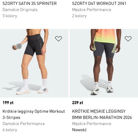
SZORTY SATIN 3S SPRINTER
SZORTY D4T WORKOUT 2IN1
Damskie Originals
Męskie Performance
5 kolory
2 kolory
Dodaj do listy życzeń
Do
Price
199 zł
Price
239 zł
Krótkie legginsy Optime Workout
KRÓTKIE MĘSKIE LEGGINSY
3-Stripes
BMW BERLIN-MARATHON 2026
Damskie Performance
Męskie Performance
6 kolory
Nowość