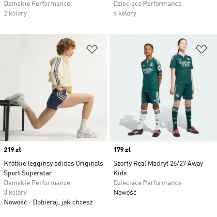
Damskie Performance
Dziecięce Performance
2 kolory
6 kolory
Dodaj do listy życzeń
Do
Price
219 zł
Price
179 zł
Krótkie legginsy adidas Originals
Szorty Real Madryt 26/27 Away
Sport Superstar
Kids
Damskie Performance
Dziecięce Performance
3 kolory
Nowość
Nowość
Dobieraj, jak chcesz