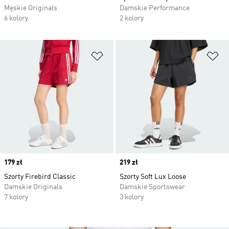
Męskie Originals
Damskie Performance
6 kolory
2 kolory
Dodaj do listy życzeń
Do
Price
179 zł
Price
219 zł
Szorty Firebird Classic
Szorty Soft Lux Loose
Damskie Originals
Damskie Sportswear
7 kolory
3 kolory