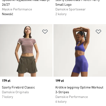
Spodenki wyjazdowe Real Madryt
Szorty Essentials French Terry
26/27
Small Logo
Męskie Performance
Damskie Sportswear
Nowość
2 kolory
Dodaj do listy życzeń
Do
Price
179 zł
Price
199 zł
Szorty Firebird Classic
Krótkie legginsy Optime Workout
Damskie Originals
3-Stripes
7 kolory
Damskie Performance
6 kolory