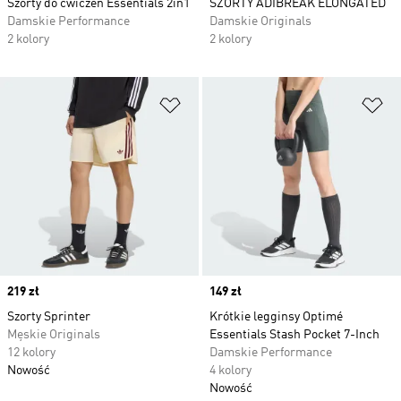
Szorty do ćwiczeń Essentials 2in1
SZORTY ADIBREAK ELONGATED
Damskie Performance
Damskie Originals
2 kolory
2 kolory
Dodaj do listy życzeń
Do
Price
219 zł
Price
149 zł
Szorty Sprinter
Krótkie legginsy Optimé
Męskie Originals
Essentials Stash Pocket 7-Inch
12 kolory
Damskie Performance
Nowość
4 kolory
Nowość