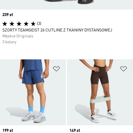
Price
239 zł
(3)
SZORTY TEAMGEIST 26 CUTLINE Z TKANINY DYSTANSOWEJ
Męskie Originals
3 kolory
Dodaj do listy życzeń
Do
Price
199 zł
Price
149 zł