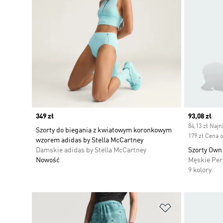
Price
349 zł
Current pr
93,08 zł
84,13 zł Najn
Szorty do biegania z kwiatowym koronkowym
179 zł Cena 
wzorem adidas by Stella McCartney
Damskie adidas by Stella McCartney
Szorty Own
Nowość
Męskie Pe
9 kolory
Dodaj do listy