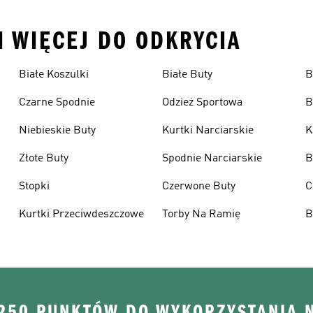
I WIĘCEJ DO ODKRYCIA
Białe Koszulki
Białe Buty
B
Czarne Spodnie
Odzież Sportowa
B
Niebieskie Buty
Kurtki Narciarskie
K
Złote Buty
Spodnie Narciarskie
B
Stopki
Czerwone Buty
C
Kurtki Przeciwdeszczowe
Torby Na Ramię
B
 250 PUNKTÓW DO WYKORZYSTANIA 