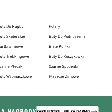
uty Do Rugby
Polary
uty Skaterskie
Buty Do Podnoszenia
Ciężarów
urtki Zimowe
Białe Kurtki
uty Trekkingowe
Buty Do Koszykówki
zarne Plecaki
Czarne Spodenki
uty Wspinaczkowe
Płaszcze Zimowe
NA NAGRODY
ZAREJESTRUJ SIĘ ZA DARMO