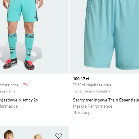
Current price
100,17 zł
niższa cena
-17%
Discount
79,50 zł Najniższa cena
oryginalna
159 zł Cena oryginalna
yjazdowe Niemcy 26
Szorty treningowe Train Essential
rformance
Męskie Performance
10 kolory
 życzeń
Dodaj do listy życzeń