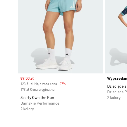
Sale price
89,50 zł
Wyprzeda
123,51 zł Najniższa cena
-27%
Discount
Dziecięce 
179 zł Cena oryginalna
Dziecięce 
Szorty Own the Run
2 kolory
Damskie Performance
2 kolory