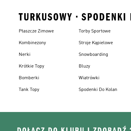
TURKUSOWY • SPODENKI 
Płaszcze Zimowe
Torby Sportowe
Kombinezony
Stroje Kąpielowe
Nerki
Snowboarding
Krótkie Topy
Bluzy
Bomberki
Wiatrówki
Tank Topy
Spodenki Do Kolan
DOŁĄCZ DO KLUBU I ZDOBĄDŹ