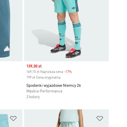
Sale price
139,30 zł
169,15 zł Najniższa cena
-17%
Discount
199 zł Cena oryginalna
Spodenki wyjazdowe Niemcy 26
Męskie Performance
3 kolory
Dodaj do listy życzeń
Dodaj do li