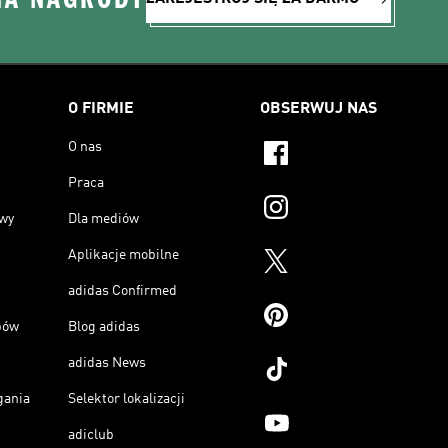
O FIRMIE
OBSERWUJ NAS
O nas
Praca
owy
Dla mediów
Aplikacje mobilne
adidas Confirmed
pów
Blog adidas
adidas News
gania
Selektor lokalizacji
adiclub