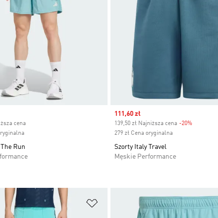
ice
Sale price
111,60 zł
iższa cena
139,50 zł Najniższa cena
-20%
Discount
oryginalna
279 zł Cena oryginalna
 The Run
Szorty Italy Travel
rformance
Męskie Performance
 życzeń
Dodaj do listy życzeń