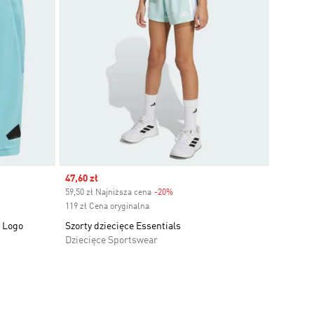
Sale price
47,60 zł
59,50 zł Najniższa cena
-20%
Discount
119 zł Cena oryginalna
s Logo
Szorty dziecięce Essentials
Dziecięce Sportswear