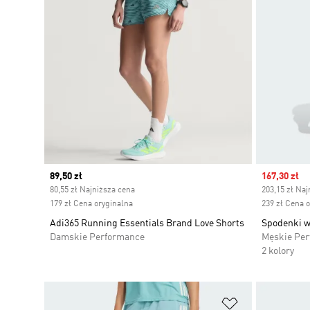
Current price
89,50 zł
Sale price
167,30 zł
80,55 zł Najniższa cena
203,15 zł Naj
179 zł Cena oryginalna
239 zł Cena 
Adi365 Running Essentials Brand Love Shorts
Spodenki w
Damskie Performance
Męskie Pe
2 kolory
Dodaj do listy