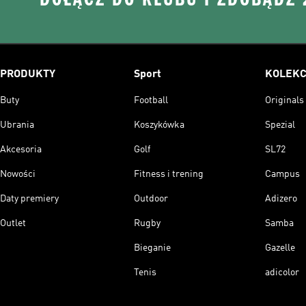
PRODUKTY
Sport
KOLEKC
Buty
Football
Originals
Ubrania
Koszykówka
Spezial
Akcesoria
Golf
SL72
Nowości
Fitness i trening
Campus
Daty premiery
Outdoor
Adizero
Outlet
Rugby
Samba
Bieganie
Gazelle
Tenis
adicolor