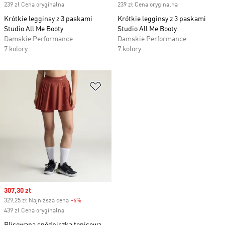
239 zł Cena oryginalna
239 zł Cena oryginalna
Krótkie legginsy z 3 paskami
Krótkie legginsy z 3 paskami
Studio All Me Booty
Studio All Me Booty
Damskie Performance
Damskie Performance
7 kolory
7 kolory
Dodaj do listy życzeń
Sale price
307,30 zł
329,25 zł Najniższa cena
-6%
Discount
439 zł Cena oryginalna