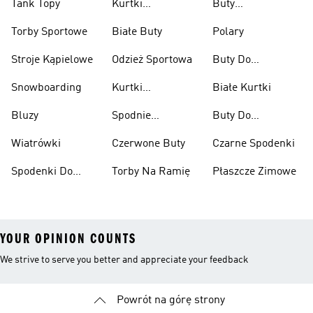
Tank Topy
Kurtki
Buty
Przeciwdeszczowe
Wspinaczkowe
Torby Sportowe
Białe Buty
Polary
Stroje Kąpielowe
Odzież Sportowa
Buty Do
Podnoszenia
Snowboarding
Kurtki
Białe Kurtki
Ciężarów
Narciarskie
Bluzy
Spodnie
Buty Do
Narciarskie
Koszykówki
Wiatrówki
Czerwone Buty
Czarne Spodenki
Spodenki Do
Torby Na Ramię
Płaszcze Zimowe
Kolan
YOUR OPINION COUNTS
We strive to serve you better and appreciate your feedback
Powrót na górę strony