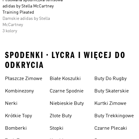
Plisowana spódniczka tenisowa
adidas by Stella McCartney
Training Pleated
Damskie adidas by Stella
McCartney
3 kolory
SPODENKI • LYCRA I WIĘCEJ DO
ODKRYCIA
Płaszcze Zimowe
Białe Koszulki
Buty Do Rugby
Kombinezony
Czarne Spodnie
Buty Skaterskie
Nerki
Niebieskie Buty
Kurtki Zimowe
Krótkie Topy
Złote Buty
Buty Trekkingowe
Bomberki
Stopki
Czarne Plecaki