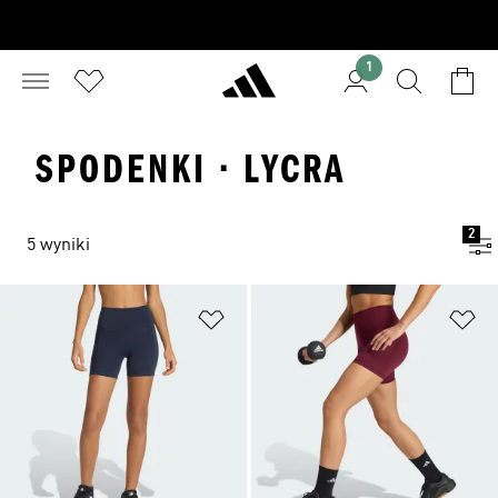
1
SPODENKI · LYCRA
2
5 wyniki
Dodaj do listy życzeń
Do