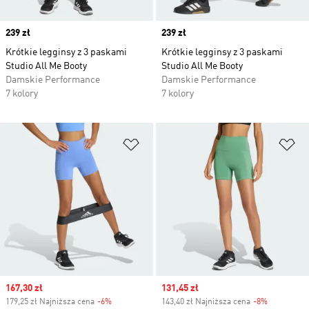
Price
239 zł
Price
239 zł
Krótkie legginsy z 3 paskami
Krótkie legginsy z 3 paskami
Studio All Me Booty
Studio All Me Booty
Damskie Performance
Damskie Performance
7 kolory
7 kolory
Dodaj do listy życzeń
Do
Sale price
167,30 zł
Sale price
131,45 zł
179,25 zł Najniższa cena
-6%
Discount
143,40 zł Najniższa cena
-8%
Discount