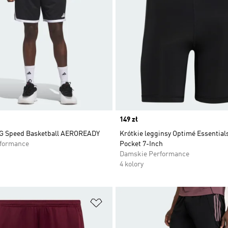
Price
149 zł
G Speed Basketball AEROREADY
Krótkie legginsy Optimé Essential
rformance
Pocket 7-Inch
Damskie Performance
4 kolory
 życzeń
Dodaj do listy życzeń