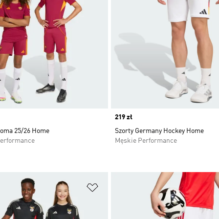
Price
219 zł
Roma 25/26 Home
Szorty Germany Hockey Home
Performance
Męskie Performance
 życzeń
Dodaj do listy życzeń