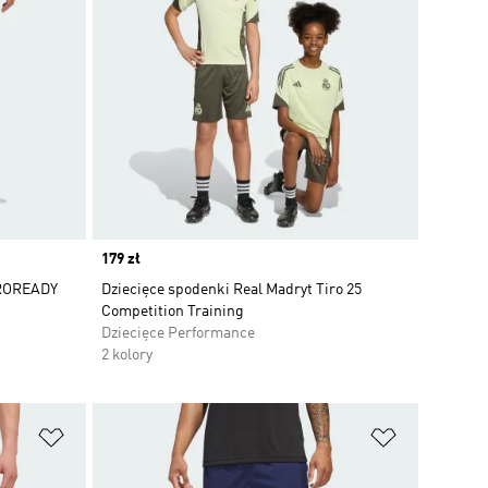
Price
179 zł
EROREADY
Dziecięce spodenki Real Madryt Tiro 25
Competition Training
Dziecięce Performance
2 kolory
Dodaj do listy życzeń
Dodaj do li