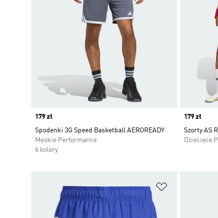
Price
179 zł
Price
179 zł
Spodenki 3G Speed Basketball AEROREADY
Szorty AS 
Męskie Performance
Dziecięce 
6 kolory
Dodaj do listy