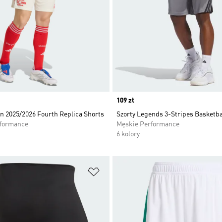
Price
109 zł
n 2025/2026 Fourth Replica Shorts
Szorty Legends 3-Stripes Basketba
rformance
Męskie Performance
6 kolory
 życzeń
Dodaj do listy życzeń