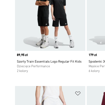
Price
89,95 zł
Price
179 zł
Szorty Train Essentials Logo Regular Fit Kids
Spodenki 3
Dziecięce Performance
Męskie Pe
2 kolory
6 kolory
Dodaj do listy