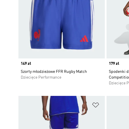
Price
149 zł
Price
179 zł
Szorty młodzieżowe FFR Rugby Match
Spodenki dz
Dziecięce Performance
Competitio
Dziecięce 
Dodaj do listy