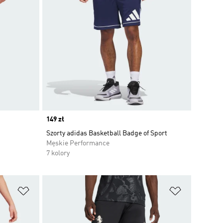
Price
149 zł
Szorty adidas Basketball Badge of Sport
Męskie Performance
7 kolory
Dodaj do listy życzeń
Dodaj do li