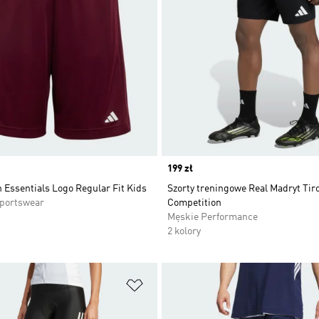
Price
199 zł
n Essentials Logo Regular Fit Kids
Szorty treningowe Real Madryt Tir
Sportswear
Competition
Męskie Performance
2 kolory
 życzeń
Dodaj do listy życzeń