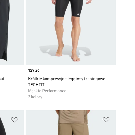
Price
129 zł
out
Krótkie kompresyjne legginsy treningowe
TECHFIT
Męskie Performance
2 kolory
Dodaj do listy życzeń
Dodaj do li