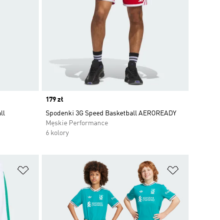
Price
179 zł
ll
Spodenki 3G Speed Basketball AEROREADY
Męskie Performance
6 kolory
Dodaj do listy życzeń
Dodaj do li