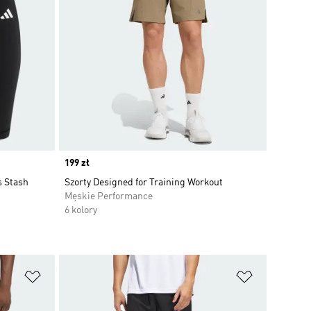
Price
199 zł
s Stash
Szorty Designed for Training Workout
Męskie Performance
6 kolory
Dodaj do listy życzeń
Dodaj do li