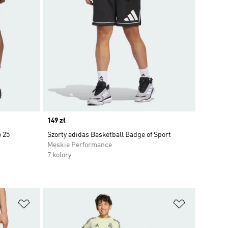
Price
149 zł
o 25
Szorty adidas Basketball Badge of Sport
Męskie Performance
7 kolory
Dodaj do listy życzeń
Dodaj do li