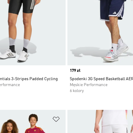
Price
179 zł
ntials 3-Stripes Padded Cycling
Spodenki 3G Speed Basketball A
erformance
Męskie Performance
6 kolory
 życzeń
Dodaj do listy życzeń