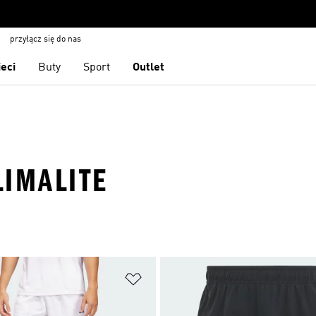
przyłącz się do nas
ieci
Buty
Sport
Outlet
LIMALITE
 życzeń
Dodaj do listy życzeń