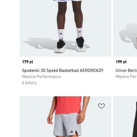
Price
179 zł
Price
199 zł
Spodenki 3G Speed Basketball AEROREADY
Union Berli
Męskie Performance
Męskie Pe
6 kolory
Dodaj do listy