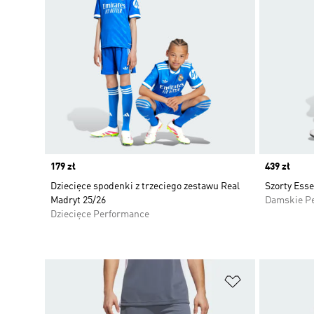
Price
179 zł
Price
439 zł
Dziecięce spodenki z trzeciego zestawu Real
Szorty Esse
Madryt 25/26
Damskie P
Dziecięce Performance
Dodaj do listy