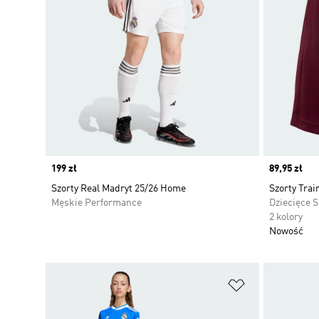
Price
199 zł
Price
89,95 zł
Szorty Real Madryt 25/26 Home
Szorty Trai
Męskie Performance
Dziecięce 
2 kolory
Nowość
Dodaj do listy