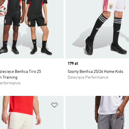
Price
179 zł
iecięce Benfica Tiro 25
Szorty Benfica 25/26 Home Kids
n Training
Dziecięce Performance
Performance
 życzeń
Dodaj do listy życzeń