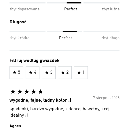
zbyt dopasowane
Perfect
zbyt luźne
Długość
zbyt krótka
Perfect
zbyt długa
Filtruj według gwiazdek
5
4
3
2
1
7 sierpnia 2026
wygodne, fajne, ładny kolor :)
spodenki, bardzo wygodne, z dobrej bawełny, krój
idealny :)
Agnes