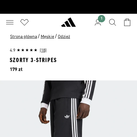
1
/
/
Strona główna
Męskie
Odzież
4.9
(18)
SZORTY 3-STRIPES
Cena
179 zł