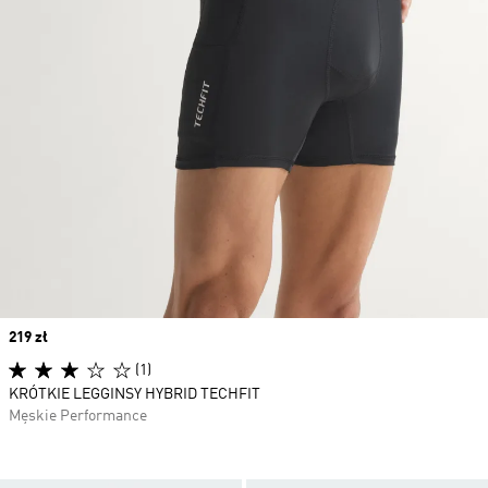
Price
219 zł
(1)
KRÓTKIE LEGGINSY HYBRID TECHFIT
Męskie Performance