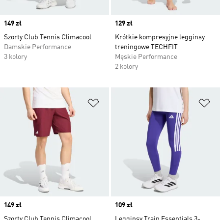
Price
149 zł
Price
129 zł
Szorty Club Tennis Climacool
Krótkie kompresyjne legginsy
Damskie Performance
treningowe TECHFIT
3 kolory
Męskie Performance
2 kolory
Dodaj do listy życzeń
Do
Price
149 zł
Price
109 zł
Szorty Club Tennis Climacool
Legginsy Train Essentials 3-