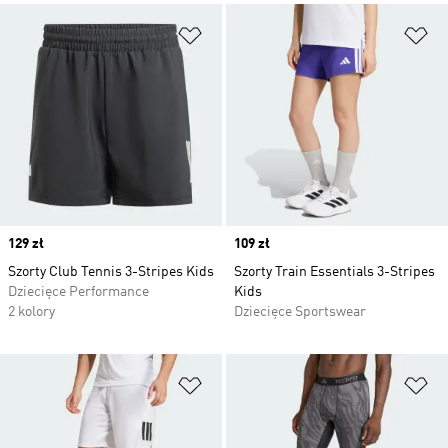
Dodaj do listy życzeń
Do
Price
129 zł
Price
109 zł
Szorty Club Tennis 3-Stripes Kids
Szorty Train Essentials 3-Stripes
Dziecięce Performance
Kids
2 kolory
Dziecięce Sportswear
Dodaj do listy życzeń
Do