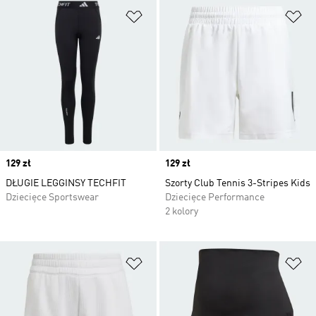
Dodaj do listy życzeń
Do
Price
129 zł
Price
129 zł
DŁUGIE LEGGINSY TECHFIT
Szorty Club Tennis 3-Stripes Kids
Dziecięce Sportswear
Dziecięce Performance
2 kolory
Dodaj do listy życzeń
Do