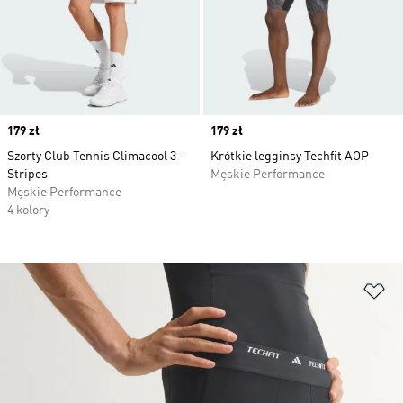
Price
179 zł
Price
179 zł
Szorty Club Tennis Climacool 3-
Krótkie legginsy Techfit AOP
Stripes
Męskie Performance
Męskie Performance
4 kolory
Do