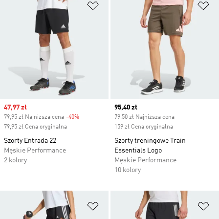
Dodaj do listy życzeń
Do
Sale price
47,97 zł
Current price
95,40 zł
79,95 zł Najniższa cena
-40%
Discount
79,50 zł Najniższa cena
79,95 zł Cena oryginalna
159 zł Cena oryginalna
Szorty Entrada 22
Szorty treningowe Train
Męskie Performance
Essentials Logo
2 kolory
Męskie Performance
10 kolory
Dodaj do listy życzeń
Do