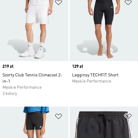
Dodaj do listy życzeń
Do
Price
219 zł
Price
129 zł
Szorty Club Tennis Climacool 2-
Legginsy TECHFIT Short
in-1
Męskie Performance
Męskie Performance
2 kolory
Dodaj do listy życzeń
Do