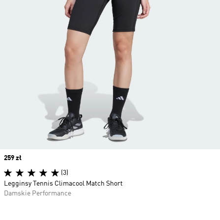
Price
259 zł
(3)
Legginsy Tennis Climacool Match Short
Damskie Performance