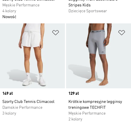
Męskie Performance
Stripes Kids
4 kolory
Dziecięce Sportswear
Nowość
Dodaj do listy życzeń
Do
Price
149 zł
Price
129 zł
Szorty Club Tennis Climacool
Krótkie kompresyjne legginsy
Damskie Performance
treningowe TECHFIT
3 kolory
Męskie Performance
2 kolory