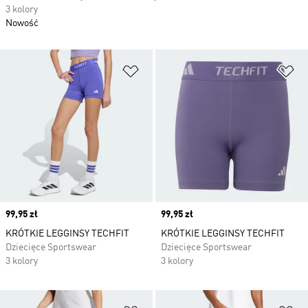
3 kolory
Nowość
Dodaj do listy życzeń
Do
Price
99,95 zł
Price
99,95 zł
KRÓTKIE LEGGINSY TECHFIT
KRÓTKIE LEGGINSY TECHFIT
Dziecięce Sportswear
Dziecięce Sportswear
3 kolory
3 kolory