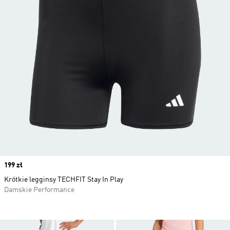
Price
199 zł
Krótkie legginsy TECHFIT Stay In Play
Damskie Performance