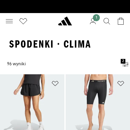
1
SPODENKI · CLIMA
2
96 wyniki
Dodaj do listy życzeń
Do