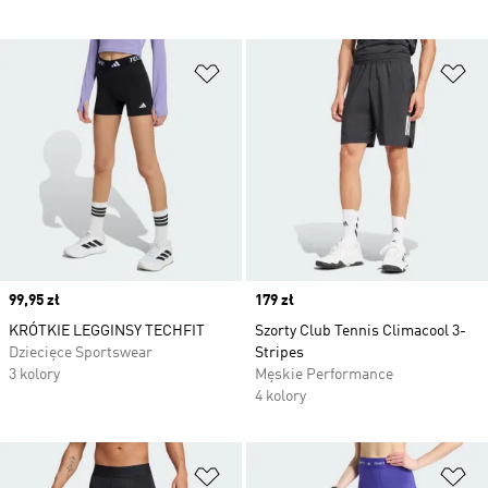
Dodaj do listy życzeń
Do
Price
99,95 zł
Price
179 zł
KRÓTKIE LEGGINSY TECHFIT
Szorty Club Tennis Climacool 3-
Dziecięce Sportswear
Stripes
3 kolory
Męskie Performance
4 kolory
Dodaj do listy życzeń
Do