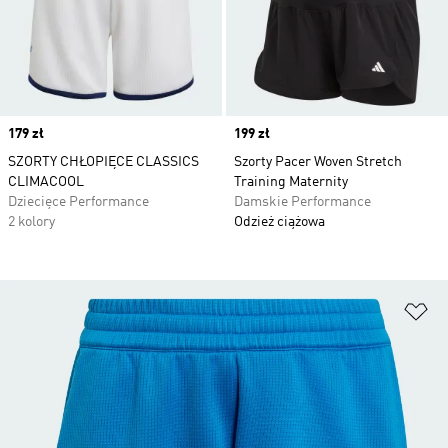
Price
179 zł
Price
199 zł
SZORTY CHŁOPIĘCE CLASSICS
Szorty Pacer Woven Stretch
CLIMACOOL
Training Maternity
Dziecięce Performance
Damskie Performance
2 kolory
Odzież ciążowa
Do