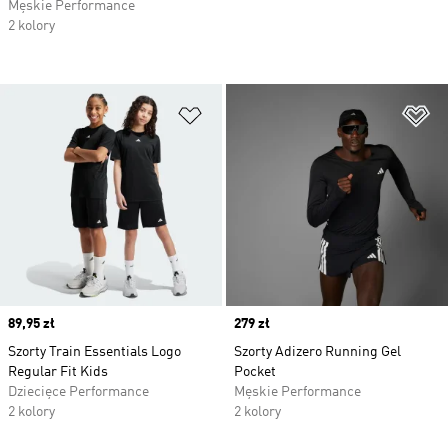
Męskie Performance
2 kolory
Dodaj do listy życzeń
Do
Price
89,95 zł
Price
279 zł
Szorty Train Essentials Logo
Szorty Adizero Running Gel
Regular Fit Kids
Pocket
Dziecięce Performance
Męskie Performance
2 kolory
2 kolory