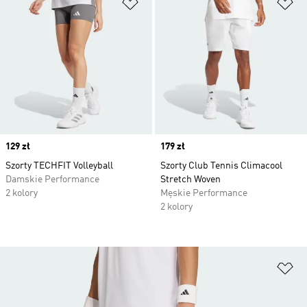
Dodaj do listy życzeń
Do
Price
129 zł
Price
179 zł
Szorty TECHFIT Volleyball
Szorty Club Tennis Climacool
Damskie Performance
Stretch Woven
2 kolory
Męskie Performance
2 kolory
Do