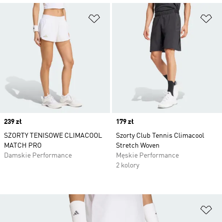
Dodaj do listy życzeń
Do
Price
239 zł
Price
179 zł
SZORTY TENISOWE CLIMACOOL
Szorty Club Tennis Climacool
MATCH PRO
Stretch Woven
Damskie Performance
Męskie Performance
2 kolory
Do