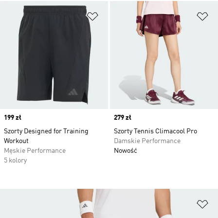
Dodaj do listy życzeń
Do
Price
199 zł
Price
279 zł
Szorty Designed for Training
Szorty Tennis Climacool Pro
Workout
Damskie Performance
Męskie Performance
Nowość
5 kolory
Do