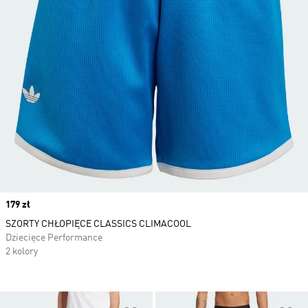
Price
179 zł
SZORTY CHŁOPIĘCE CLASSICS CLIMACOOL
Dziecięce Performance
2 kolory