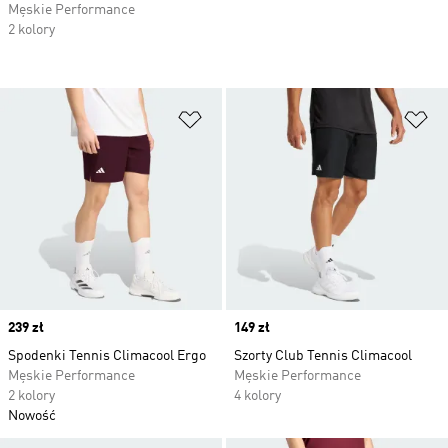
Męskie Performance
2 kolory
Dodaj do listy życzeń
Do
Price
239 zł
Price
149 zł
Spodenki Tennis Climacool Ergo
Szorty Club Tennis Climacool
Męskie Performance
Męskie Performance
2 kolory
4 kolory
Nowość