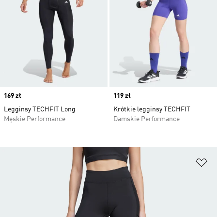
Price
169 zł
Price
119 zł
Legginsy TECHFIT Long
Krótkie legginsy TECHFIT
Męskie Performance
Damskie Performance
Do