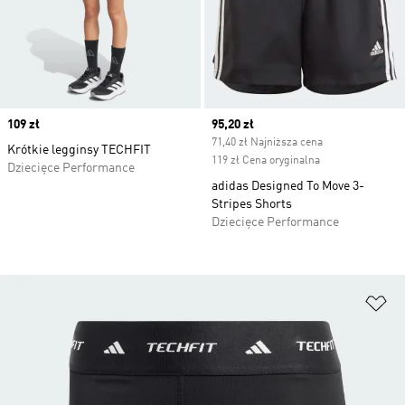
Price
109 zł
Current price
95,20 zł
71,40 zł Najniższa cena
Krótkie legginsy TECHFIT
119 zł Cena oryginalna
Dziecięce Performance
adidas Designed To Move 3-
Stripes Shorts
Dziecięce Performance
Do