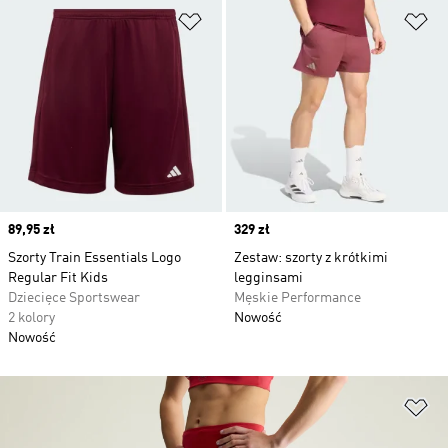
Dodaj do listy życzeń
Do
Price
89,95 zł
Price
329 zł
Szorty Train Essentials Logo
Zestaw: szorty z krótkimi
Regular Fit Kids
legginsami
Dziecięce Sportswear
Męskie Performance
2 kolory
Nowość
Nowość
Do