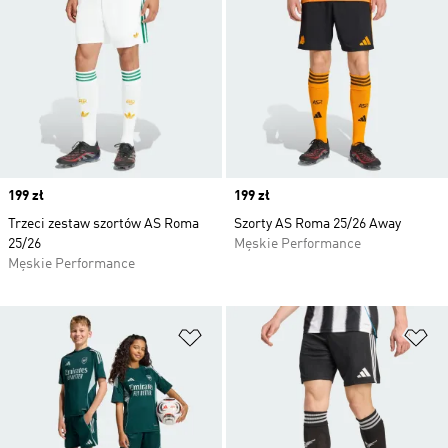
Price
199 zł
Price
199 zł
Trzeci zestaw szortów AS Roma
Szorty AS Roma 25/26 Away
25/26
Męskie Performance
Męskie Performance
Dodaj do listy życzeń
Do