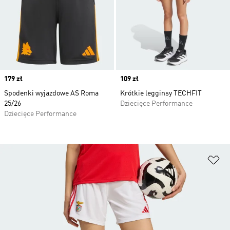
Price
179 zł
Price
109 zł
Spodenki wyjazdowe AS Roma
Krótkie legginsy TECHFIT
25/26
Dziecięce Performance
Dziecięce Performance
Do