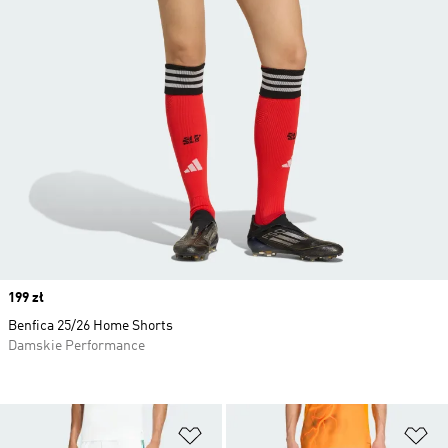
Price
199 zł
Benfica 25/26 Home Shorts
Damskie Performance
Dodaj do listy życzeń
Do