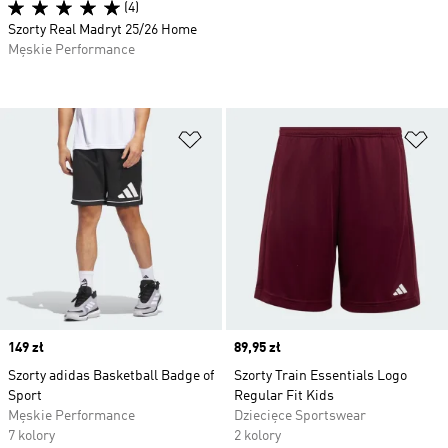
(4)
Szorty Real Madryt 25/26 Home
Męskie Performance
Dodaj do listy życzeń
Do
Price
149 zł
Price
89,95 zł
Szorty adidas Basketball Badge of
Szorty Train Essentials Logo
Sport
Regular Fit Kids
Męskie Performance
Dziecięce Sportswear
7 kolory
2 kolory