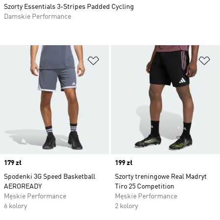
Szorty Essentials 3-Stripes Padded Cycling
Damskie Performance
Dodaj do listy życzeń
Do
Price
179 zł
Price
199 zł
Spodenki 3G Speed Basketball
Szorty treningowe Real Madryt
AEROREADY
Tiro 25 Competition
Męskie Performance
Męskie Performance
6 kolory
2 kolory