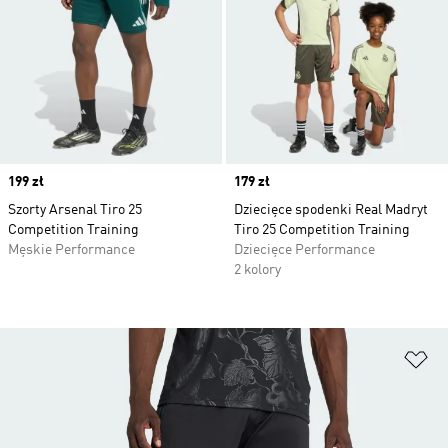
Price
199 zł
Price
179 zł
Szorty Arsenal Tiro 25
Dziecięce spodenki Real Madryt
Competition Training
Tiro 25 Competition Training
Męskie Performance
Dziecięce Performance
2 kolory
Do