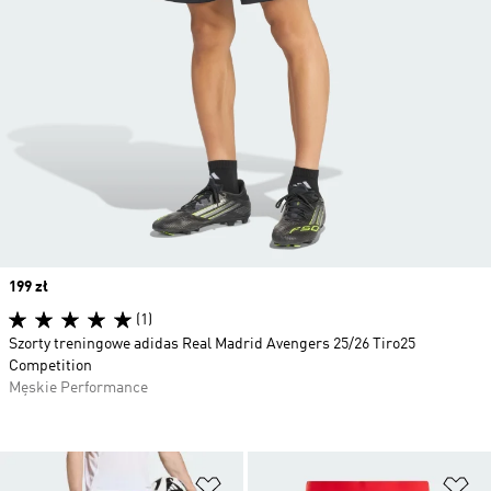
Price
199 zł
(1)
Szorty treningowe adidas Real Madrid Avengers 25/26 Tiro25
Competition
Męskie Performance
Dodaj do listy życzeń
Do