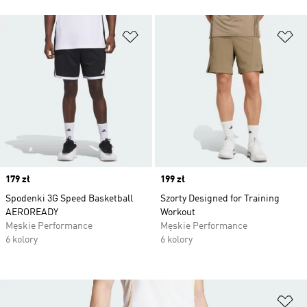
Dodaj do listy życzeń
Do
Price
179 zł
Price
199 zł
Spodenki 3G Speed Basketball
Szorty Designed for Training
AEROREADY
Workout
Męskie Performance
Męskie Performance
6 kolory
6 kolory
Do