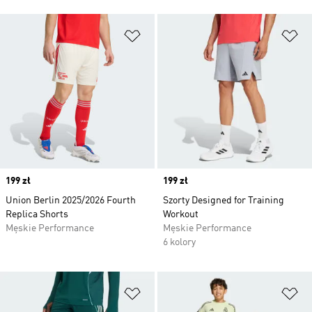
Dodaj do listy życzeń
Do
Price
199 zł
Price
199 zł
Union Berlin 2025/2026 Fourth
Szorty Designed for Training
Replica Shorts
Workout
Męskie Performance
Męskie Performance
6 kolory
Dodaj do listy życzeń
Do