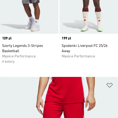
Price
109 zł
Price
199 zł
Szorty Legends 3-Stripes
Spodenki Liverpool FC 25/26
Basketball
Away
Męskie Performance
Męskie Performance
6 kolory
Do