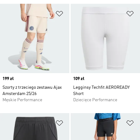
Dodaj do listy życzeń
Do
Price
199 zł
Price
109 zł
Szorty z trzeciego zestawu Ajax
Legginsy Techfit AEROREADY
Amsterdam 25/26
Short
Męskie Performance
Dziecięce Performance
Dodaj do listy życzeń
Do