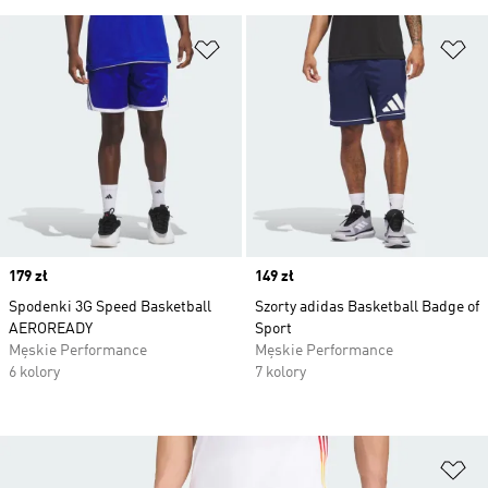
Dodaj do listy życzeń
Do
Price
179 zł
Price
149 zł
Spodenki 3G Speed Basketball
Szorty adidas Basketball Badge of
AEROREADY
Sport
Męskie Performance
Męskie Performance
6 kolory
7 kolory
Do