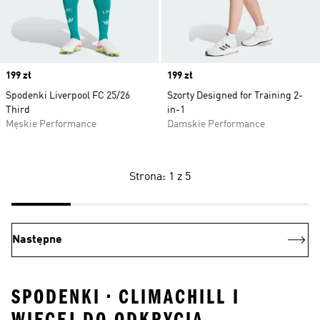
Price
199 zł
Price
199 zł
Spodenki Liverpool FC 25/26
Szorty Designed for Training 2-
Third
in-1
Męskie Performance
Damskie Performance
Strona: 1 z 5
Następne
SPODENKI • CLIMACHILL I