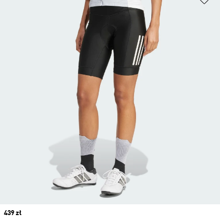
Price
439 zł