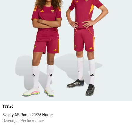
Price
179 zł
Szorty AS Roma 25/26 Home
Dziecięce Performance