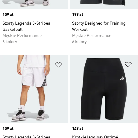
Price
109 zł
Price
199 zł
Szorty Legends 3-Stripes
Szorty Designed for Training
Basketball
Workout
Męskie Performance
Męskie Performance
6 kolory
6 kolory
Dodaj do listy życzeń
Do
Price
109 zł
Price
149 zł
Szorty Legends 3-Stripes
Krótkie legginsy Optimé