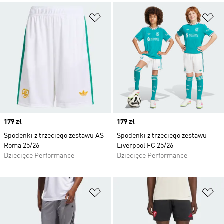
Dodaj do listy życzeń
Do
Price
179 zł
Price
179 zł
Spodenki z trzeciego zestawu AS
Spodenki z trzeciego zestawu
Roma 25/26
Liverpool FC 25/26
Dziecięce Performance
Dziecięce Performance
Dodaj do listy życzeń
Do