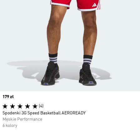
Price
179 zł
(4)
Spodenki 3G Speed Basketball AEROREADY
Męskie Performance
6 kolory