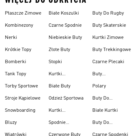
WIĘCEJ DO ODKRYCIA
Płaszcze Zimowe
Białe Koszulki
Buty Do Rugby
Kombinezony
Czarne Spodnie
Buty Skaterskie
Nerki
Niebieskie Buty
Kurtki Zimowe
Krótkie Topy
Złote Buty
Buty Trekkingowe
Bomberki
Stopki
Czarne Plecaki
Tank Topy
Kurtki
Buty
Przeciwdeszczowe
Wspinaczkowe
Torby Sportowe
Białe Buty
Polary
Stroje Kąpielowe
Odzież Sportowa
Buty Do
Podnoszenia
Snowboarding
Kurtki
Białe Kurtki
Ciężarów
Narciarskie
Bluzy
Spodnie
Buty Do
Narciarskie
Koszykówki
Wiatrówki
Czerwone Buty
Czarne Spodenki