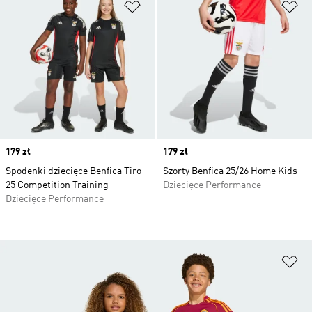
Dodaj do listy życzeń
Do
Price
179 zł
Price
179 zł
Spodenki dziecięce Benfica Tiro
Szorty Benfica 25/26 Home Kids
25 Competition Training
Dziecięce Performance
Dziecięce Performance
Do