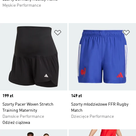
Męskie Performance
Dodaj do listy życzeń
Do
Price
199 zł
Price
149 zł
Szorty Pacer Woven Stretch
Szorty młodzieżowe FFR Rugby
Training Maternity
Match
Damskie Performance
Dziecięce Performance
Odzież ciążowa