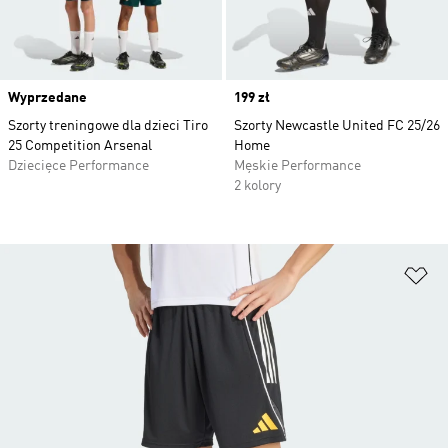
Wyprzedane
Price
199 zł
Szorty treningowe dla dzieci Tiro
Szorty Newcastle United FC 25/26
25 Competition Arsenal
Home
Dziecięce Performance
Męskie Performance
2 kolory
Do