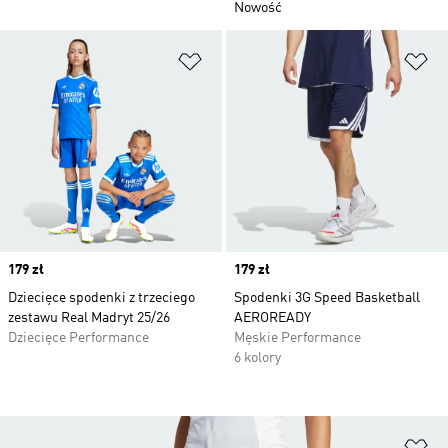
Nowość
Dodaj do listy życzeń
Do
Price
179 zł
Price
179 zł
Dziecięce spodenki z trzeciego
Spodenki 3G Speed Basketball
zestawu Real Madryt 25/26
AEROREADY
Dziecięce Performance
Męskie Performance
6 kolory
Do