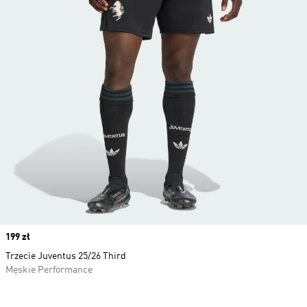
Price
199 zł
Trzecie Juventus 25/26 Third
Męskie Performance