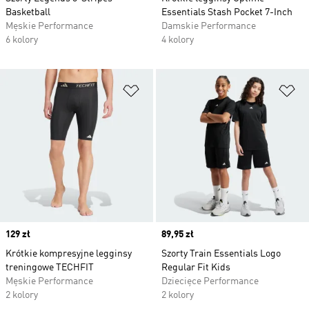
Basketball
Essentials Stash Pocket 7-Inch
Męskie Performance
Damskie Performance
6 kolory
4 kolory
Dodaj do listy życzeń
Do
Price
129 zł
Price
89,95 zł
Krótkie kompresyjne legginsy
Szorty Train Essentials Logo
treningowe TECHFIT
Regular Fit Kids
Męskie Performance
Dziecięce Performance
2 kolory
2 kolory