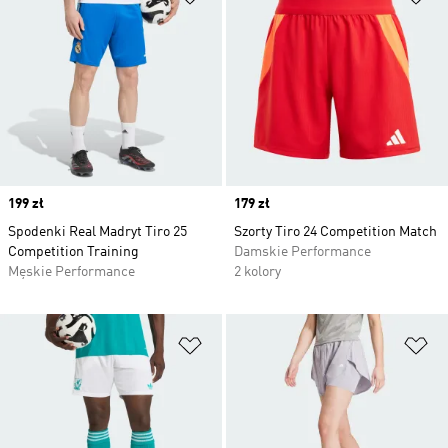
Price
199 zł
Price
179 zł
Spodenki Real Madryt Tiro 25
Szorty Tiro 24 Competition Match
Competition Training
Damskie Performance
Męskie Performance
2 kolory
Dodaj do listy życzeń
Do