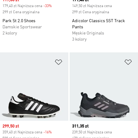
Sale price
119,60 zł
Current price
179,40 zł
179,40 zł Najniższa cena
-33%
Discount
149,50 zł Najniższa cena
299 zł Cena oryginalna
299 zł Cena oryginalna
Park St 2.0 Shoes
Adicolor Classics SST Track
Damskie Sportswear
Pants
2 kolory
Męskie Originals
3 kolory
Dodaj do listy życzeń
Do
Sale price
299,50 zł
Current price
311,35 zł
359,40 zł Najniższa cena
-16%
Discount
239,50 zł Najniższa cena