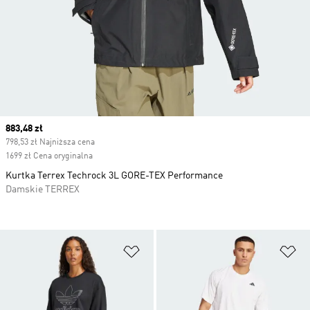
Current price
883,48 zł
798,53 zł Najniższa cena
1699 zł Cena oryginalna
Kurtka Terrex Techrock 3L GORE-TEX Performance
Damskie TERREX
Dodaj do listy życzeń
Do