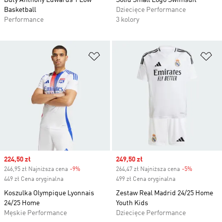
Buty Anthony Edwards 1 Low
Solid Small Logo Swimsuit
Basketball
Dziecięce Performance
Performance
3 kolory
Dodaj do listy życzeń
Do
Sale price
224,50 zł
Sale price
249,50 zł
246,95 zł Najniższa cena
-9%
Discount
264,47 zł Najniższa cena
-5%
Discount
449 zł Cena oryginalna
499 zł Cena oryginalna
Koszulka Olympique Lyonnais
Zestaw Real Madrid 24/25 Home
24/25 Home
Youth Kids
Męskie Performance
Dziecięce Performance