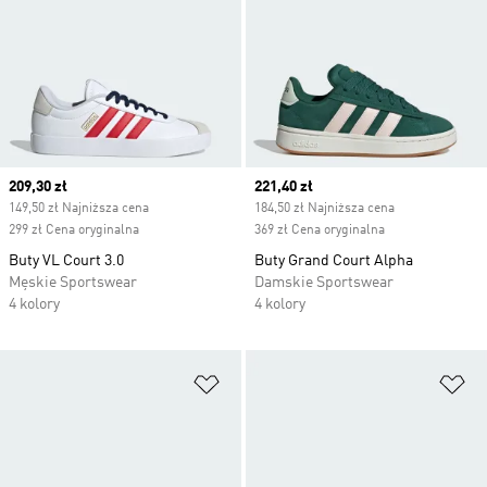
Current price
209,30 zł
Current price
221,40 zł
149,50 zł Najniższa cena
184,50 zł Najniższa cena
299 zł Cena oryginalna
369 zł Cena oryginalna
Buty VL Court 3.0
Buty Grand Court Alpha
Męskie Sportswear
Damskie Sportswear
4 kolory
4 kolory
Dodaj do listy życzeń
Do