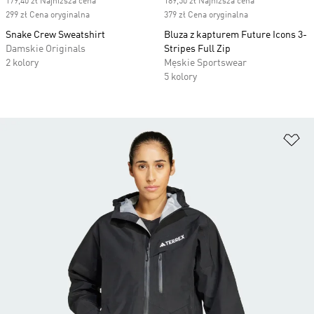
179,40 zł Najniższa cena
189,50 zł Najniższa cena
299 zł Cena oryginalna
379 zł Cena oryginalna
Snake Crew Sweatshirt
Bluza z kapturem Future Icons 3-
Damskie Originals
Stripes Full Zip
2 kolory
Męskie Sportswear
5 kolory
Do