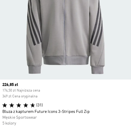
Current price
226,85 zł
174,50 zł Najniższa cena
349 zł Cena oryginalna
(31)
Bluza z kapturem Future Icons 3-Stripes Full Zip
Męskie Sportswear
5 kolory