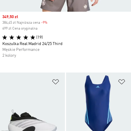
Sale price
349,50 zł
384,45 zł Najniższa cena
-9%
Discount
699 zł Cena oryginalna
(19)
Koszulka Real Madrid 24/25 Third
Męskie Performance
2 kolory
Dodaj do listy życzeń
Do