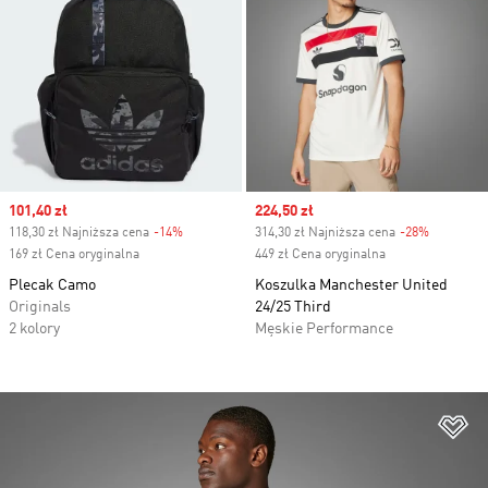
Sale price
101,40 zł
Sale price
224,50 zł
118,30 zł Najniższa cena
-14%
Discount
314,30 zł Najniższa cena
-28%
Discount
169 zł Cena oryginalna
449 zł Cena oryginalna
Plecak Camo
Koszulka Manchester United
Originals
24/25 Third
2 kolory
Męskie Performance
Do