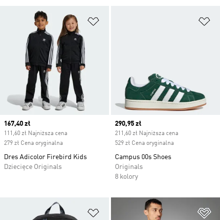
Dodaj do listy życzeń
Do
Current price
167,40 zł
Current price
290,95 zł
111,60 zł Najniższa cena
211,60 zł Najniższa cena
279 zł Cena oryginalna
529 zł Cena oryginalna
Dres Adicolor Firebird Kids
Campus 00s Shoes
Dziecięce Originals
Originals
8 kolory
Dodaj do listy życzeń
Do