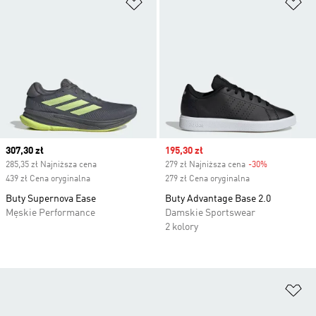
Dodaj do listy życzeń
Do
Current price
307,30 zł
Sale price
195,30 zł
285,35 zł Najniższa cena
279 zł Najniższa cena
-30%
Discount
439 zł Cena oryginalna
279 zł Cena oryginalna
Buty Supernova Ease
Buty Advantage Base 2.0
Męskie Performance
Damskie Sportswear
2 kolory
Do