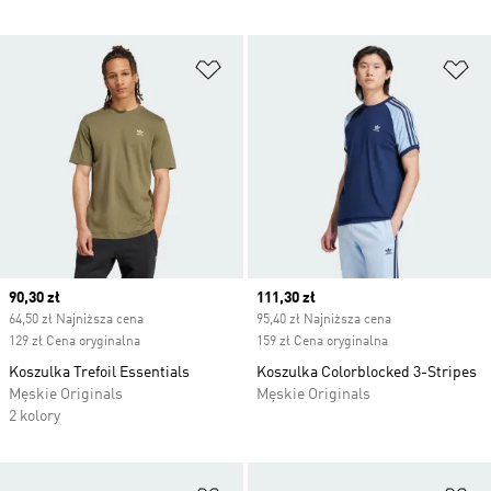
Dodaj do listy życzeń
Do
Current price
90,30 zł
Current price
111,30 zł
64,50 zł Najniższa cena
95,40 zł Najniższa cena
129 zł Cena oryginalna
159 zł Cena oryginalna
Koszulka Trefoil Essentials
Koszulka Colorblocked 3-Stripes
Męskie Originals
Męskie Originals
2 kolory