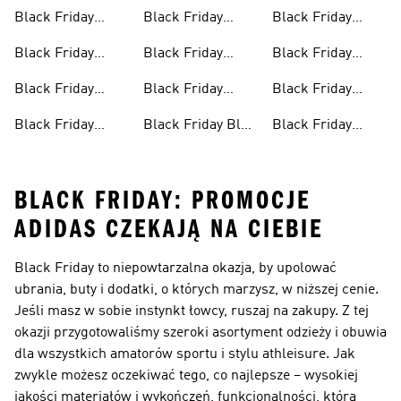
Butów Do
Skarpetek
Produktów Do Gry
Mężczyzn
Black Friday
Black Friday
Black Friday
Biegania
W Golfa Dla
Dresów Męskich
Odzieży Dziecięcej
Legginsów Dla
Mężczyzn
Black Friday
Black Friday
Black Friday
Kobiet
Spodni
Sneakersów
Spodni
Black Friday
Black Friday
Black Friday
Dresowych
Męskich
Artykułów Dla
Kurtek
Plecaków
Black Friday
Black Friday Bluz
Black Friday
Kobiet
Dresów
Z Kapturem
Toreb
BLACK FRIDAY: PROMOCJE
ADIDAS CZEKAJĄ NA CIEBIE
Black Friday to niepowtarzalna okazja, by upolować
ubrania, buty i dodatki, o których marzysz, w niższej cenie.
Jeśli masz w sobie instynkt łowcy, ruszaj na zakupy. Z tej
okazji przygotowaliśmy szeroki asortyment odzieży i obuwia
dla wszystkich amatorów sportu i stylu athleisure. Jak
zwykle możesz oczekiwać tego, co najlepsze – wysokiej
jakości materiałów i wykończeń, funkcjonalności, która