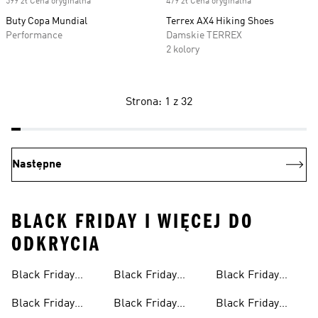
599 zł Cena oryginalna
479 zł Cena oryginalna
Buty Copa Mundial
Terrex AX4 Hiking Shoes
Performance
Damskie TERREX
2 kolory
Strona: 1 z 32
Następne
BLACK FRIDAY I WIĘCEJ DO
ODKRYCIA
Black Friday
Black Friday
Black Friday
Damskich
Sneakersów
Strojów
Butów Do
Black Friday
Black Friday
Black Friday
Damskich
Pływackich
Koszykówki Dla