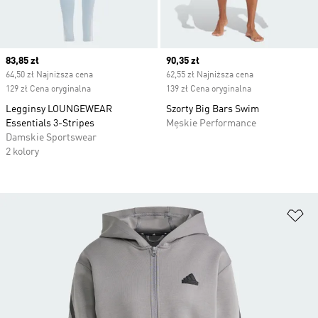
Current price
83,85 zł
Current price
90,35 zł
64,50 zł Najniższa cena
62,55 zł Najniższa cena
129 zł Cena oryginalna
139 zł Cena oryginalna
Legginsy LOUNGEWEAR
Szorty Big Bars Swim
Essentials 3-Stripes
Męskie Performance
Damskie Sportswear
2 kolory
Do