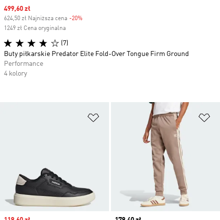
Sale price
499,60 zł
624,50 zł Najniższa cena
-20%
Discount
1249 zł Cena oryginalna
(7)
Buty piłkarskie Predator Elite Fold-Over Tongue Firm Ground
Performance
4 kolory
Dodaj do listy życzeń
Do