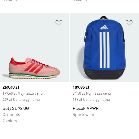
5 kolory
3 kolory
Dodaj do listy życzeń
Do
Current price
269,40 zł
Current price
109,85 zł
179,60 zł Najniższa cena
84,50 zł Najniższa cena
449 zł Cena oryginalna
169 zł Cena oryginalna
Buty SL 72 OG
Plecak APWR
Originals
Sportswear
2 kolory