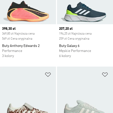
Current price
398,30 zł
Current price
207,20 zł
369,85 zł Najniższa cena
194,25 zł Najniższa cena
569 zł Cena oryginalna
259 zł Cena oryginalna
Buty Anthony Edwards 2
Buty Galaxy 6
Performance
Męskie Performance
3 kolory
6 kolory
Dodaj do listy życzeń
Do