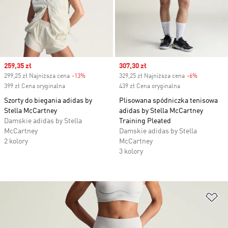
Sale price
259,35 zł
Sale price
307,30 zł
299,25 zł Najniższa cena
-13%
Discount
329,25 zł Najniższa cena
-6%
Discount
399 zł Cena oryginalna
439 zł Cena oryginalna
Szorty do biegania adidas by
Plisowana spódniczka tenisowa
Stella McCartney
adidas by Stella McCartney
Damskie adidas by Stella
Training Pleated
McCartney
Damskie adidas by Stella
2 kolory
McCartney
3 kolory
Do