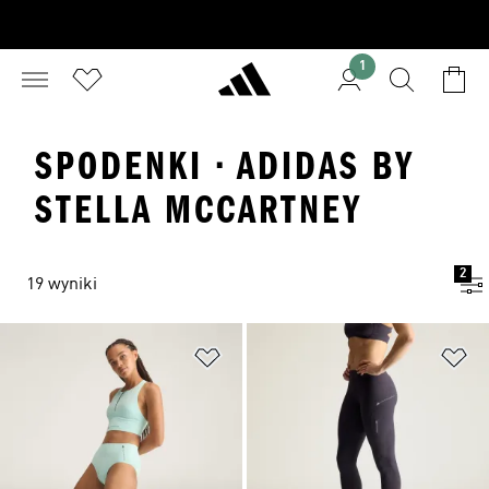
1
SPODENKI · ADIDAS BY
STELLA MCCARTNEY
2
19 wyniki
Dodaj do listy życzeń
Do