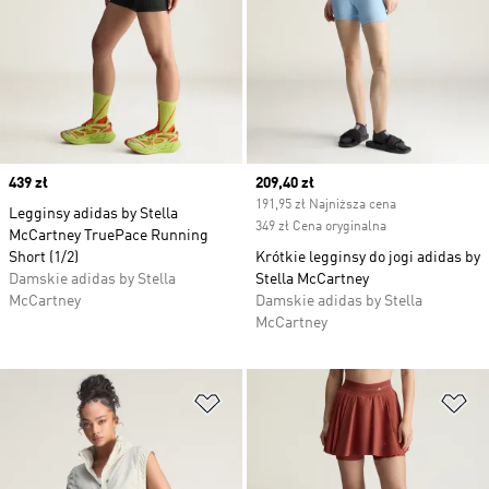
Price
439 zł
Current price
209,40 zł
191,95 zł Najniższa cena
Legginsy adidas by Stella
349 zł Cena oryginalna
McCartney TruePace Running
Short (1/2)
Krótkie legginsy do jogi adidas by
Damskie adidas by Stella
Stella McCartney
McCartney
Damskie adidas by Stella
McCartney
Dodaj do listy życzeń
Do