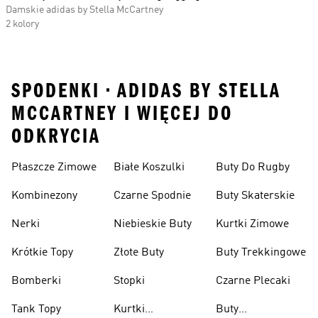
Damskie adidas by Stella McCartney
2 kolory
SPODENKI • ADIDAS BY STELLA
MCCARTNEY I WIĘCEJ DO
ODKRYCIA
Płaszcze Zimowe
Białe Koszulki
Buty Do Rugby
Kombinezony
Czarne Spodnie
Buty Skaterskie
Nerki
Niebieskie Buty
Kurtki Zimowe
Krótkie Topy
Złote Buty
Buty Trekkingowe
Bomberki
Stopki
Czarne Plecaki
Tank Topy
Kurtki
Buty