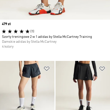
Price
479 zł
(1)
Szorty treningowe 2 w 1 adidas by Stella McCartney Training
Damskie adidas by Stella McCartney
4 kolory
Dodaj do listy życzeń
Do