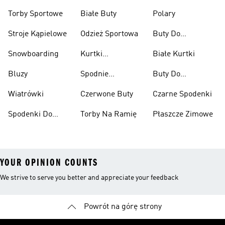
Przeciwdeszczowe
Wspinaczkowe
Torby Sportowe
Białe Buty
Polary
Stroje Kąpielowe
Odzież Sportowa
Buty Do
Podnoszenia
Snowboarding
Kurtki
Białe Kurtki
Ciężarów
Narciarskie
Bluzy
Spodnie
Buty Do
Narciarskie
Koszykówki
Wiatrówki
Czerwone Buty
Czarne Spodenki
Spodenki Do
Torby Na Ramię
Płaszcze Zimowe
Kolan
YOUR OPINION COUNTS
We strive to serve you better and appreciate your feedback
Powrót na górę strony