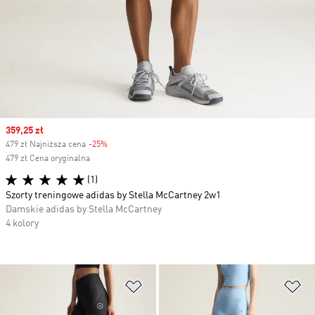
Sale price
359,25 zł
479 zł Najniższa cena
-25%
Discount
479 zł Cena oryginalna
(1)
Szorty treningowe adidas by Stella McCartney 2w1
Damskie adidas by Stella McCartney
4 kolory
Dodaj do listy życzeń
Do