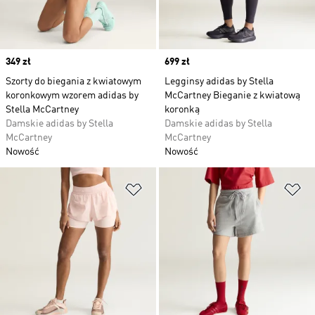
Price
349 zł
Price
699 zł
Szorty do biegania z kwiatowym
Legginsy adidas by Stella
koronkowym wzorem adidas by
McCartney Bieganie z kwiatową
Stella McCartney
koronką
Damskie adidas by Stella
Damskie adidas by Stella
McCartney
McCartney
Nowość
Nowość
Dodaj do listy życzeń
Do