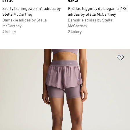
Price
479 zł
Price
439 zł
Szorty treningowe 2in1 adidas by
Krótkie legginsy do biegania (1/2)
Stella McCartney
adidas by Stella McCartney
Damskie adidas by Stella
Damskie adidas by Stella
McCartney
McCartney
4 kolory
2 kolory
Do