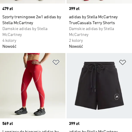
Price
479 zł
Price
399 zł
Szorty treningowe 2w1 adidas by
adidas by Stella McCartney
Stella McCartney
TrueCasuals Terry Shorts
Damskie adidas by Stella
Damskie adidas by Stella
McCartney
McCartney
4 kolory
2 kolory
Nowość
Nowość
Dodaj do listy życzeń
Do
Price
569 zł
Price
399 zł