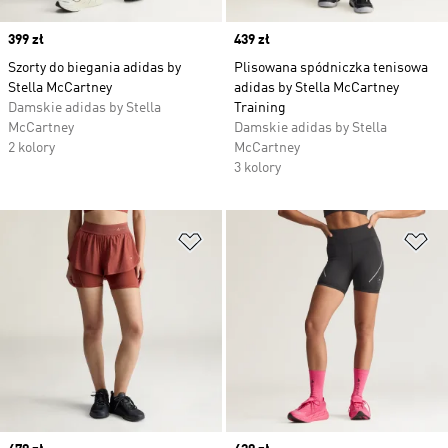
Price
399 zł
Price
439 zł
Szorty do biegania adidas by
Plisowana spódniczka tenisowa
Stella McCartney
adidas by Stella McCartney
Damskie adidas by Stella
Training
McCartney
Damskie adidas by Stella
2 kolory
McCartney
3 kolory
Dodaj do listy życzeń
Do