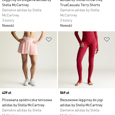
Legginsy do biegania adidas by
adidas by Stella McCartney
Stella McCartney
TrueCasuals Terry Shorts
Damskie adidas by Stella
Damskie adidas by Stella
McCartney
McCartney
3 kolory
2 kolory
Nowość
Nowość
Dodaj do listy życzeń
Do
Price
439 zł
Price
569 zł
Plisowana spódniczka tenisowa
Bezszwowe legginsy do jogi
adidas by Stella McCartney
adidas by Stella McCartney
Damskie adidas by Stella
Damskie adidas by Stella