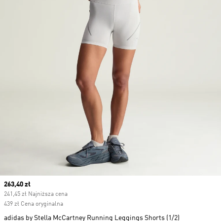
Current price
263,40 zł
241,45 zł Najniższa cena
439 zł Cena oryginalna
adidas by Stella McCartney Running Leggings Shorts (1/2)