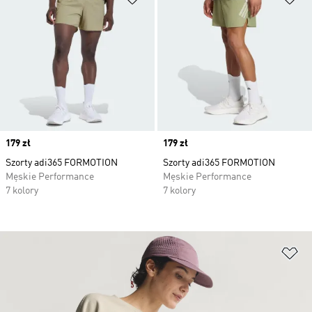
Price
179 zł
Price
179 zł
Szorty adi365 FORMOTION
Szorty adi365 FORMOTION
Męskie Performance
Męskie Performance
7 kolory
7 kolory
Do