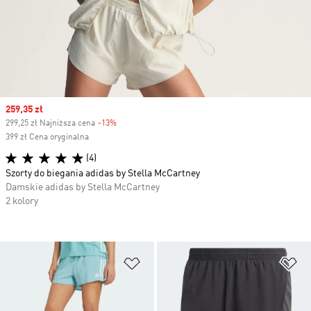
Sale price
259,35 zł
299,25 zł Najniższa cena
-13%
Discount
399 zł Cena oryginalna
(4)
Szorty do biegania adidas by Stella McCartney
Damskie adidas by Stella McCartney
2 kolory
Dodaj do listy życzeń
Do