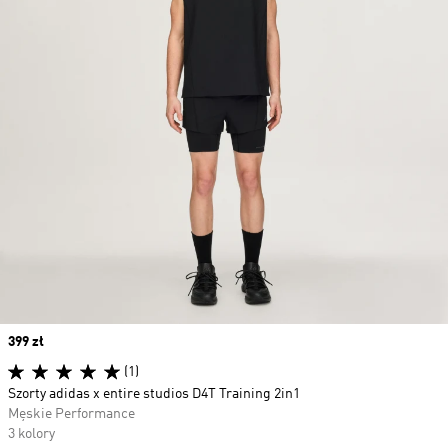
Price
399 zł
(1)
Szorty adidas x entire studios D4T Training 2in1
Męskie Performance
3 kolory