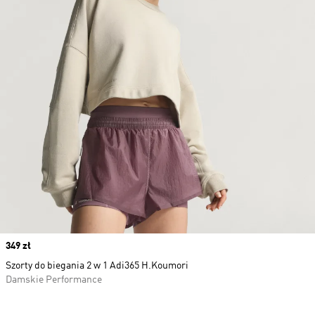
Price
349 zł
Szorty do biegania 2 w 1 Adi365 H.Koumori
Damskie Performance