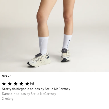
Price
399 zł
(4)
Szorty do biegania adidas by Stella McCartney
Damskie adidas by Stella McCartney
2 kolory