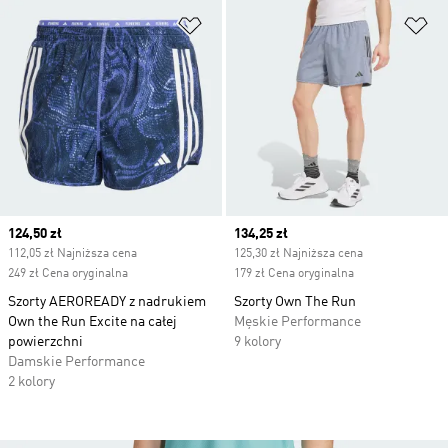
Dodaj do listy życzeń
Do
Current price
124,50 zł
Current price
134,25 zł
112,05 zł Najniższa cena
125,30 zł Najniższa cena
249 zł Cena oryginalna
179 zł Cena oryginalna
Szorty AEROREADY z nadrukiem
Szorty Own The Run
Own the Run Excite na całej
Męskie Performance
powierzchni
9 kolory
Damskie Performance
2 kolory