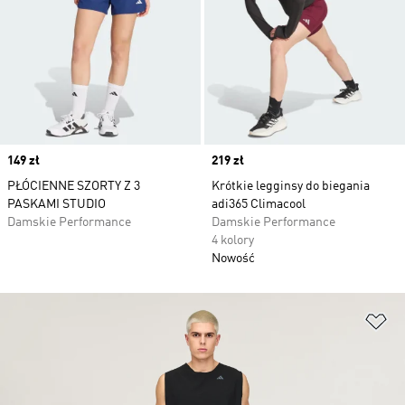
Price
149 zł
Price
219 zł
PŁÓCIENNE SZORTY Z 3
Krótkie legginsy do biegania
PASKAMI STUDIO
adi365 Climacool
Damskie Performance
Damskie Performance
4 kolory
Nowość
Do