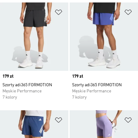
Dodaj do listy życzeń
Do
Price
179 zł
Price
179 zł
Szorty adi365 FORMOTION
Szorty adi365 FORMOTION
Męskie Performance
Męskie Performance
7 kolory
7 kolory
Dodaj do listy życzeń
Do