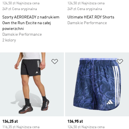
124,50 zł Najniższa cena
124,50 zł Najniższa cena
249 zł Cena oryginalna
249 zł Cena oryginalna
Szorty AEROREADY z nadrukiem
Ultimate HEAT.RDY Shorts
Own the Run Excite na całej
Damskie Performance
powierzchni
Damskie Performance
2 kolory
Dodaj do listy życzeń
Do
Current price
134,25 zł
Current price
136,95 zł
116,35 zł Najniższa cena
124,50 zł Najniższa cena