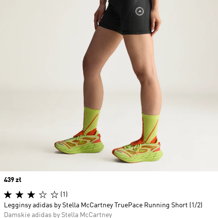
Price
439 zł
(1)
Legginsy adidas by Stella McCartney TruePace Running Short (1/2)
Damskie adidas by Stella McCartney