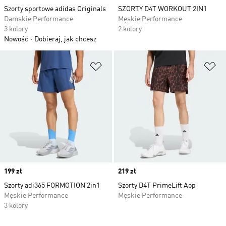
Szorty sportowe adidas Originals
SZORTY D4T WORKOUT 2IN1
Damskie Performance
Męskie Performance
3 kolory
2 kolory
Nowość
Dobieraj, jak chcesz
Dodaj do listy życzeń
Do
Price
199 zł
Price
219 zł
Szorty adi365 FORMOTION 2in1
Szorty D4T PrimeLift Aop
Męskie Performance
Męskie Performance
3 kolory