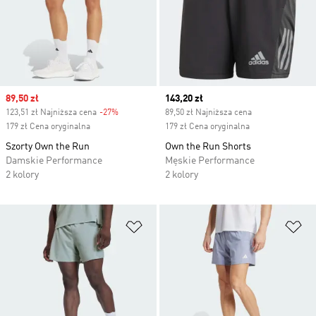
Sale price
89,50 zł
Current price
143,20 zł
123,51 zł Najniższa cena
-27%
Discount
89,50 zł Najniższa cena
179 zł Cena oryginalna
179 zł Cena oryginalna
Szorty Own the Run
Own the Run Shorts
Damskie Performance
Męskie Performance
2 kolory
2 kolory
Dodaj do listy życzeń
Do