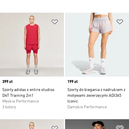
Dodaj do listy życzeń
Do
Price
399 zł
Price
199 zł
Szorty adidas x entire studios
Szorty do biegania z nadrukiem z
D4T Training 2in1
motywami zwierzęcymi ADI365
Męskie Performance
Iconic
3 kolory
Damskie Performance
Dodaj do listy życzeń
Do