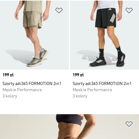
Dodaj do listy życzeń
Do
Price
199 zł
Price
199 zł
Szorty adi365 FORMOTION 2in1
Szorty adi365 FORMOTION 2in1
Męskie Performance
Męskie Performance
3 kolory
3 kolory
Do