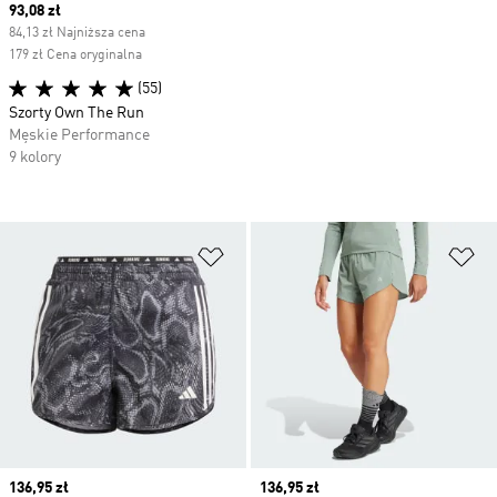
Current price
93,08 zł
84,13 zł Najniższa cena
179 zł Cena oryginalna
(55)
Szorty Own The Run
Męskie Performance
9 kolory
Dodaj do listy życzeń
Do
Current price
136,95 zł
Current price
136,95 zł