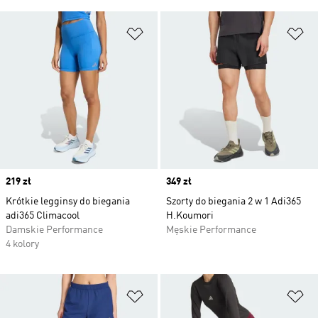
Dodaj do listy życzeń
Do
Price
219 zł
Price
349 zł
Krótkie legginsy do biegania
Szorty do biegania 2 w 1 Adi365
adi365 Climacool
H.Koumori
Damskie Performance
Męskie Performance
4 kolory
Dodaj do listy życzeń
Do