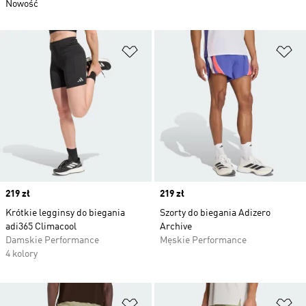
Nowość
Dodaj do listy życzeń
Do
Price
219 zł
Price
219 zł
Krótkie legginsy do biegania
Szorty do biegania Adizero
adi365 Climacool
Archive
Damskie Performance
Męskie Performance
4 kolory
Dodaj do listy życzeń
Do