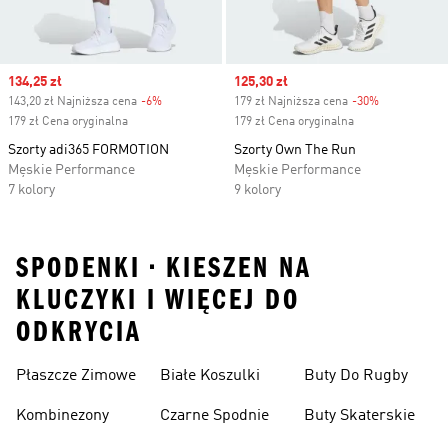
Sale price
134,25 zł
Sale price
125,30 zł
143,20 zł Najniższa cena
-6%
Discount
179 zł Najniższa cena
-30%
Discount
179 zł Cena oryginalna
179 zł Cena oryginalna
Szorty adi365 FORMOTION
Szorty Own The Run
Męskie Performance
Męskie Performance
7 kolory
9 kolory
SPODENKI • KIESZEN NA
KLUCZYKI I WIĘCEJ DO
ODKRYCIA
Płaszcze Zimowe
Białe Koszulki
Buty Do Rugby
Kombinezony
Czarne Spodnie
Buty Skaterskie