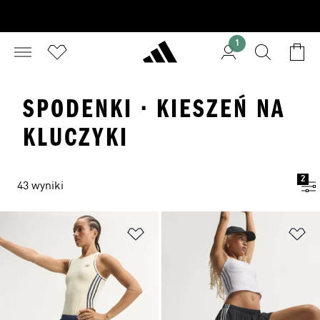
1
SPODENKI · KIESZEŃ NA
KLUCZYKI
2
43 wyniki
Dodaj do listy życzeń
Do