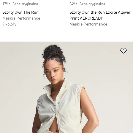
179 zł Cena oryginalna
249 zł Cena oryginalna
Szorty Own The Run
Szorty Own the Run Excite Allover
Męskie Performance
Print AEROREADY
9 kolory
Męskie Performance
Do