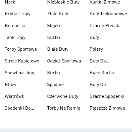
Nerki
Niebieskie Buty
Kurtki Zimowe
Krótkie Topy
Złote Buty
Buty Trekkingowe
Bomberki
Stopki
Czarne Plecaki
Tank Topy
Kurtki
Buty
Przeciwdeszczowe
Wspinaczkowe
Torby Sportowe
Białe Buty
Polary
Stroje Kąpielowe
Odzież Sportowa
Buty Do
Podnoszenia
Snowboarding
Kurtki
Białe Kurtki
Ciężarów
Narciarskie
Bluzy
Spodnie
Buty Do
Narciarskie
Koszykówki
Wiatrówki
Czerwone Buty
Czarne Spodenki
Spodenki Do
Torby Na Ramię
Płaszcze Zimowe
Kolan