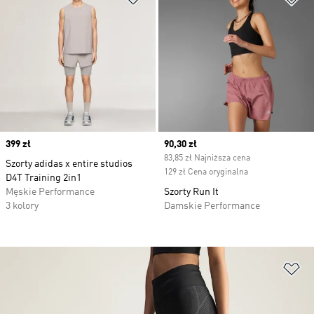
Price
399 zł
Current price
90,30 zł
83,85 zł Najniższa cena
Szorty adidas x entire studios
129 zł Cena oryginalna
D4T Training 2in1
Męskie Performance
Szorty Run It
3 kolory
Damskie Performance
Do