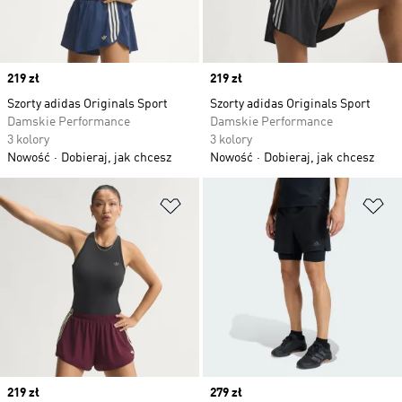
Price
219 zł
Price
219 zł
Szorty adidas Originals Sport
Szorty adidas Originals Sport
Damskie Performance
Damskie Performance
3 kolory
3 kolory
Nowość
Dobieraj, jak chcesz
Nowość
Dobieraj, jak chcesz
Dodaj do listy życzeń
Do
Price
219 zł
Price
279 zł