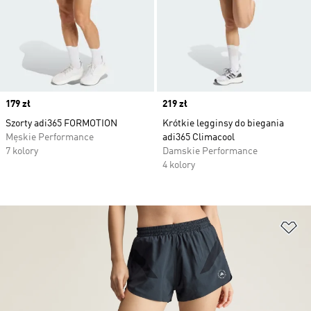
Price
179 zł
Price
219 zł
Szorty adi365 FORMOTION
Krótkie legginsy do biegania
Męskie Performance
adi365 Climacool
7 kolory
Damskie Performance
4 kolory
Do