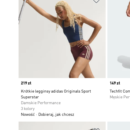
Price
219 zł
Price
149 zł
Krótkie legginsy adidas Originals Sport
Techfit Com
Superstar
Męskie Pe
Damskie Performance
3 kolory
Nowość
Dobieraj, jak chcesz
Dodaj do listy