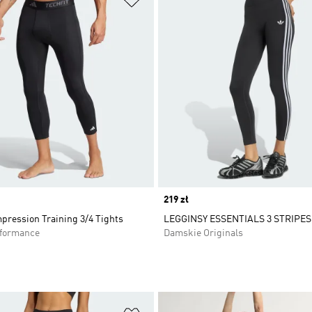
Price
219 zł
pression Training 3/4 Tights
LEGGINSY ESSENTIALS 3 STRIPE
rformance
Damskie Originals
 życzeń
Dodaj do listy życzeń