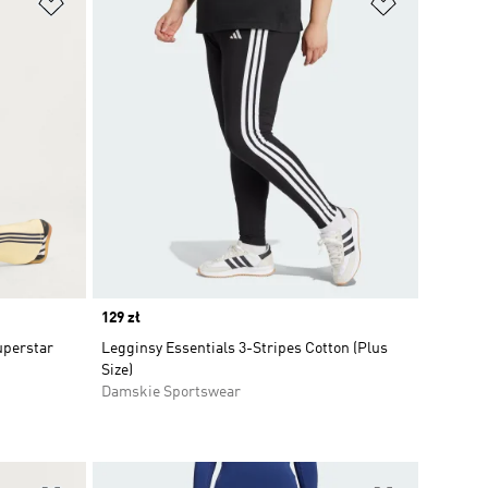
Dodaj do listy życzeń
Dodaj do li
Price
129 zł
uperstar
Legginsy Essentials 3-Stripes Cotton (Plus
Size)
Damskie Sportswear