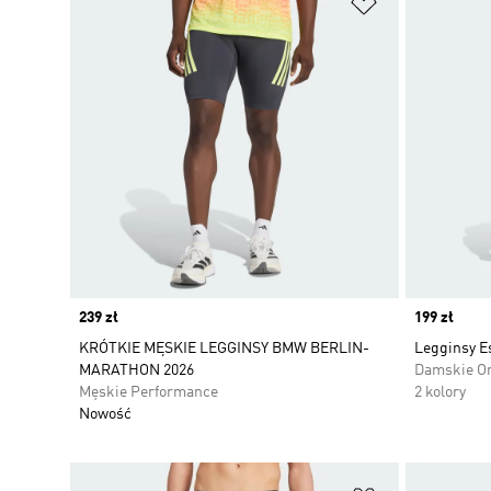
Price
239 zł
Price
199 zł
KRÓTKIE MĘSKIE LEGGINSY BMW BERLIN-
Legginsy E
MARATHON 2026
Damskie Or
Męskie Performance
2 kolory
Nowość