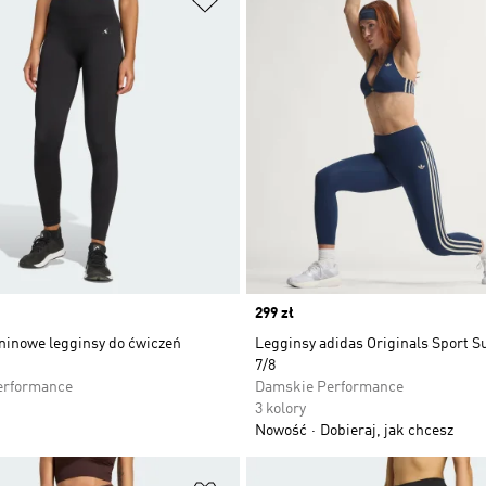
Price
299 zł
ninowe legginsy do ćwiczeń
Legginsy adidas Originals Sport S
7/8
erformance
Damskie Performance
3 kolory
Nowość
Dobieraj, jak chcesz
 życzeń
Dodaj do listy życzeń