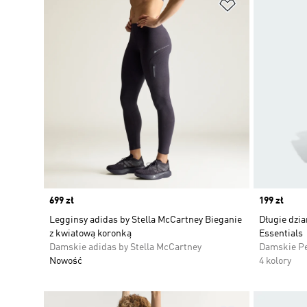
Dodaj do listy
Price
699 zł
Price
199 zł
Legginsy adidas by Stella McCartney Bieganie
Długie dzia
z kwiatową koronką
Essentials
Damskie adidas by Stella McCartney
Damskie P
Nowość
4 kolory