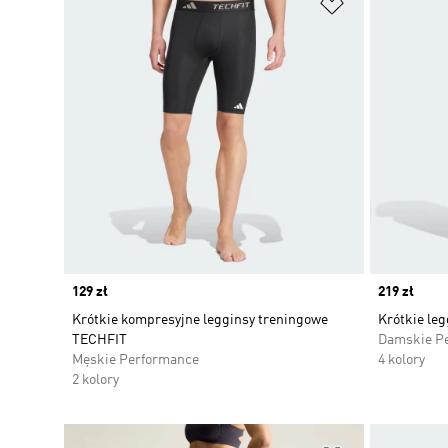
Dodaj do listy
Price
129 zł
Price
219 zł
Krótkie kompresyjne legginsy treningowe
Krótkie leg
TECHFIT
Damskie P
Męskie Performance
4 kolory
2 kolory