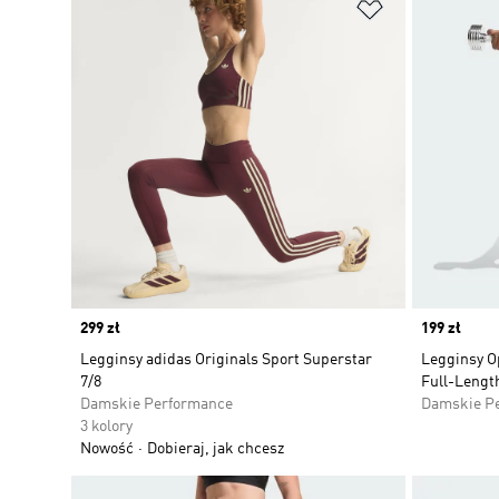
Dodaj do listy
Price
299 zł
Price
199 zł
Legginsy adidas Originals Sport Superstar
Legginsy O
7/8
Full-Length
Damskie Performance
Damskie P
3 kolory
Nowość
Dobieraj, jak chcesz