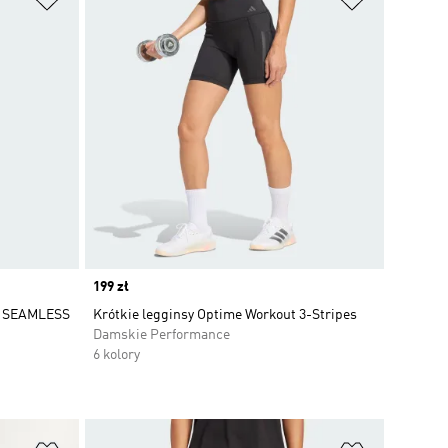
Price
199 zł
S SEAMLESS
Krótkie legginsy Optime Workout 3-Stripes
Damskie Performance
6 kolory
Dodaj do listy życzeń
Dodaj do li