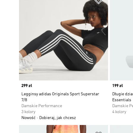
Price
299 zł
Price
199 zł
Legginsy adidas Originals Sport Superstar
Długie dzia
7/8
Essentials
Damskie Performance
Damskie P
3 kolory
4 kolory
Nowość
Dobieraj, jak chcesz
Dodaj do listy