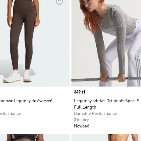
 życzeń
Dodaj do listy życzeń
Price
349 zł
ninowe legginsy do ćwiczeń
Legginsy adidas Originals Sport S
Full Length
erformance
Damskie Performance
3 kolory
Nowość