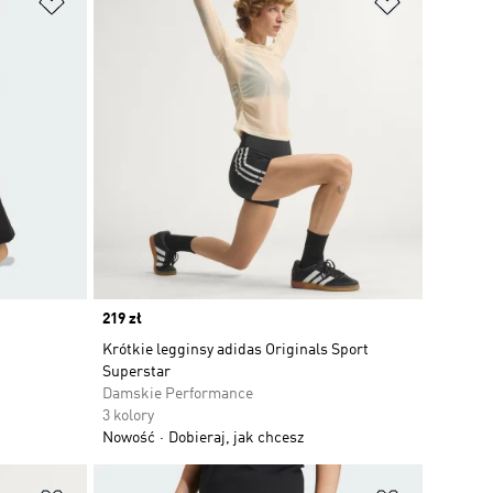
Price
219 zł
Krótkie legginsy adidas Originals Sport
Superstar
Damskie Performance
3 kolory
Nowość
Dobieraj, jak chcesz