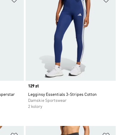
Price
129 zł
uperstar
Legginsy Essentials 3-Stripes Cotton
Damskie Sportswear
2 kolory
Dodaj do listy życzeń
Dodaj do li