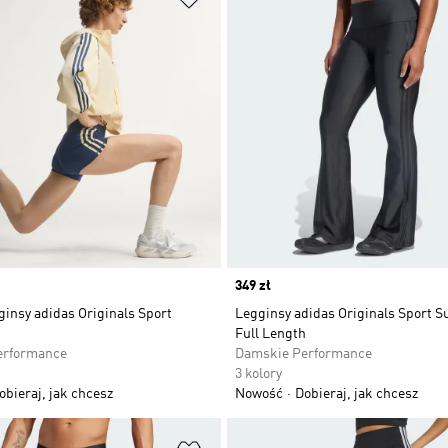
Price
349 zł
ginsy adidas Originals Sport
Legginsy adidas Originals Sport S
Full Length
erformance
Damskie Performance
3 kolory
obieraj, jak chcesz
Nowość
Dobieraj, jak chcesz
 życzeń
Dodaj do listy życzeń