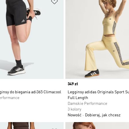
 życzeń
Dodaj do listy życzeń
Price
349 zł
ginsy do biegania adi365 Climacool
Legginsy adidas Originals Sport S
erformance
Full Length
Damskie Performance
3 kolory
Nowość
Dobieraj, jak chcesz