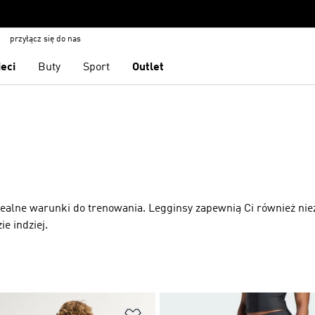
przyłącz się do nas
ieci
Buty
Sport
Outlet
dealne warunki do trenowania. Legginsy zapewnią Ci również ni
e indziej.
 życzeń
Dodaj do listy życzeń