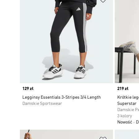
Price
129 zł
Price
219 zł
Legginsy Essentials 3-Stripes 3/4 Length
Krótkie leg
Damskie Sportswear
Superstar
Damskie P
3 kolory
Nowość
D
Dodaj do listy