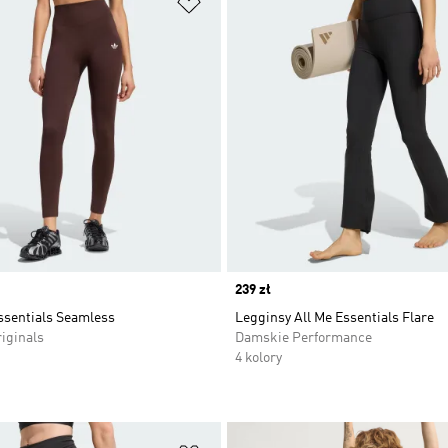
Price
239 zł
ssentials Seamless
Legginsy All Me Essentials Flare
iginals
Damskie Performance
4 kolory