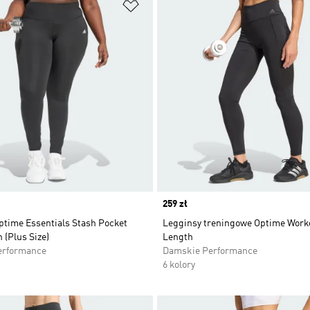
 życzeń
Dodaj do listy życzeń
Price
259 zł
ptime Essentials Stash Pocket
Legginsy treningowe Optime Worko
 (Plus Size)
Length
erformance
Damskie Performance
6 kolory