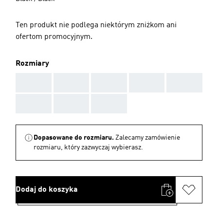
Ten produkt nie podlega niektórym zniżkom ani
ofertom promocyjnym.
Rozmiary
AAA
AAA
AAA
AAA
AAA
AAA
AAA
AAA
Dopasowane do rozmiaru.
Zalecamy zamówienie
rozmiaru, który zazwyczaj wybierasz.
Dodaj do koszyka