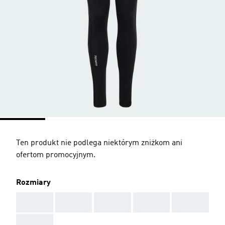
Ten produkt nie podlega niektórym zniżkom ani
ofertom promocyjnym.
Rozmiary
AAA
AAA
AAA
AAA
AAA
AAA