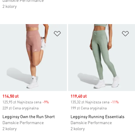
Damskie Performance
2 kolory
Dodaj do listy życzeń
Do
Sale price
114,50 zł
Sale price
119,40 zł
125,95 zł Najniższa cena
-9%
Discount
135,32 zł Najniższa cena
-11%
Discount
229 zł Cena oryginalna
199 zł Cena oryginalna
Legginsy Own the Run Short
Legginsy Running Essentials
Damskie Performance
Damskie Performance
2 kolory
2 kolory