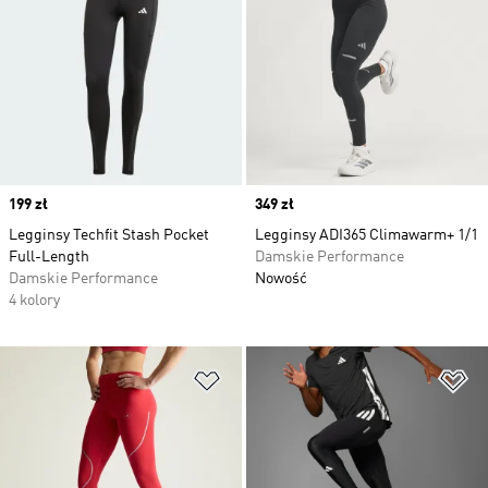
Price
199 zł
Price
349 zł
Legginsy Techfit Stash Pocket
Legginsy ADI365 Climawarm+ 1/1
Full-Length
Damskie Performance
Damskie Performance
Nowość
4 kolory
Dodaj do listy życzeń
Do