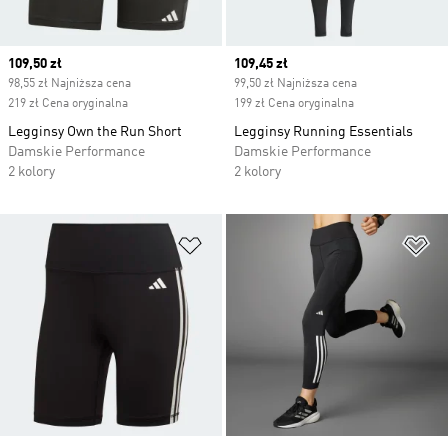
Current price
109,50 zł
Current price
109,45 zł
98,55 zł Najniższa cena
99,50 zł Najniższa cena
219 zł Cena oryginalna
199 zł Cena oryginalna
Legginsy Own the Run Short
Legginsy Running Essentials
Damskie Performance
Damskie Performance
2 kolory
2 kolory
Dodaj do listy życzeń
Do