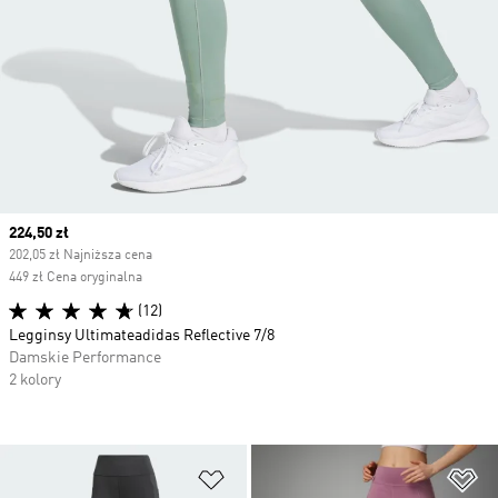
Current price
224,50 zł
202,05 zł Najniższa cena
449 zł Cena oryginalna
(12)
Legginsy Ultimateadidas Reflective 7/8
Damskie Performance
2 kolory
Dodaj do listy życzeń
Do