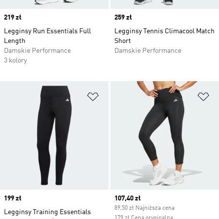
Price
219 zł
Price
259 zł
Legginsy Run Essentials Full
Legginsy Tennis Climacool Match
Length
Short
Damskie Performance
Damskie Performance
3 kolory
Dodaj do listy życzeń
Do
Price
199 zł
Current price
107,40 zł
89,50 zł Najniższa cena
Legginsy Training Essentials
179 zł Cena oryginalna