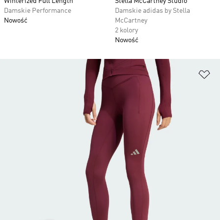
Winterized Full Length
Stella McCartney Studio
Damskie Performance
Damskie adidas by Stella
Nowość
McCartney
2 kolory
Nowość
Do