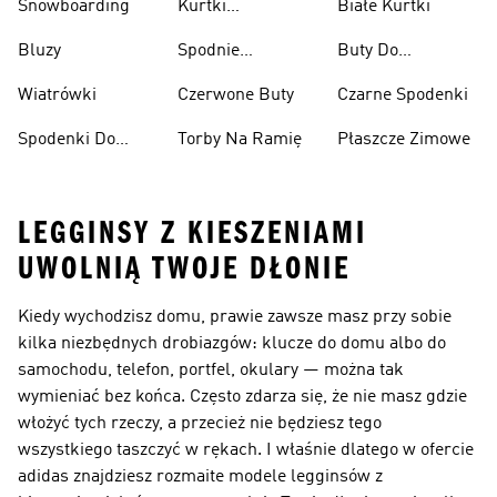
Snowboarding
Kurtki
Białe Kurtki
Ciężarów
Narciarskie
Bluzy
Spodnie
Buty Do
Narciarskie
Koszykówki
Wiatrówki
Czerwone Buty
Czarne Spodenki
Spodenki Do
Torby Na Ramię
Płaszcze Zimowe
Kolan
LEGGINSY Z KIESZENIAMI
UWOLNIĄ TWOJE DŁONIE
Kiedy wychodzisz domu, prawie zawsze masz przy sobie
kilka niezbędnych drobiazgów: klucze do domu albo do
samochodu, telefon, portfel, okulary — można tak
wymieniać bez końca. Często zdarza się, że nie masz gdzie
włożyć tych rzeczy, a przecież nie będziesz tego
wszystkiego taszczyć w rękach. I właśnie dlatego w ofercie
adidas znajdziesz rozmaite modele legginsów z