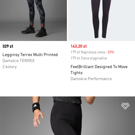
Price
329 zł
Sale price
143,20 zł
179 zł Najniższa cena
-20%
Discount
Legginsy Terrex Multi Printed
179 zł Cena oryginalna
Damskie TERREX
2 kolory
FeelBrilliant Designed To Move
Tights
Damskie Performance
Do