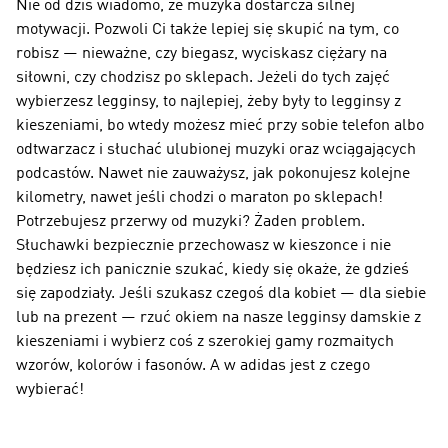
Nie od dziś wiadomo, że muzyka dostarcza silnej
motywacji. Pozwoli Ci także lepiej się skupić na tym, co
robisz — nieważne, czy biegasz, wyciskasz ciężary na
siłowni, czy chodzisz po sklepach. Jeżeli do tych zajęć
wybierzesz
legginsy
, to najlepiej, żeby były to
legginsy z
kieszeniami
, bo wtedy możesz mieć przy sobie telefon albo
odtwarzacz i słuchać ulubionej muzyki oraz wciągających
podcastów. Nawet nie zauważysz, jak pokonujesz kolejne
kilometry, nawet jeśli chodzi o maraton po sklepach!
Potrzebujesz przerwy od muzyki? Żaden problem.
Słuchawki bezpiecznie przechowasz w kieszonce i nie
będziesz ich panicznie szukać, kiedy się okaże, że gdzieś
się zapodziały. Jeśli szukasz czegoś dla kobiet — dla siebie
lub na prezent — rzuć okiem na nasze
legginsy damskie z
kieszeniami
i wybierz coś z szerokiej gamy rozmaitych
wzorów, kolorów i fasonów. A w adidas jest z czego
wybierać!