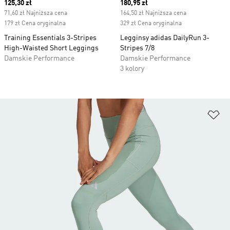
Current price
125,30 zł
Current price
180,95 zł
71,60 zł Najniższa cena
164,50 zł Najniższa cena
179 zł Cena oryginalna
329 zł Cena oryginalna
Training Essentials 3-Stripes
Legginsy adidas DailyRun 3-
High-Waisted Short Leggings
Stripes 7/8
Damskie Performance
Damskie Performance
3 kolory
Do