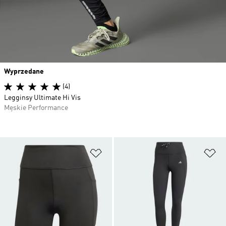
Wyprzedane
(4)
Legginsy Ultimate Hi Vis
Męskie Performance
Dodaj do listy życzeń
Do