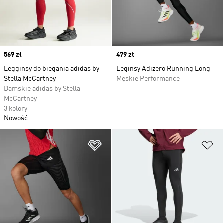
Price
569 zł
Price
479 zł
Legginsy do biegania adidas by
Leginsy Adizero Running Long
Stella McCartney
Męskie Performance
Damskie adidas by Stella
McCartney
3 kolory
Nowość
Dodaj do listy życzeń
Do