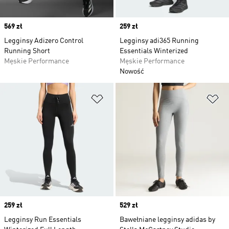
Price
569 zł
Price
259 zł
Legginsy Adizero Control
Legginsy adi365 Running
Running Short
Essentials Winterized
Męskie Performance
Męskie Performance
Nowość
Dodaj do listy życzeń
Do
Price
259 zł
Price
529 zł
Legginsy Run Essentials
Bawełniane legginsy adidas by