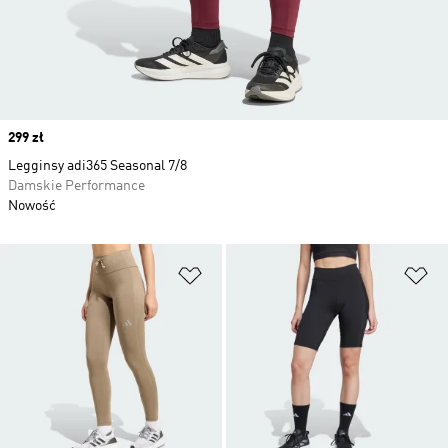
Price
299 zł
Legginsy adi365 Seasonal 7/8
Damskie Performance
Nowość
Dodaj do listy życzeń
Do