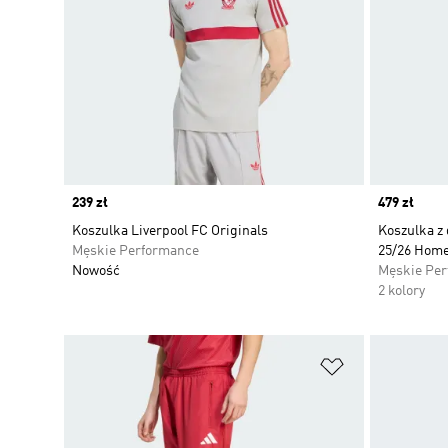
Price
239 zł
Price
479 zł
Koszulka Liverpool FC Originals
Koszulka z
Męskie Performance
25/26 Hom
Nowość
Męskie Pe
2 kolory
Dodaj do listy