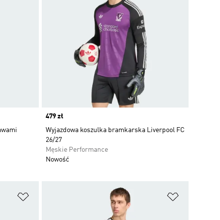
Price
479 zł
kawami
Wyjazdowa koszulka bramkarska Liverpool FC
26/27
Męskie Performance
Nowość
Dodaj do listy życzeń
Dodaj do li