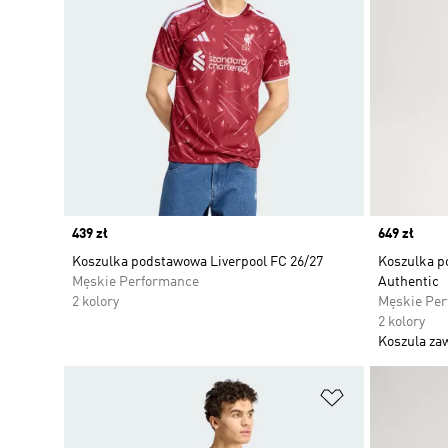
Price
439 zł
Price
649 zł
Koszulka podstawowa Liverpool FC 26/27
Koszulka p
Męskie Performance
Authentic
2 kolory
Męskie Pe
2 kolory
Koszula za
Dodaj do listy