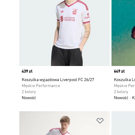
Price
439 zł
Price
649 zł
Koszulka wyjazdowa Liverpool FC 26/27
Koszulka L
Męskie Performance
Męskie Pe
2 kolory
2 kolory
Nowość
Nowość
K
Dodaj do listy