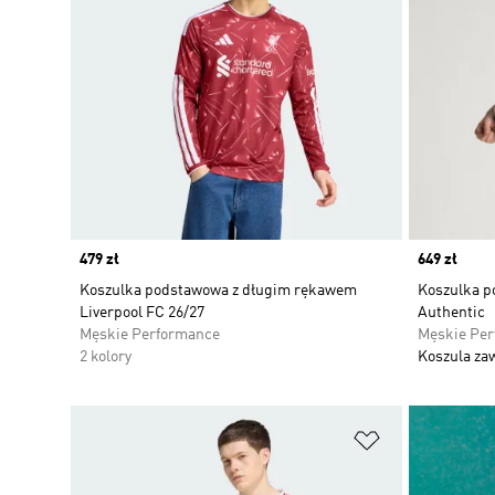
Price
479 zł
Price
649 zł
Koszulka podstawowa z długim rękawem
Koszulka p
Liverpool FC 26/27
Authentic
Męskie Performance
Męskie Pe
2 kolory
Koszula za
Dodaj do listy