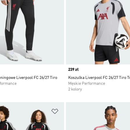
Price
239 zł
ningowe Liverpool FC 26/27 Tiro
Koszulka Liverpool FC 26/27 Tiro T
rformance
Męskie Performance
2 kolory
 życzeń
Dodaj do listy życzeń