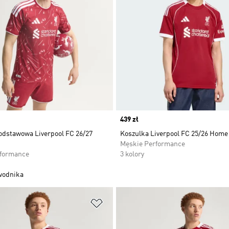
Price
439 zł
odstawowa Liverpool FC 26/27
Koszulka Liverpool FC 25/26 Home
Męskie Performance
rformance
3 kolory
wodnika
 życzeń
Dodaj do listy życzeń