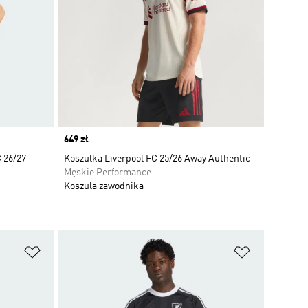
Price
649 zł
 26/27
Koszulka Liverpool FC 25/26 Away Authentic
Męskie Performance
Koszula zawodnika
Dodaj do listy życzeń
Dodaj do li