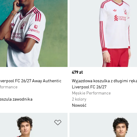
Price
479 zł
iverpool FC 26/27 Away Authentic
Wyjazdowa koszulka z długimi rę
rformance
Liverpool FC 26/27
Męskie Performance
oszula zawodnika
2 kolory
Nowość
 życzeń
Dodaj do listy życzeń