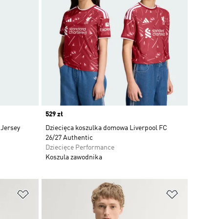
Price
529 zł
 Jersey
Dziecięca koszulka domowa Liverpool FC
26/27 Authentic
Dziecięce Performance
Koszula zawodnika
Dodaj do listy życzeń
Dodaj do li