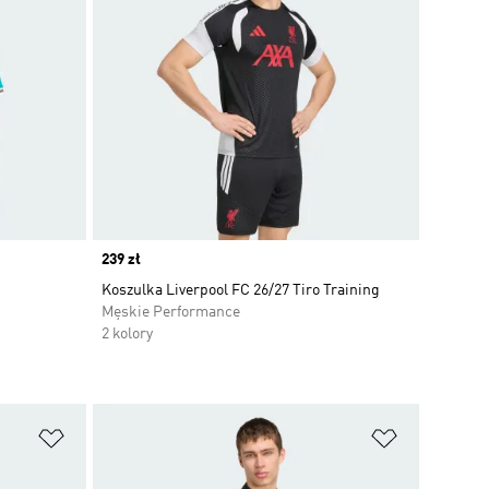
Price
239 zł
Koszulka Liverpool FC 26/27 Tiro Training
Męskie Performance
2 kolory
Dodaj do listy życzeń
Dodaj do li