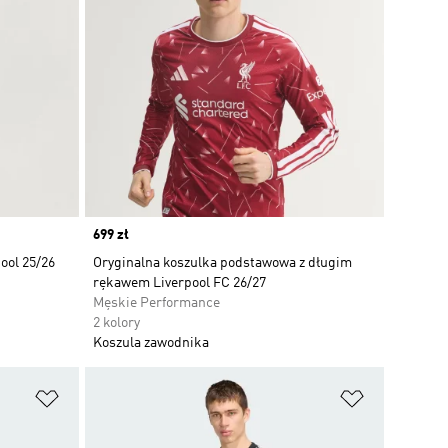
Price
699 zł
ool 25/26
Oryginalna koszulka podstawowa z długim
rękawem Liverpool FC 26/27
Męskie Performance
2 kolory
Koszula zawodnika
Dodaj do listy życzeń
Dodaj do li