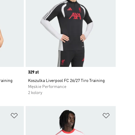
Price
329 zł
raining
Koszulka Liverpool FC 26/27 Tiro Training
Męskie Performance
2 kolory
Dodaj do listy życzeń
Dodaj do li