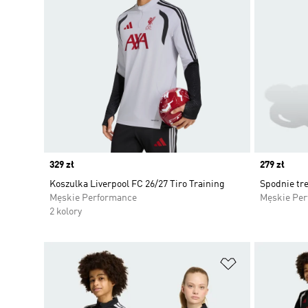
Price
329 zł
Price
279 zł
Koszulka Liverpool FC 26/27 Tiro Training
Spodnie tre
Męskie Performance
Męskie Pe
2 kolory
Dodaj do listy