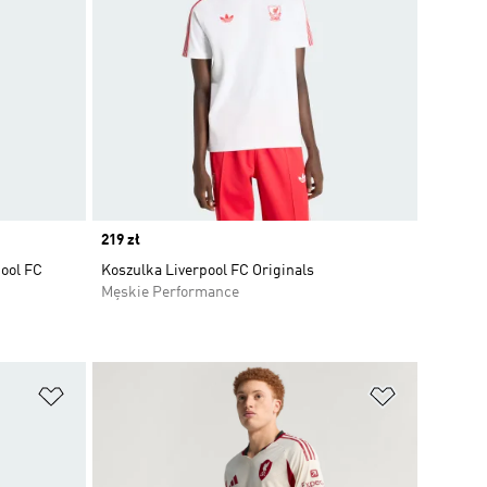
Price
219 zł
ool FC
Koszulka Liverpool FC Originals
Męskie Performance
Dodaj do listy życzeń
Dodaj do li