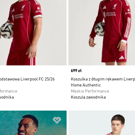
Price
699 zł
odstawowa Liverpool FC 25/26
Koszulka z długim rękawem Liverp
Home Authentic
rformance
Męskie Performance
wodnika
Koszula zawodnika
 życzeń
Dodaj do listy życzeń