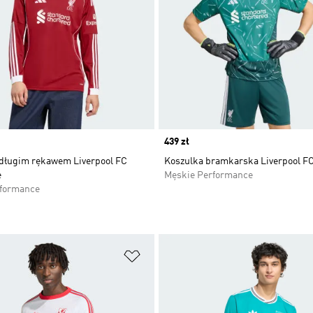
Price
439 zł
 długim rękawem Liverpool FC
Koszulka bramkarska Liverpool FC
e
Męskie Performance
rformance
 życzeń
Dodaj do listy życzeń