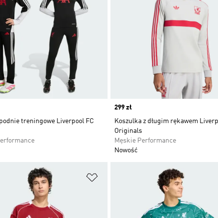
Price
299 zł
spodnie treningowe Liverpool FC
Koszulka z długim rękawem Liverp
Originals
Performance
Męskie Performance
Nowość
 życzeń
Dodaj do listy życzeń