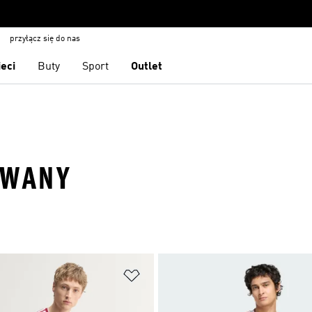
przyłącz się do nas
ieci
Buty
Sport
Outlet
OWANY
 życzeń
Dodaj do listy życzeń