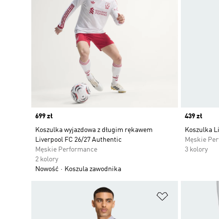
Price
699 zł
Price
439 zł
Koszulka wyjazdowa z długim rękawem
Koszulka L
Liverpool FC 26/27 Authentic
Męskie Pe
Męskie Performance
3 kolory
2 kolory
Nowość
Koszula zawodnika
Dodaj do listy