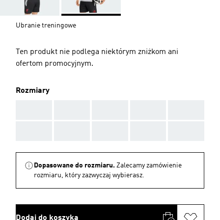
Ubranie treningowe
Ten produkt nie podlega niektórym zniżkom ani
ofertom promocyjnym.
Rozmiary
AAA
AAA
AAA
AAA
AAA
AAA
AAA
AAA
AAA
AAA
Dopasowane do rozmiaru.
Zalecamy zamówienie
rozmiaru, który zazwyczaj wybierasz.
Dodaj do koszyka