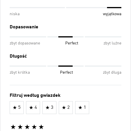
niska
wyjątkowa
Dopasowanie
zbyt dopasowane
Perfect
zbyt luźne
Długość
zbyt krótka
Perfect
zbyt długa
Filtruj według gwiazdek
5
4
3
2
1