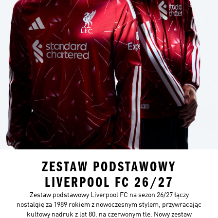
ZESTAW PODSTAWOWY
LIVERPOOL FC 26/27
Zestaw podstawowy Liverpool FC na sezon 26/27 łączy
nostalgię za 1989 rokiem z nowoczesnym stylem, przywracając
kultowy nadruk z lat 80. na czerwonym tle. Nowy zestaw