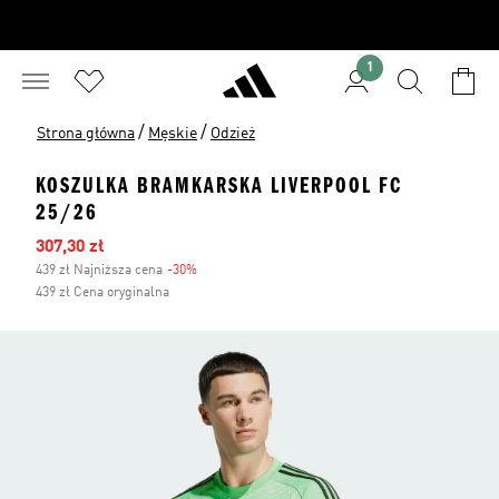
1
/
/
Strona główna
Męskie
Odzież
KOSZULKA BRAMKARSKA LIVERPOOL FC
25/26
Ceny na wyprzedaży
307,30 zł
439 zł Najniższa cena
-30%
Zniżka
439 zł Cena oryginalna