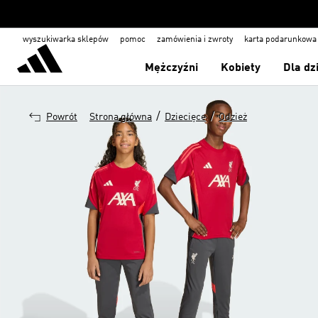
wyszukiwarka sklepów
pomoc
zamówienia i zwroty
karta podarunkowa
Mężczyźni
Kobiety
Dla dz
/
/
Powrót
Strona główna
Dziecięce
Odzież