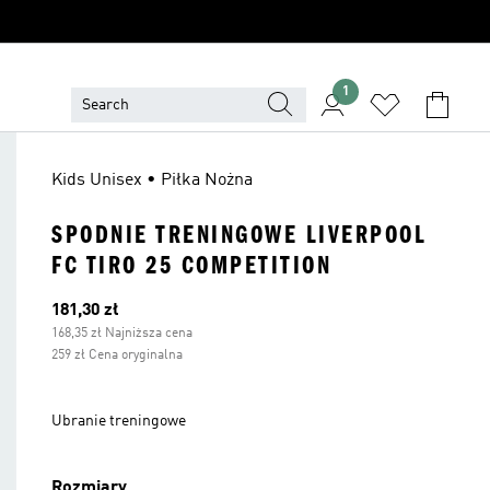
1
Kids Unisex • Piłka Nożna
SPODNIE TRENINGOWE LIVERPOOL
FC TIRO 25 COMPETITION
Bieżąca cena
181,30 zł
168,35 zł Najniższa cena
259 zł Cena oryginalna
Ubranie treningowe
Rozmiary