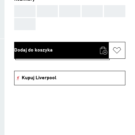
AAA
AAA
AAA
AAA
AAA
AAA
Dodaj do koszyka
Kupuj Liverpool