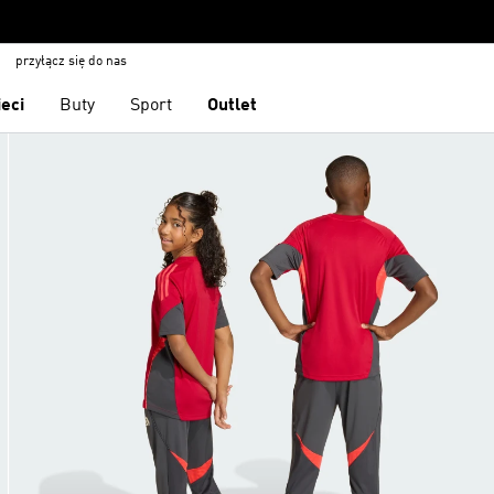
przyłącz się do nas
ieci
Buty
Sport
Outlet