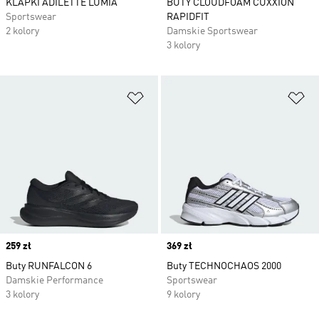
KLAPKI ADILETTE LUMIA
BUTY CLOUDFOAM CUXXION
Sportswear
RAPIDFIT
2 kolory
Damskie Sportswear
3 kolory
Dodaj do listy życzeń
Do
Price
259 zł
Price
369 zł
Buty RUNFALCON 6
Buty TECHNOCHAOS 2000
Damskie Performance
Sportswear
3 kolory
9 kolory