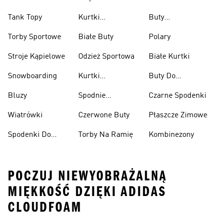
Tank Topy
Kurtki
Buty
Przeciwdeszczowe
Wspinaczkowe
Torby Sportowe
Białe Buty
Polary
Stroje Kąpielowe
Odzież Sportowa
Białe Kurtki
Snowboarding
Kurtki
Buty Do
Narciarskie
Koszykówki
Bluzy
Spodnie
Czarne Spodenki
Narciarskie
Wiatrówki
Czerwone Buty
Płaszcze Zimowe
Spodenki Do
Torby Na Ramię
Kombinezony
Kolan
POCZUJ NIEWYOBRAŻALNĄ
MIĘKKOŚĆ DZIĘKI ADIDAS
CLOUDFOAM