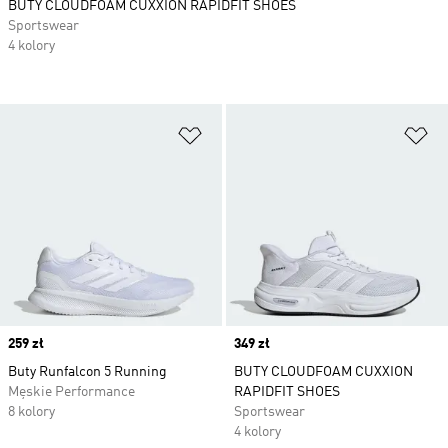
BUTY CLOUDFOAM CUXXION RAPIDFIT SHOES
Sportswear
4 kolory
Dodaj do listy życzeń
Do
Price
259 zł
Price
349 zł
Buty Runfalcon 5 Running
BUTY CLOUDFOAM CUXXION
Męskie Performance
RAPIDFIT SHOES
8 kolory
Sportswear
4 kolory