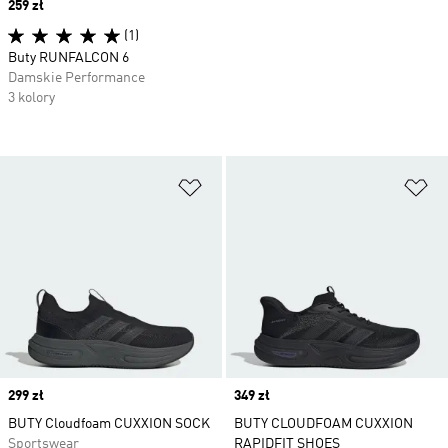
Price
259 zł
(1)
Buty RUNFALCON 6
Damskie Performance
3 kolory
Dodaj do listy życzeń
Do
Price
299 zł
Price
349 zł
BUTY Cloudfoam CUXXION SOCK
BUTY CLOUDFOAM CUXXION
Sportswear
RAPIDFIT SHOES