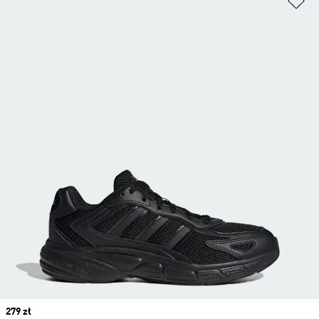
Price
279 zł