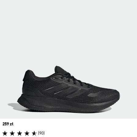
Price
259 zł
(90)