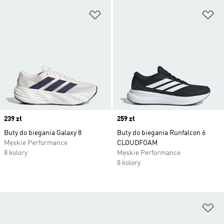
Dodaj do listy życzeń
Do
Price
239 zł
Price
259 zł
Buty do biegania Galaxy 8
Buty do biegania Runfalcon 6
Męskie Performance
CLOUDFOAM
8 kolory
Męskie Performance
8 kolory
Do