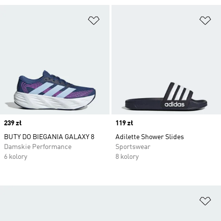
Dodaj do listy życzeń
Do
Price
239 zł
Price
119 zł
BUTY DO BIEGANIA GALAXY 8
Adilette Shower Slides
Damskie Performance
Sportswear
6 kolory
8 kolory
Do