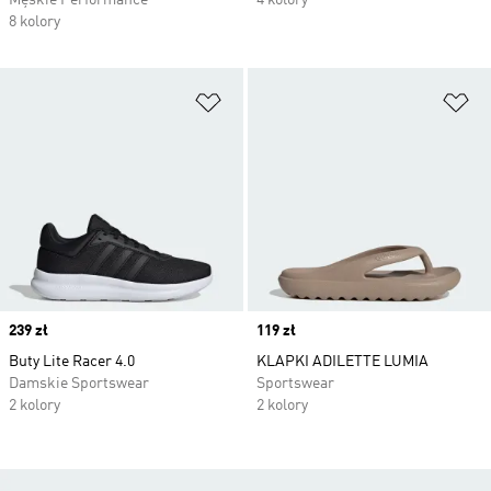
Męskie Performance
4 kolory
8 kolory
Dodaj do listy życzeń
Do
Price
239 zł
Price
119 zł
Buty Lite Racer 4.0
KLAPKI ADILETTE LUMIA
Damskie Sportswear
Sportswear
2 kolory
2 kolory