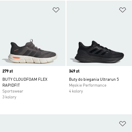
Dodaj do listy życzeń
Do
Price
279 zł
Price
349 zł
BUTY CLOUDFOAM FLEX
Buty do biegania Ultrarun 5
RAPIDFIT
Męskie Performance
Sportswear
4 kolory
3 kolory
Do