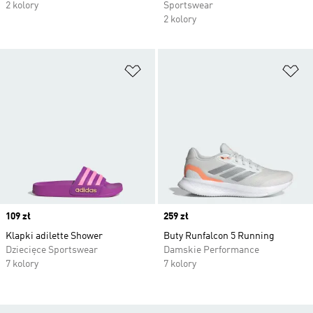
2 kolory
Sportswear
2 kolory
Dodaj do listy życzeń
Do
Price
109 zł
Price
259 zł
Klapki adilette Shower
Buty Runfalcon 5 Running
Dziecięce Sportswear
Damskie Performance
7 kolory
7 kolory