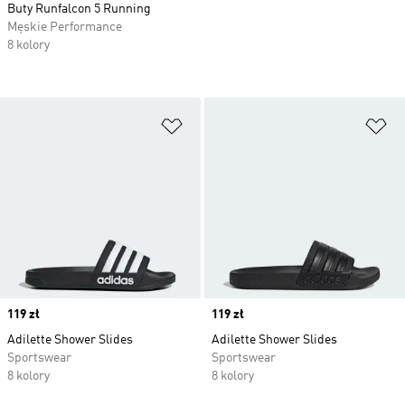
Buty Runfalcon 5 Running
Męskie Performance
8 kolory
Dodaj do listy życzeń
Do
Price
119 zł
Price
119 zł
Adilette Shower Slides
Adilette Shower Slides
Sportswear
Sportswear
8 kolory
8 kolory