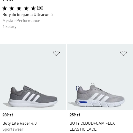
(20)
Buty do biegania Ultrarun 5
Męskie Performance
4 kolory
Dodaj do listy życzeń
Do
Price
239 zł
Price
259 zł
Buty Lite Racer 4.0
BUTY CLOUDFOAM FLEX
Sportswear
ELASTIC LACE