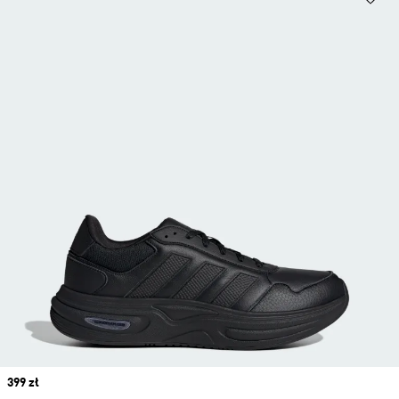
Price
399 zł