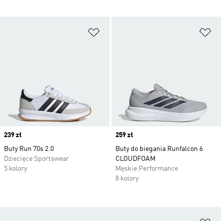
Dodaj do listy życzeń
Do
Price
239 zł
Price
259 zł
Buty Run 70s 2.0
Buty do biegania Runfalcon 6
Dziecięce Sportswear
CLOUDFOAM
5 kolory
Męskie Performance
8 kolory
Do