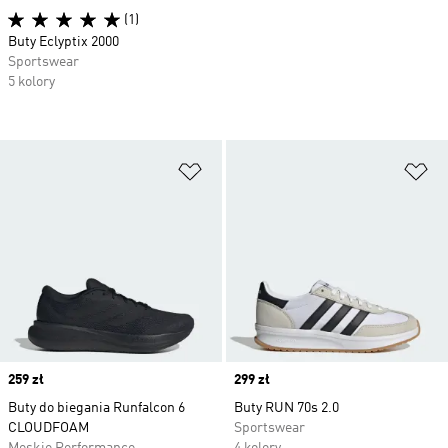
(1)
Buty Eclyptix 2000
Sportswear
5 kolory
Dodaj do listy życzeń
Do
Price
259 zł
Price
299 zł
Buty do biegania Runfalcon 6
Buty RUN 70s 2.0
CLOUDFOAM
Sportswear