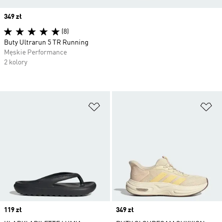
Price
349 zł
(8)
Buty Ultrarun 5 TR Running
Męskie Performance
2 kolory
Dodaj do listy życzeń
Do
Price
119 zł
Price
349 zł