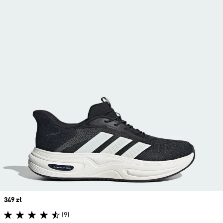
Price
349 zł
(9)