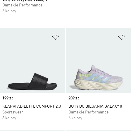
Damskie Performance
6 kolory
Dodaj do listy życzeń
Do
Price
199 zł
Price
239 zł
KLAPKI ADILETTE COMFORT 2.0
BUTY DO BIEGANIA GALAXY 8
Sportswear
Damskie Performance
3 kolory
6 kolory