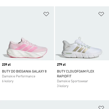
Dodaj do listy życzeń
Do
Price
239 zł
Price
279 zł
BUTY DO BIEGANIA GALAXY 8
BUTY CLOUDFOAM FLEX
Damskie Performance
RAPIDFIT
6 kolory
Damskie Sportswear
3 kolory
Do