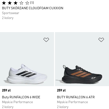
(1)
BUTY SKÓRZANE CLOUDFOAM CUXXION
Sportswear
2 kolory
Dodaj do listy życzeń
Do
Price
259 zł
Price
259 zł
Buty RUNFALCON 6 WIDE
BUTY RUNFALCON 6 ATR
Męskie Performance
Męskie Performance
2 kolory
2 kolory