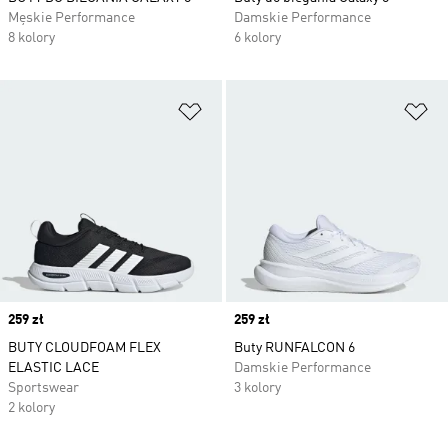
Męskie Performance
Damskie Performance
8 kolory
6 kolory
Dodaj do listy życzeń
Do
Price
259 zł
Price
259 zł
BUTY CLOUDFOAM FLEX
Buty RUNFALCON 6
ELASTIC LACE
Damskie Performance
Sportswear
3 kolory
2 kolory