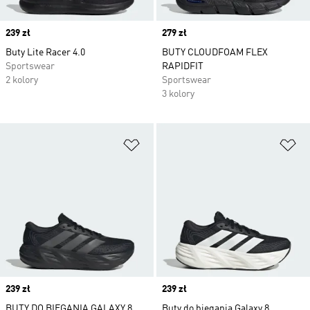
Price
239 zł
Price
279 zł
Buty Lite Racer 4.0
BUTY CLOUDFOAM FLEX
Sportswear
RAPIDFIT
2 kolory
Sportswear
3 kolory
Dodaj do listy życzeń
Do
Price
239 zł
Price
239 zł
BUTY DO BIEGANIA GALAXY 8
Buty do biegania Galaxy 8