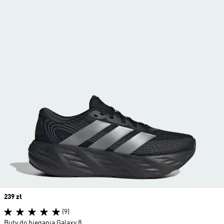
Price
239 zł
(9)
Buty do biegania Galaxy 8