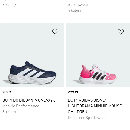
2 kolory
Sportswear
4 kolory
Dodaj do listy życzeń
Do
Price
239 zł
Price
279 zł
BUTY DO BIEGANIA GALAXY 8
BUTY ADIDAS DISNEY
Męskie Performance
LIGHTORAMA MINNIE MOUSE
8 kolory
CHILDREN
Dziecięce Sportswear