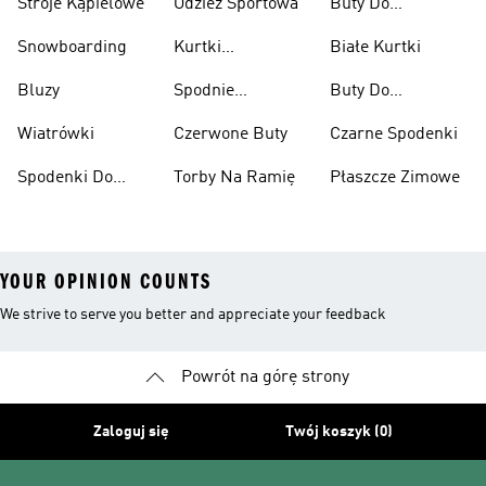
Stroje Kąpielowe
Odzież Sportowa
Buty Do
Podnoszenia
Snowboarding
Kurtki
Białe Kurtki
Ciężarów
Narciarskie
Bluzy
Spodnie
Buty Do
Narciarskie
Koszykówki
Wiatrówki
Czerwone Buty
Czarne Spodenki
Spodenki Do
Torby Na Ramię
Płaszcze Zimowe
Kolan
YOUR OPINION COUNTS
We strive to serve you better and appreciate your feedback
Powrót na górę strony
Zaloguj się
Twój koszyk (0)