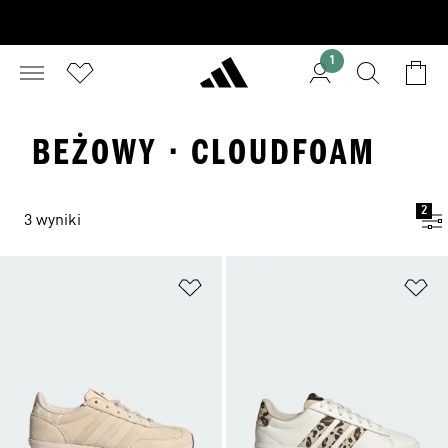
1
BEŻOWY · CLOUDFOAM
2
3 wyniki
Dodaj do listy życzeń
Do