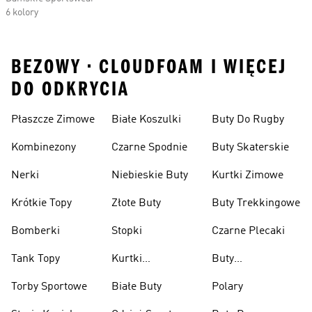
6 kolory
BEZOWY • CLOUDFOAM I WIĘCEJ
DO ODKRYCIA
Płaszcze Zimowe
Białe Koszulki
Buty Do Rugby
Kombinezony
Czarne Spodnie
Buty Skaterskie
Nerki
Niebieskie Buty
Kurtki Zimowe
Krótkie Topy
Złote Buty
Buty Trekkingowe
Bomberki
Stopki
Czarne Plecaki
Tank Topy
Kurtki
Buty
Przeciwdeszczowe
Wspinaczkowe
Torby Sportowe
Białe Buty
Polary