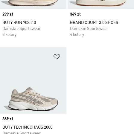
Price
299 zł
Price
349 zł
BUTY RUN 70S 2.0
GRAND COURT 3.0 SHOES
Damskie Sportswear
Damskie Sportswear
8 kolory
4 kolory
Dodaj do listy życzeń
Price
369 zł
BUTY TECHNOCHAOS 2000
Damskie Sportswear