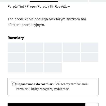
Purple Tint / Frozen Purple / Hi-Res Yellow
Ten produkt nie podlega niektórym zniżkom ani
ofertom promocyjnym.
Rozmiary
AAA
AAA
AAA
AAA
AAA
AAA
AAA
AAA
AAA
AAA
AAA
AAA
AAA
Dopasowane do rozmiaru.
Zalecamy zamówienie
rozmiaru, który zazwyczaj wybierasz.