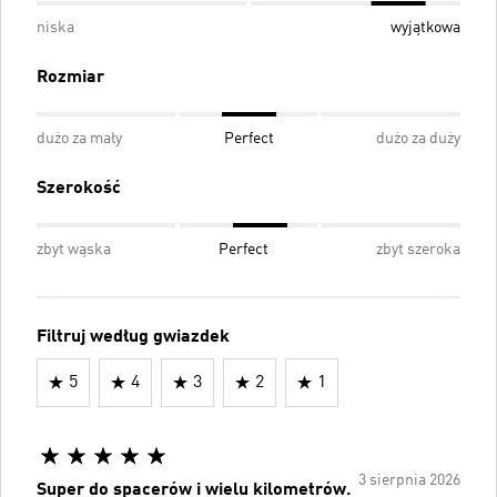
niska
wyjątkowa
Rozmiar
dużo za mały
Perfect
dużo za duży
Szerokość
zbyt wąska
Perfect
zbyt szeroka
Filtruj według gwiazdek
5
4
3
2
1
3 sierpnia 2026
Super do spacerów i wielu kilometrów.