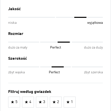
Jakość
niska
wyjątkowa
Rozmiar
dużo za mały
Perfect
dużo za duży
Szerokość
zbyt wąska
Perfect
zbyt szeroka
Filtruj według gwiazdek
5
4
3
2
1