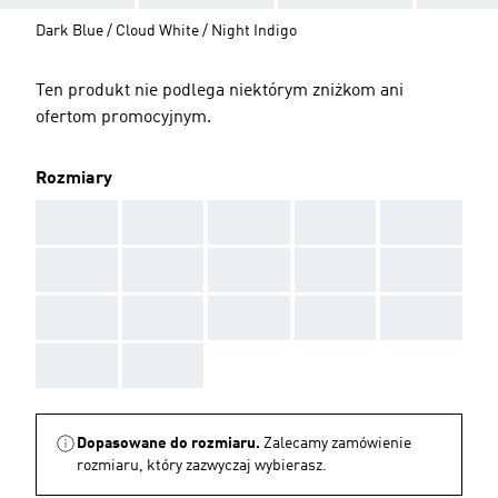
Dark Blue / Cloud White / Night Indigo
Ten produkt nie podlega niektórym zniżkom ani
ofertom promocyjnym.
Rozmiary
AAA
AAA
AAA
AAA
AAA
AAA
AAA
AAA
AAA
AAA
AAA
AAA
AAA
AAA
AAA
AAA
AAA
Dopasowane do rozmiaru.
Zalecamy zamówienie
rozmiaru, który zazwyczaj wybierasz.