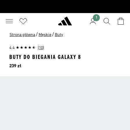
1
/
/
Strona główna
Męskie
Buty
4.4
(10)
BUTY DO BIEGANIA GALAXY 8
Cena
239 zł