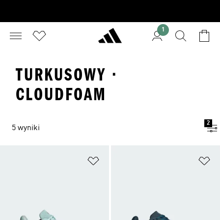
1
TURKUSOWY ·
CLOUDFOAM
2
5 wyniki
Dodaj do listy życzeń
Do