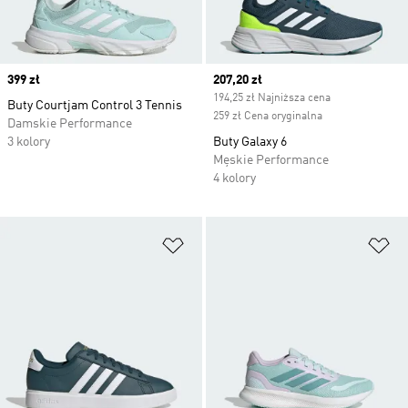
Price
399 zł
Current price
207,20 zł
194,25 zł Najniższa cena
Buty Courtjam Control 3 Tennis
259 zł Cena oryginalna
Damskie Performance
3 kolory
Buty Galaxy 6
Męskie Performance
4 kolory
Dodaj do listy życzeń
Do