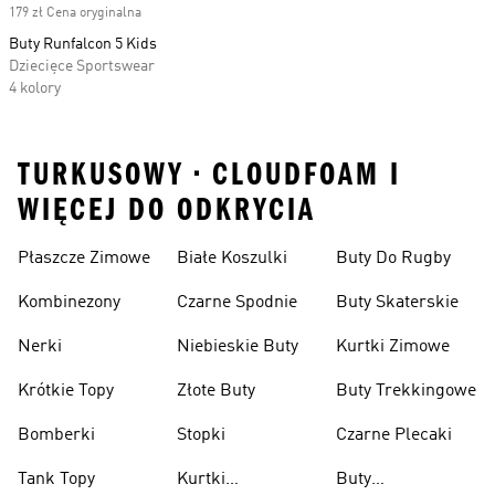
179 zł Cena oryginalna
Buty Runfalcon 5 Kids
Dziecięce Sportswear
4 kolory
TURKUSOWY • CLOUDFOAM I
WIĘCEJ DO ODKRYCIA
Płaszcze Zimowe
Białe Koszulki
Buty Do Rugby
Kombinezony
Czarne Spodnie
Buty Skaterskie
Nerki
Niebieskie Buty
Kurtki Zimowe
Krótkie Topy
Złote Buty
Buty Trekkingowe
Bomberki
Stopki
Czarne Plecaki
Tank Topy
Kurtki
Buty