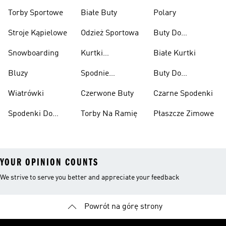
Przeciwdeszczowe
Wspinaczkowe
Torby Sportowe
Białe Buty
Polary
Stroje Kąpielowe
Odzież Sportowa
Buty Do
Podnoszenia
Snowboarding
Kurtki
Białe Kurtki
Ciężarów
Narciarskie
Bluzy
Spodnie
Buty Do
Narciarskie
Koszykówki
Wiatrówki
Czerwone Buty
Czarne Spodenki
Spodenki Do
Torby Na Ramię
Płaszcze Zimowe
Kolan
YOUR OPINION COUNTS
We strive to serve you better and appreciate your feedback
Powrót na górę strony