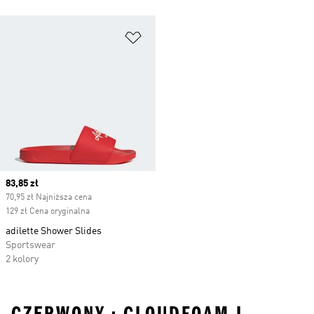
Dodaj do listy życzeń
Current price
83,85 zł
70,95 zł Najniższa cena
129 zł Cena oryginalna
adilette Shower Slides
Sportswear
2 kolory